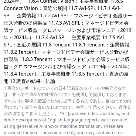
2024年） 11.6.4 Connect Vision：主要事業概要 11.6.5
Connect Vision：直近の展開 11.7 AVI-SPL 11.7.1 AVI-
SPL：企業情報 11.7.2 AVI-SPL：マネージドビデオ会議サー
ビス分野の提供製品 11.7.3 AVI-SPL：マネージドビデオ会
議サービス収益・グロスマージンおよび市場シェア（2019
年～2024年） 11.7.4 AVI-SPL：主要事業概要 11.7.5 AVI-
SPL：直近の展開 11.8 Tencent 11.8.1 Tencent：企業情報
11.8.2 Tencent：マネージドビデオ会議サービス分野の提
供製品 11.8.3 Tencent：マネージドビデオ会議サービス収
益・グロスマージンおよび市場シェア（2019年～2024年）
11.8.4 Tencent：主要事業概要 11.8.5 Tencent：直近の展
開 12 調査の結果・結論
※英文のレポートについての日本語表記のタイトルや紹介文など
は、すべて生成AIや自動翻訳ソフトを使用して提供しております。
それらはお客様の便宜のために提供するものであり、当社はその内
容について責任を負いかねますので、何卒ご了承ください。適宜英
語の原文をご参照ください。 “All Japanese titles, abstracts, and
other descriptions of English-language reports were created
using generative AI and/or machine translation. These are
provided for your convenience only and may contain errors