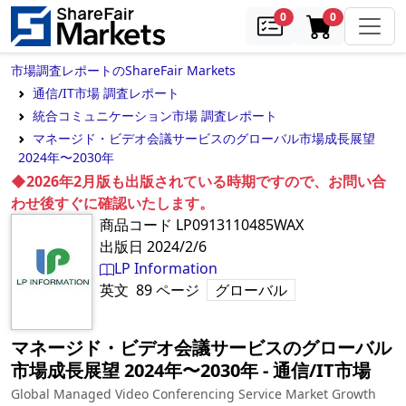
samples
in cart
0
0
市場調査レポートのShareFair Markets
通信/IT市場 調査レポート
統合コミュニケーション市場 調査レポート
マネージド・ビデオ会議サービスのグローバル市場成長展望
2024年〜2030年
◆2026年2月版も出版されている時期ですので、お問い合
わせ後すぐに確認いたします。
商品コード
LP0913110485WAX
出版日
2024/2/6
LP Information
英文
89
ページ
グローバル
マネージド・ビデオ会議サービスのグローバル
市場成長展望 2024年〜2030年
‐
通信/IT市場
Global Managed Video Conferencing Service Market Growth