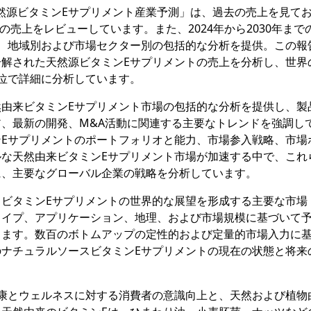
査報告書「天然源ビタミンEサプリメント産業予測」は、過去の売上を見て
の売上をレビューしています。また、2024年から2030年まで
、地域別および市場セクター別の包括的な分析を提供。この報
解された天然源ビタミンEサプリメントの売上を分析し、世界
位で詳細に分析しています。
由来ビタミンEサプリメント市場の包括的な分析を提供し、製
、最新の開発、M&A活動に関連する主要なトレンドを強調し
Eサプリメントのポートフォリオと能力、市場参入戦略、市場
な天然由来ビタミンEサプリメント市場が加速する中で、これ
に、主要なグローバル企業の戦略を分析しています。
ビタミンEサプリメントの世界的な展望を形成する主要な市場
タイプ、アプリケーション、地理、および市場規模に基づいて
します。数百のボトムアップの定性的および定量的市場入力に
ナチュラルソースビタミンEサプリメントの現在の状態と将来
康とウェルネスに対する消費者の意識向上と、天然および植物