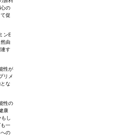
の原料
関心の
って促
ミンE
自然由
関連す
能性が
プリメ
約とな
能性の
健康
かもし
ズも一
料への