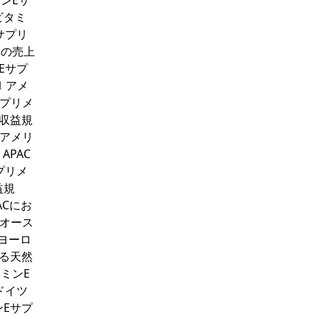
ミンEサ
ビタミ
サプリ
トの売上
Eサプ
 アメ
サプリメ
の収益規
 アメリ
APAC
プリメ
益規
ACにお
9 オース
 ヨーロ
ける天然
タミンE
ドイツ
ンEサプ