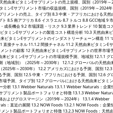
る天然由来ビタミンEサプリメントの売上規模、国別（2019年～2
タミンEサプリメント市場の収益規模、国別（2019年～2024年）
リメントの売上、タイプ別 8.3 中東・アフリカにおける天然
.5 南アフリカ 8.6 イスラエル 8.7 トルコ 8.8 GCC地域 9 
成長機会 9.2 市場課題・リスク 9.3 業界トレンド 10 製造コ
然由来ビタミンEサプリメントの製造コスト構造分析 10.3 天然由来
然由来ビタミンEサプリメントのインダストリーチェーン構造 11 
.1 直接チャネル 11.1.2 間接チャネル 11.2 天然由来ビタミン
プリメントの顧客 12 天然由来ビタミンEサプリメントの世界市場
由来ビタミンEサプリメントの市場規模予測、地域別 12.1.1 グ
域別）（2025年～2030年） 12.1.2 グローバルの天然由
年～2030年） 12.2 アメリカズにおける予測、国別 12.3 
予測、国別 12.5 中東・アフリカにおける予測、国別 12.6 グ
場予測、タイプ別 12.7 グローバルにおける天然由来ビタミン
 Webber Naturals 13.1.1 Webber Naturals：企
ンEサプリメント製品ポートフォリオと特徴 13.1.3 Webber Natur
グロスマージン（2019年～2024年） 13.1.4 Webber
urals：直近の展開 13.2 NOW Foods 13.2.1 NOW Foods：企
プリメント製品ポートフォリオと特徴 13.2.3 NOW Foods：天然