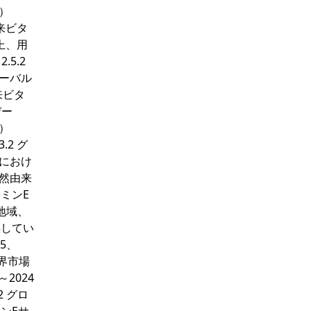
年）
由来ビタ
売上、用
5.2
ローバル
来ビタ
デー
年）
.2 グ
ルにおけ
天然由来
タミンE
地域、
供してい
R5、
世界市場
2024
2 グロ