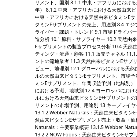
リメント、国別 8.1.1 中東・アフリカにおけ
年） 8.1.2 中東・アフリカにおける天然由来ビ
中東・アフリカにおける天然由来ビタミンEサプ
タミンEサプリメントの売上、用途別 8.4 エジプト 8
ライバー・課題・トレンド 9.1 市場ドライバー・
造分析 10.1 原料・サプライヤー 10.2 天
Eサプリメントの製造プロセス分析 10.4 天
ティング・流通・顧客 11.1 販売チャネル 11.1
ントの流通業者 11.3 天然由来ビタミンEサ
ビュー、地理別 12.1 グローバルにおける天然
ルの天然由来ビタミンEサプリメント、市場予測（地
ミンEサプリメント、年間収益予測（地域別）（2025
における予測、地域別 12.4 ヨーロッパにおける
ルにおける天然由来ビタミンEサプリメントの市
リメントの市場予測、用途別 13 キープレイヤー分析 13.1
13.1.2 Webber Naturals：天然由来ビタミ
然由来ビタミンEサプリメント売上・収益・価格および
Naturals：主要事業概要 13.1.5 Webber Nat
13.2.2 NOW Foods：天然由来ビタミンEサ