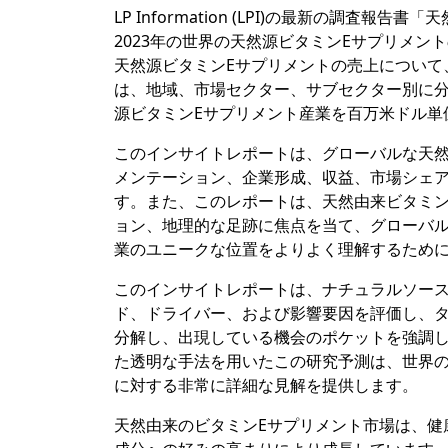
LP Information (LPI)の最新の調
2023年の世界の天然源ビタミンEサプリメント
天然源ビタミンEサプリメントの売上について
は、地域、市場セクター、サブセクター別に分
源ビタミンEサプリメント産業を百万米ドル単
このインサイトレポートは、グローバルな天然
メンテーション、企業形成、収益、市場シェア
す。また、このレポートは、天然由来ビタミン
ョン、地理的な足跡に焦点を当て、グローバル
業のユニークな位置をよりよく理解するため
このインサイトレポートは、ナチュラルソース
ド、ドライバー、および影響要因を評価し、
分解し、出現している機会のポケットを強調
た透明な手法を用いたこの研究予測は、世界の
に対する非常に詳細な見解を提供します。
天然由来のビタミンEサプリメント市場は、健