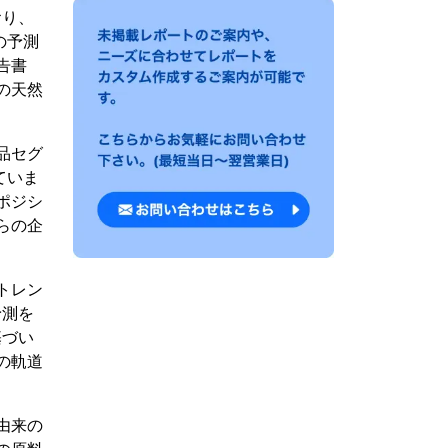
おり、
の予測
告書
の天然
品セグ
ていま
ポジシ
らの企
トレン
予測を
基づい
の軌道
由来の