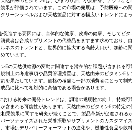
天然由来のビタミンEは、ひまわり油、小麦胚芽、ナッツなど
康効果が評価されています。この市場の発展は、予防医療への
、クリーンラベルおよび天然製品に対する幅広いトレンドによ
を促進する要因には、全体的な健康、皮膚の健康、そしてビタ
。消費者は合成サプリメントの代替品をますます求めており、
ェルネスのトレンドと、世界的に拡大する高齢人口が、加齢に
高めています。
ンEの天然供給源の変動に関連する潜在的な課題が含まれる可
規制上の考慮事項や品質管理措置は、天然由来のビタミンEサ
役割を果たしています。価格の考慮も一部の消費者にとって制
合成品に比べて相対的に高価である場合があります。
における将来の開発トレンドは、調達の透明性の向上、持続可
が含まれる可能性があります。天然由来のビタミンEの特定の
潜在的な相乗効果に関する研究が続くことで、製品革新が促進される
たパーソナライズされた栄養摂取やサプリメントのカスタマイ
た、市場はデリバリーフォーマットの進化や、機能性食品や飲