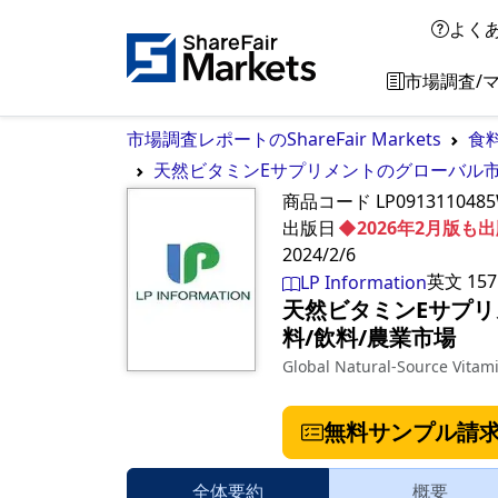
よく
市場調査/
市場調査レポートのShareFair Markets
食
天然ビタミンEサプリメントのグローバル市場成
商品コード
LP091311048
出版日
◆2026年2月版
2024/2/6
英文
157
LP Information
天然ビタミンEサプリメ
料/飲料/農業市場
Global Natural-Source Vita
無料サンプル請
全体要約
概要