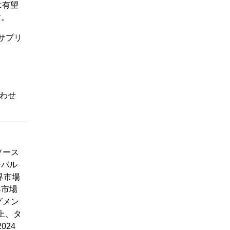
は有望
す。
サプリ
わせ
タソース
ーバル
界市場
界市場
グメン
売上、タ
024