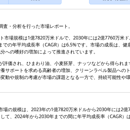
調査・分析を行った市場レポート。
市場規模は1億7820万米ドルで、2030年には2億7760万米
年までの年平均成長率（CAGR）は6.5%です。市場の成長は、健
成分への嗜好の増加によって推進されています。
が評価され、ひまわり油、小麦胚芽、ナッツなどから得られま
栄養サポートを求める高齢者の増加、クリーンラベル製品への
の変動や規制の考慮が市場の課題となる一方で、持続可能性や
規模は、2023年の1億7820万米ドルから2030年には2億7
、2024年から2030年までの間に年平均成長率（CAGR）は6