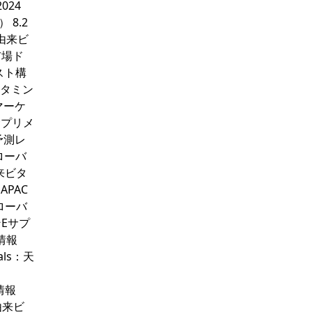
024
 8.2
由来ビ
市場ド
スト構
ビタミン
マーケ
Eサプリメ
予測レ
ローバ
来ビタ
APAC
ローバ
Eサプ
業情報
als：天
業情報
由来ビ