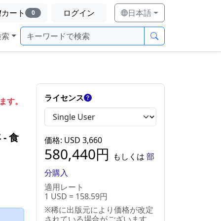
カート
ログイン
日本語
0
検索
ト
ライセンス
します。
年
‐
食
価格
: USD
3,660
580,440
円
もしくは
部
分購入
適用レート
1 USD = 158.59円
※稀に出版元により価格が改定
）
されている場合がございます。