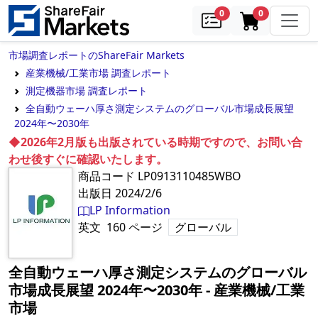
samples
in cart
0
0
市場調査レポートのShareFair Markets
産業機械/工業市場 調査レポート
測定機器市場 調査レポート
全自動ウェーハ厚さ測定システムのグローバル市場成長展望
2024年〜2030年
◆2026年2月版も出版されている時期ですので、お問い合
わせ後すぐに確認いたします。
商品コード
LP0913110485WBO
出版日
2024/2/6
LP Information
英文
160
ページ
グローバル
全自動ウェーハ厚さ測定システムのグローバル
市場成長展望 2024年〜2030年
‐
産業機械/工業
市場