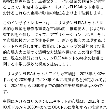
影響に焦点を当て、主要なグローバル企業の戦略を分析す
ることで、加速する世界のコリスチンELISAキット市場に
おけるこれらの企業の独自の地位をよりよく理解します。
このインサイトレポートは、コリスチンELISAキットの世
界的な展望を形作る重要な市場動向、推進要因、および影
響要因を評価し、タイプ、アプリケーション、地理、そし
て市場規模ごとに予測を分解し、新たな機会の出現するポ
ケットを強調します。数百のボトムアップの質的および量
的市場入力に基づく透明な方法論を用いたこの研究予測
は、現在の状態とコリスチンELISAキットの将来の軌道に
関する非常に微妙な視点を提供します。
コリスチンELISAキットのアメリカ市場は、2023年のXX米
ドルから2030年までにXX米ドルに増加すると推定されてお
り、2024年から2030年までの間の年平均成長率はXX%で
す。
中国におけるコリスチンELISAキットの市場は、2023年に
XX米ドルから2030年までにXX米ドルに増加すると推定され