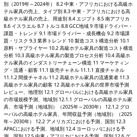
別（2019年～2024年） 8.2 中東・アフリカにおける高級ホ
テル家具の売上、タイプ別 8.3 中東・アフリカにおける高
級ホテル家具の売上、用途別 8.4 エジプト 8.5 南アフリカ
8.6 イスラエル 8.7 トルコ 8.8 GCC地域 9 市場ドライバー・
課題・トレンド 9.1 市場ドライバー・成長機会 9.2 市場課
題・リスク 9.3 業界トレンド 10 製造コスト構造分析 10.1
原料・サプライヤー 10.2 高級ホテル家具の製造コスト構造
分析 10.3 高級ホテル家具の製造プロセス分析 10.4 高級ホ
テル家具のインダストリーチェーン構造 11 マーケティン
グ・流通・顧客 11.1 販売チャネル 11.1.1 直接チャネル
11.1.2 間接チャネル 11.2 高級ホテル家具の流通業者 11.3
高級ホテル家具の顧客 12 高級ホテル家具の世界市場予測
レビュー、地理別 12.1 グローバルにおける高級ホテル家具
の市場規模予測、地域別 12.1.1 グローバルの高級ホテル家
具、市場予測（地域別）（2025年～2030年） 12.1.2 グロ
ーバルの高級ホテル家具、年間収益予測（地域別）（2025
年～2030年） 12.2 アメリカズにおける予測、国別 12.3
APACにおける予測、地域別 12.4 ヨーロッパにおける予
測、国別 12.5 中東・アフリカにおける予測、国別 12.6 グ