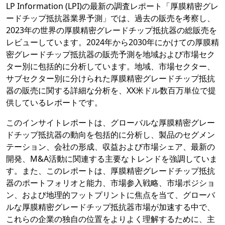
LP Information (LPI)の最新の調査レポート「厚膜精密グレ
ードチップ抵抗器業界予測」では、過去の販売を考察し、
2023年の世界の厚膜精密グレードチップ抵抗器の総販売を
レビューしています。2024年から2030年にかけての厚膜精
密グレードチップ抵抗器の販売予測を地域および市場セク
ター別に包括的に分析しています。地域、市場セクター、
サブセクター別に分けられた厚膜精密グレードチップ抵抗
器の販売に関する詳細な分析を、XX米ドル数百万単位で提
供しているレポートです。
このインサイトレポートは、グローバルな厚膜精密グレー
ドチップ抵抗器の動向を包括的に分析し、製品のセグメン
テーション、会社の形成、収益および市場シェア、最新の
開発、M&A活動に関連する主要なトレンドを強調していま
す。また、このレポートは、厚膜精密グレードチップ抵抗
器のポートフォリオと能力、市場参入戦略、市場ポジショ
ン、および地理的フットプリントに焦点を当て、グローバ
ルな厚膜精密グレードチップ抵抗器市場が加速する中で、
これらの企業の独自の位置をよりよく理解するために、主