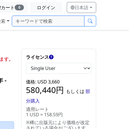
カート
ログイン
日本語
0
検索
ライセンス
します。
年
‐
価格
: USD
3,660
580,440
円
もしくは
部
分購入
適用レート
1 USD = 158.59円
※稀に出版元により価格が改定
）
されている場合がございます。