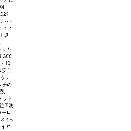
ーロッパに
別
024
リミット
東・アフ
上規
別
フリカ
 GCC
 10
爆安全
ーケテ
イッチの
理別
ミット
収益予測
 ヨーロ
トスイッ
レイヤ