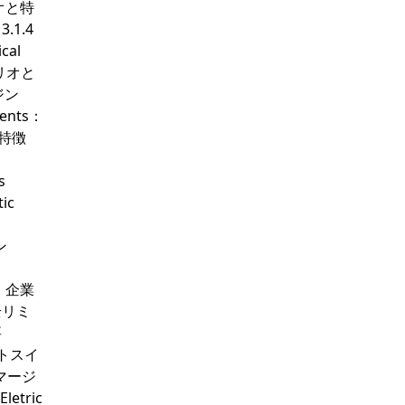
リオと特
1.4
cal
ォリオと
ジン
nents：
と特徴
s
ic
i
ン
OW：企業
全リミ
要
ミットスイ
マージ
etric