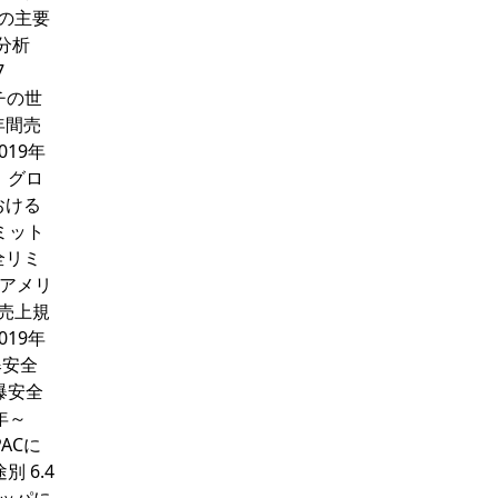
チの主要
分析
7
チの世
年間売
019年
1 グロ
おける
ミット
全リミ
 アメリ
の売上規
019年
爆安全
防爆安全
年～
PACに
 6.4