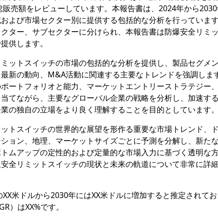
総販売額をレビューしています。本報告書は、2024年から203
域および市場セクター別に提供する包括的な分析を行っていま
セクター、サブセクターに分けられ、本報告書は防爆安全リミ
で提供します。
リミットスイッチの市場の包括的な分析を提供し、製品セグメ
最新の動向、M&A活動に関連する主要なトレンドを強調しま
のポートフォリオと能力、マーケットエントリーストラテジー
を当てながら、主要なグローバル企業の戦略を分析し、加速す
企業の独自の立場をより良く理解することを目的としています
ミットスイッチの世界的な展望を形作る重要な市場トレンド、
ーション、地理、マーケットサイズごとに予測を分解し、新た
ボトムアップの定性的および定量的な市場入力に基づく透明な
止安全リミットスイッチの現状と未来の軌道について非常に詳
XX米ドルから2030年にはXX米ドルに増加すると推定されて
GR）はXX%です。