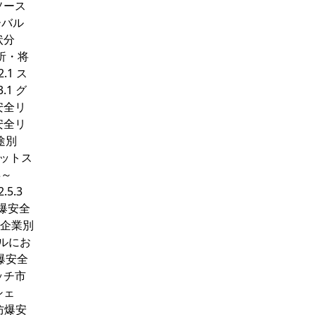
タソース
ーバル
状分
分析・将
.1 ス
1 グ
安全リ
安全リ
途別
リミットス
年～
5.3
爆安全
、企業別
バルにお
爆安全
ッチ市
シェ
防爆安