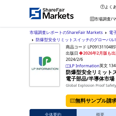
よく
市場調査/
市場調査レポートのShareFair Markets
電
防爆型安全リミットスイッチのグローバル市場
商品コード
LP091311048
出版日
◆2026年2月版
2024/2/6
英文
134
LP Information
防爆型安全リミットス
電子部品/半導体市場
Global Explosion Proof Safet
無料サンプル請
全体要約
概要