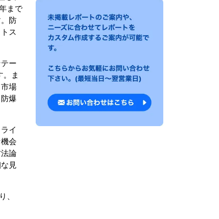
0年まで
す。防
ットス
ンテー
す。ま
、市場
る防爆
。
ドライ
な機会
方法論
細な見
おり、