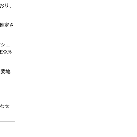
ており、
と推定さ
省シェ
XX%
主要地
わせ