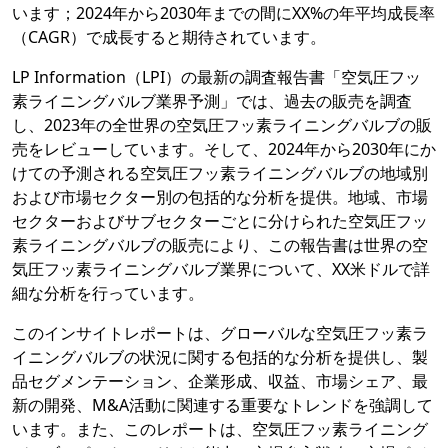
います；2024年から2030年までの間にXX%の年平均成長率
（CAGR）で成長すると期待されています。
LP Information（LPI）の最新の調査報告書「空気圧フッ
素ライニングバルブ業界予測」では、過去の販売を調査
し、2023年の全世界の空気圧フッ素ライニングバルブの販
売をレビューしています。そして、2024年から2030年にか
けての予測される空気圧フッ素ライニングバルブの地域別
および市場セクター別の包括的な分析を提供。地域、市場
セクターおよびサブセクターごとに分けられた空気圧フッ
素ライニングバルブの販売により、この報告書は世界の空
気圧フッ素ライニングバルブ業界について、XX米ドルで詳
細な分析を行っています。
このインサイトレポートは、グローバルな空気圧フッ素ラ
イニングバルブの状況に関する包括的な分析を提供し、製
品セグメンテーション、企業形成、収益、市場シェア、最
新の開発、M&A活動に関連する重要なトレンドを強調して
います。また、このレポートは、空気圧フッ素ライニング