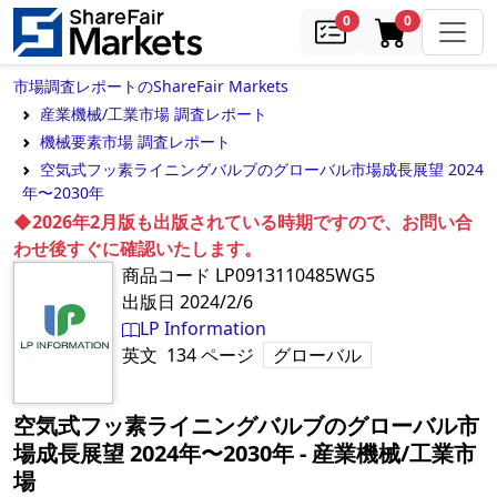
samples
in cart
0
0
市場調査レポートのShareFair Markets
産業機械/工業市場 調査レポート
機械要素市場 調査レポート
空気式フッ素ライニングバルブのグローバル市場成長展望 2024
年〜2030年
◆2026年2月版も出版されている時期ですので、お問い合
わせ後すぐに確認いたします。
商品コード
LP0913110485WG5
出版日
2024/2/6
LP Information
英文
134
ページ
グローバル
空気式フッ素ライニングバルブのグローバル市
場成長展望 2024年〜2030年
‐
産業機械/工業市
場