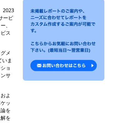
2023
サービ
ター、
ービス
セグメ
ていま
ジショ
インサ
、およ
ポケッ
法論を
見解を