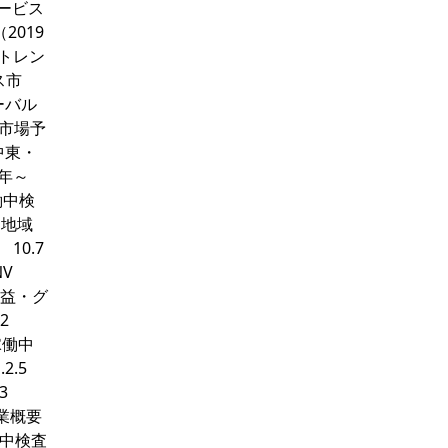
サービス
2019
・トレン
ス市
ーバル
、市場予
 中東・
5年～
働中検
（地域
10.7
V
収益・グ
2
：稼働中
2.5
3
事業概要
稼働中検査