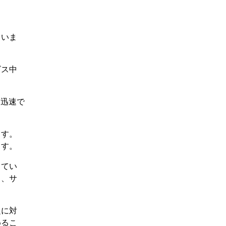
ていま
ビス中
り迅速で
ます。
ます。
してい
ち、サ
題に対
めるこ