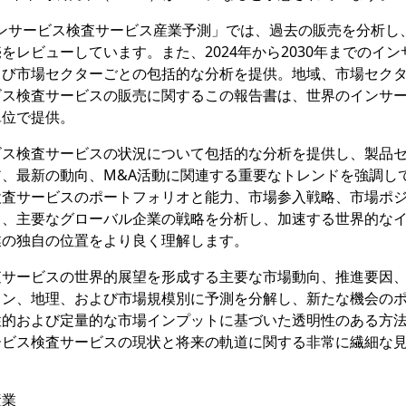
査報告書「インサービス検査サービス産業予測」では、過去の販売を分析し、
レビューしています。また、2024年から2030年までのイン
よび市場セクターごとの包括的な分析を提供。地域、市場セク
ビス検査サービスの販売に関するこの報告書は、世界のインサ
単位で提供。
ビス検査サービスの状況について包括的な分析を提供し、製品
、最新の動向、M&A活動に関連する重要なトレンドを強調し
検査サービスのポートフォリオと能力、市場参入戦略、市場ポ
ら、主要なグローバル企業の戦略を分析し、加速する世界的な
業の独自の位置をより良く理解します。
査サービスの世界的展望を形成する主要な市場動向、推進要因
ョン、地理、および市場規模別に予測を分解し、新たな機会の
性的および定量的な市場インプットに基づいた透明性のある方
ービス検査サービスの現状と将来の軌道に関する非常に繊細な
産業