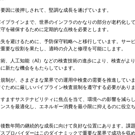
な要因に後押しされて、堅調な成長を遂げています。
パイプラインまで、世界のインフラのかなりの部分が老朽化し
遵守を確保するために定期的な点検を必要とします。
損失を避けるために、予防保守戦略へと移行しています。サー
で重要な役割を果たし、適時の介入と修理を可能にします。
術、人工知能（AI）などの検査技術の進歩により、検査がよ
場に新たな機会をもたらしています。
な規制が、さまざまな業界での運用中検査の需要を推進してい
防ぐために厳しいパイプライン検査規制を遵守する必要があり
ますますサステナビリティに焦点を当て、環境への影響を減ら
マンスを最適化し、エネルギー消費を最小限に抑えるのに役立
今後数年間の継続的な成長に向けて良好な位置にあります。課
ビスプロバイダーはこのダイナミックで重要な業界で成功を収