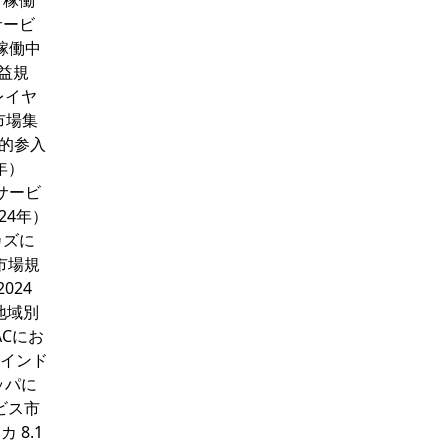
1 稼働
サービ
稼働中
益規
レイヤ
市場集
在的参入
年）
査サービ
24年）
カズに
市場規
024
、地域別
ACにお
8 インド
ッパに
ビス市
 8.1