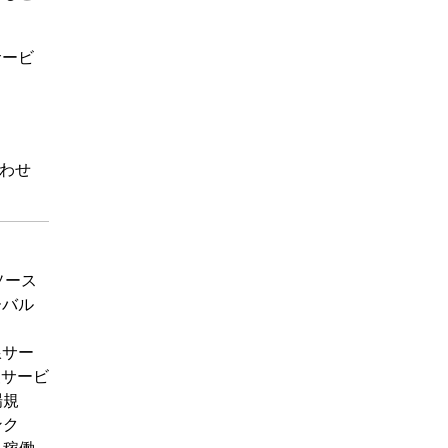
サービ
わせ
タソース
ーバル
外線サー
検査サービ
場規
ンク