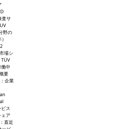
ア
UD
中検査サ
UV
ス分野の
年）
2
び市場シ
 TÜV
：稼働中
業概要
ons：企業
an
al
査サービス
場シェア
ces：直近