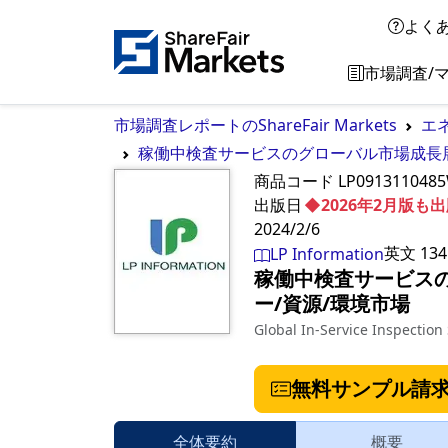
よく
市場調査/
市場調査レポートのShareFair Markets
エ
稼働中検査サービスのグローバル市場成長展望 
商品コード
LP091311048
出版日
◆2026年2月版
2024/2/6
英文
134
LP Information
稼働中検査サービスのグ
ー/資源/環境市場
Global In-Service Inspection
無料サンプル請
全体要約
概要