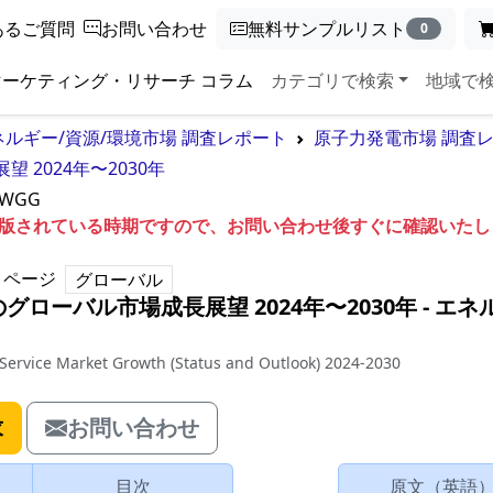
あるご質問
お問い合わせ
無料サンプルリスト
0
マーケティング・リサーチ コラム
カテゴリで検索
地域で
ネルギー/資源/環境市場 調査レポート
原子力発電市場 調査
2024年〜2030年
5WGG
も出版されている時期ですので、お問い合わせ後すぐに確認いた
ページ
グローバル
ローバル市場成長展望 2024年〜2030年
‐
エネ
 Service Market Growth (Status and Outlook) 2024-2030
求
お問い合わせ
目次
原文（英語