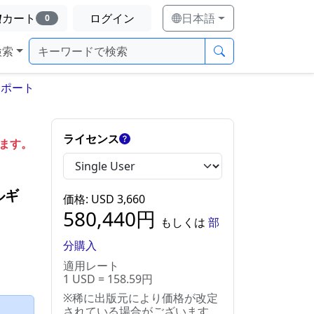
カート
ログイン
日本語
0
検索
レポート
ライセンス
します。
ルギ
価格
: USD
3,660
580,440
円
もしくは
部
分購入
適用レート
1 USD = 158.59円
※稀に出版元により価格が改定
）
されている場合がございます。