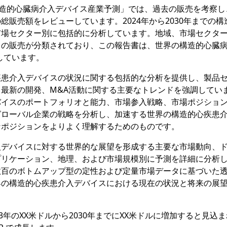
査報告書「構造的心臓病介入デバイス産業予測」では、過去の販売を考察し、
販売額をレビューしています。2024年から2030年までの構
市場セクター別に包括的に分析しています。地域、市場セクタ
スの販売が分類されており、この報告書は、世界の構造的心臓
しています。
疾患介入デバイスの状況に関する包括的な分析を提供し、製品
最新の開発、M&A活動に関する主要なトレンドを強調してい
バイスのポートフォリオと能力、市場参入戦略、市場ポジショ
グローバル企業の戦略を分析し、加速する世界の構造的心疾患
なポジションをよりよく理解するためのものです。
入デバイスに対する世界的な展望を形成する主要な市場動向、
プリケーション、地理、および市場規模別に予測を詳細に分析
数百のボトムアップ型の定性および定量市場データに基づいた
界の構造的心疾患介入デバイスにおける現在の状況と将来の展
3年のXX米ドルから2030年までにXX米ドルに増加すると見込