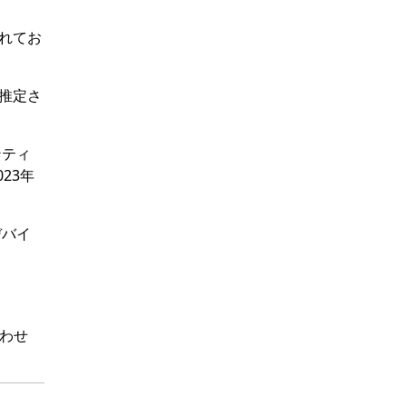
まれてお
と推定さ
ンティ
23年
デバイ
わせ