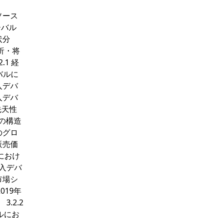
タソース
ーバル
状分
分析・将
.1 経
バルに
入デバ
入デバ
先天性
ルの構造
のグロ
販売価
におけ
介入デバ
市場シ
019年
.2.2
ルにお