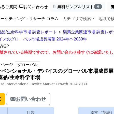
あるご質問
お問い合わせ
無料サンプルリスト
0
マーケティング・リサーチ コラム
カテゴリで検索
地域で
薬品/生命科学市場 調査レポート
製薬企業関連市場 調査レポ
のグローバル市場成長展望 2024年〜2030年
5WGP
も出版されている時期ですので、お問い合わせ後すぐに確認いた
ページ
グローバル
ーベンショナル・デバイスのグローバル市場成長展
薬品/生命科学市場
ease Interventional Device Market Growth 2024-2030
求
お問い合わせ
目次
原文（英語