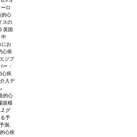
.9 オ
ヨーロ
造的心
イスの
6 英国
 中
カにお
的心疾
 エジプ
イバー・
造的心疾
患介入デ
ル
構造的心
場規模
2 グ
ける予
る予測、
造的心疾