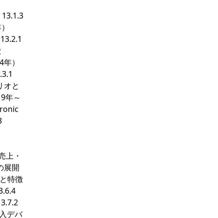
3.1.3
年）
13.2.1
徴
24年）
.3.1
ォリオと
19年～
ronic
3
ス売上・
近の展開
リオと特徴
6.4
3.7.2
介入デバ