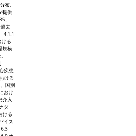
域分布、
が提供
R5、
場過去
.1.1
おける
場規模
上、
別
的心疾患
における
上、国別
ズにおけ
患介入
カナダ
における
デバイス
.3