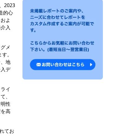
2023
造的心
ーおよ
病介入
セグメ
ます。
ン、地
介入デ
ドライ
して、
透明性
望を高
まれてお