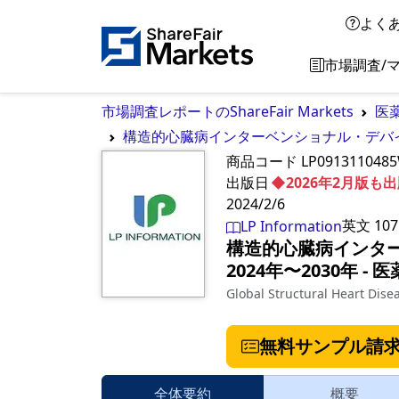
よく
市場調査/
市場調査レポートのShareFair Markets
医
構造的心臓病インターベンショナル・デバイス
商品コード
LP091311048
出版日
◆2026年2月版
2024/2/6
英文
107
LP Information
構造的心臓病インタ
2024年〜2030年
‐
医
Global Structural Heart Dis
無料サンプル請
全体要約
概要