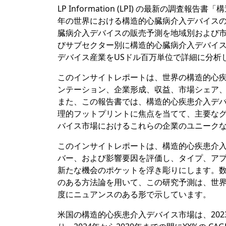
LP Information (LPI) の最新の調
年の世界における構造的心臓病介入デバイスの総
臓病介入デバイスの販売予測を地域別および
びサブセクター別に構造的心臓病介入デバイ
デバイス産業をUSドル百万単位で詳細に分析
このインサイトレポートは、世界の構造的心
ンテーション、企業形成、収益、市場シェア、
また、この報告書では、構造的心疾患介入デ
理的フットプリントに焦点を当てて、主要な
バイス市場におけるこれらの企業のユニーク
このインサイトレポートは、構造的心疾患介
バー、および影響要因を評価し、タイプ、ア
新たな機会のポケットを浮き彫りにします。
のある方法論を用いて、この研究予測は、世
度にニュアンスのある形で示しています。
米国の構造的心疾患介入デバイス市場は、202