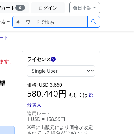
カート
ログイン
日本語
0
検索
ート
ライセンス
します。
望
価格
: USD
3,660
580,440
円
もしくは
部
分購入
適用レート
1 USD = 158.59円
※稀に出版元により価格が改定
）
されている場合がございます。