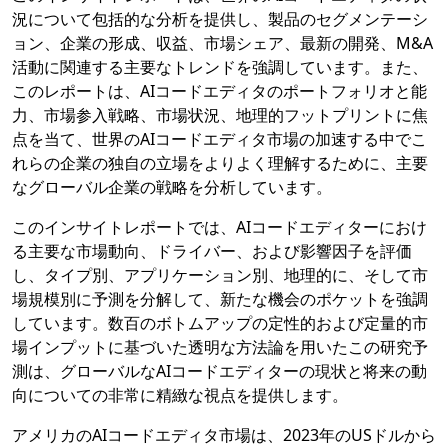
況について包括的な分析を提供し、製品のセグメンテーシ
ョン、企業の形成、収益、市場シェア、最新の開発、M&A
活動に関連する主要なトレンドを強調しています。また、
このレポートは、AIコードエディタのポートフォリオと能
力、市場参入戦略、市場状況、地理的フットプリントに焦
点を当て、世界のAIコードエディタ市場の加速する中でこ
れらの企業の独自の立場をよりよく理解するために、主要
なグローバル企業の戦略を分析しています。
このインサイトレポートでは、AIコードエディターにおけ
る主要な市場動向、ドライバー、および影響因子を評価
し、タイプ別、アプリケーション別、地理的に、そして市
場規模別に予測を分解して、新たな機会のポケットを強調
しています。数百のボトムアップの定性的および定量的市
場インプットに基づいた透明な方法論を用いたこの研究予
測は、グローバルなAIコードエディターの現状と将来の動
向についての非常に精緻な視点を提供します。
アメリカのAIコードエディタ市場は、2023年のUSドルから