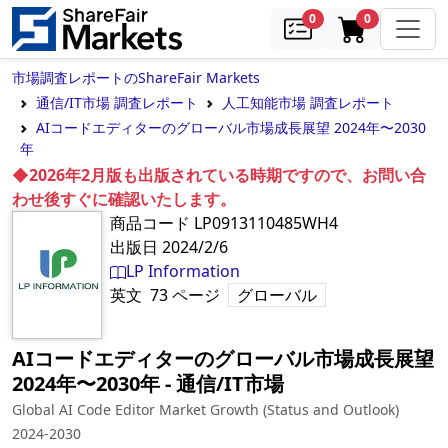
samples
in cart
0
0
市場調査レポートのShareFair Markets
通信/IT市場 調査レポート
人工知能市場 調査レポート
AIコードエディターのグローバル市場成長展望 2024年〜2030
年
◆2026年2月版も出版されている時期ですので、お問い合
わせ後すぐに確認いたします。
商品コード
LP0913110485WH4
出版日
2024/2/6
LP Information
英文
73
ページ
グローバル
AIコードエディターのグローバル市場成長展望
2024年〜2030年
‐
通信/IT市場
Global AI Code Editor Market Growth (Status and Outlook)
2024-2030