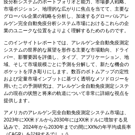
疫分析システムのポートフォリオと能力、市場参入戦略、
市場ポジション、地理的な広がりに焦点を当てて、主要な
グローバル企業の戦略を分析し、加速するグローバルアレ
ルゲン完全自動免疫分析システム市場におけるこれらの企
業のユニークな位置をよりよく理解するためのものです。
このインサイトレポートでは、アレルゲン全自動免疫測定
システムの世界的な展望を形作る主要な市場動向、ドライ
バー、影響要因を評価し、タイプ、アプリケーション、地
域、そして市場規模ごとに予測を分解して、新たな機会の
ポケットを浮き彫りにします。数百のボトムアップの定性
および定量市場インプットに基づく透明なメソドロジーを
用いたこの予測研究は、アレルゲン全自動免疫測定システ
ムの現在の状態と将来の軌道について非常に詳細な視点を
提供します。
アメリカのアレルゲン完全自動免疫測定システム市場は、
2023年にXX米ドルから2030年にはXX米ドルに増加する見
込みで、2024年から2030年までの間にXX%の年平均成長率
（CAGR）を記録するでしょう。