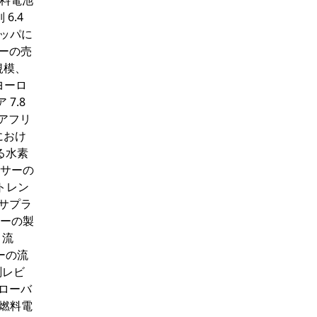
燃料電池
6.4
ーロッパに
サーの売
規模、
ヨーロ
7.8
・アフリ
におけ
る水素
ッサーの
・トレン
・サプラ
サーの製
・流
サーの流
測レビ
グローバ
素燃料電