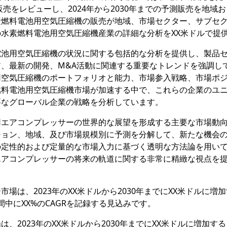
販売をレビューし、2024年から2030年までの予測販売を地域
素燃料電池用空気圧縮機の販売が地域、市場セクター、サブセ
水素燃料電池用空気圧縮機産業の詳細な分析をXX米ドルで提
電池用空気圧縮機の状況に関する包括的な分析を提供し、製品
、最新の開発、M&A活動に関連する重要なトレンドを強調し
用空気圧縮機のポートフォリオと能力、市場参入戦略、市場ポ
燃料電池用空気圧縮機市場が加速する中で、これらの企業のユ
要なグローバル企業の戦略を分析しています。
用エアコンプレッサーの世界的な展望を形成する主要な市場動
ション、地域、及び市場規模別に予測を分解して、新たな機会
の定性的および定量的な市場入力に基づく透明な方法論を用い
エアコンプレッサーの将来の軌道に関する非常に精緻な視点を
場は、2023年のXX米ドルから2030年までにXX米ドルに増
期間中にXX%のCAGRを記録する見込みです。
、2023年のXX米ドルから2030年までにXX米ドルに増加す