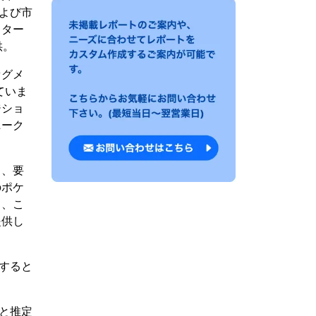
および市
クター
供。
セグメ
ていま
ジショ
ニーク
向、要
のポケ
て、こ
提供し
加すると
ると推定