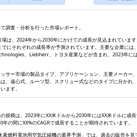
いて調査・分析を行った市場レポート。
市場は、2024年から2030年にかけての成長が見込まれていま
年までにそれぞれの成長率が予測されています。主要な企業には
UQM Technologies、Liebherr、トヨタ産業などが含まれ、2023年
レッサー市場の製品タイプ、アプリケーション、主要メーカー
場は、遠心式、ルーツ型、スクリュー式などのタイプに分かれ
ています。
規模は、2023年にXX米ドルから2030年にはXX米ドルに成
30年の間にXX%のCAGRで成長することが期待されています。
査レポート「水素燃料電池用空気圧縮機の業界予測」では、過去の販売を見