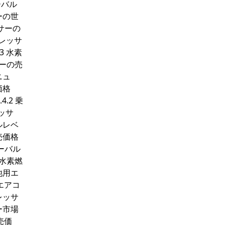
ーバル
ーの世
ッサーの
プレッサ
3 水素
サーの売
ニュ
価格
.2 乗
ッサ
ルレベ
売価格
ーバル
る水素燃
池用エ
エアコ
レッサ
ー市場
売価