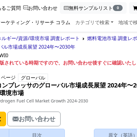
あるご質問
お問い合わせ
無料サンプルリスト
0
マーケティング・リサーチ コラム
カテゴリで検索
地域で
ネルギー/資源/環境市場 調査レポート
燃料電池市場 調査レ
市場成長展望 2024年〜2030年
WI0
も出版されている時期ですので、お問い合わせ後すぐに確認いた
ページ
グローバル
ンプレッサのグローバル市場成長展望 2024年〜20
/環境市場
ydrogen Fuel Cell Market Growth 2024-2030
求
お問い合わせ
目次
原文（英語