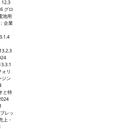
2.3
6 グロ
電池用
on：企業
1.4
.2.3
24
3.3.1
トフォリ
ージン
4
リオと特
024
1
コンプレッ
ー売上・
要