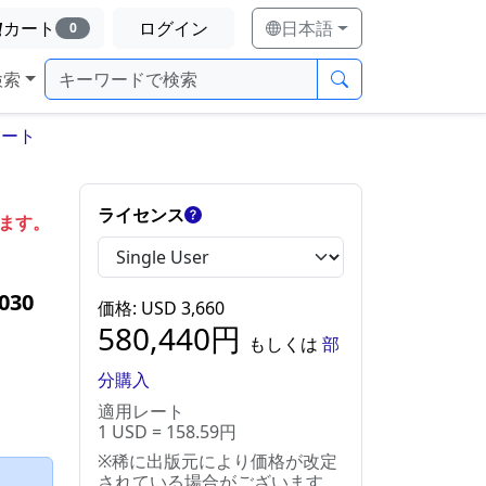
カート
ログイン
日本語
0
検索
ポート
ライセンス
します。
30
価格
: USD
3,660
580,440
円
もしくは
部
分購入
適用レート
1 USD = 158.59円
※稀に出版元により価格が改定
）
されている場合がございます。