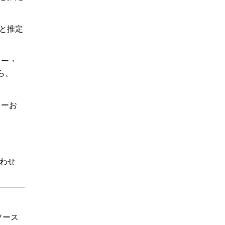
ると推定
ャー・
ら、
カーお
わせ
タソース