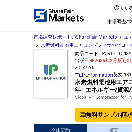
よく
市場調査/
市場調査レポートのShareFair Markets
エ
水素燃料電池用エアコンプレッサのグローバル
商品コード
LP0913110485
出版日
◆2026年2月版
2024/2/6
英文
131
LP Information
水素燃料電池用エアコ
年
‐
エネルギー/資源
Global Air Compressor for H
無料サンプル請
全体要約
概要