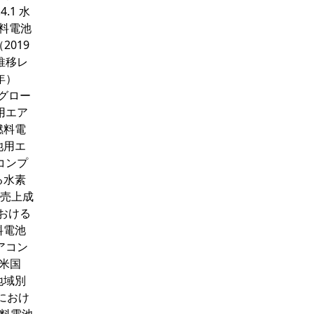
.1 水
燃料電池
2019
去推移レ
年）
 グロー
用エア
燃料電
池用エ
コンプ
る水素
の売上成
における
料電池
アコン
 米国
、地域別
Cにおけ