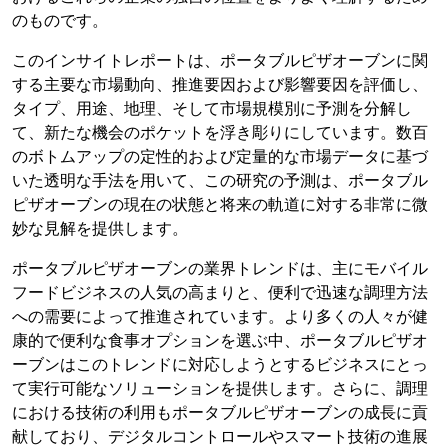
のものです。
このインサイトレポートは、ポータブルピザオーブンに関
する主要な市場動向、推進要因および影響要因を評価し、
タイプ、用途、地理、そして市場規模別に予測を分解し
て、新たな機会のポケットを浮き彫りにしています。数百
のボトムアップの定性的および定量的な市場データに基づ
いた透明な手法を用いて、この研究の予測は、ポータブル
ピザオーブンの現在の状態と将来の軌道に対する非常に微
妙な見解を提供します。
ポータブルピザオーブンの業界トレンドは、主にモバイル
フードビジネスの人気の高まりと、便利で迅速な調理方法
への需要によって推進されています。より多くの人々が健
康的で便利な食事オプションを選ぶ中、ポータブルピザオ
ーブンはこのトレンドに対応しようとするビジネスにとっ
て実行可能なソリューションを提供します。さらに、調理
における技術の利用もポータブルピザオーブンの成長に貢
献しており、デジタルコントロールやスマート技術の進展