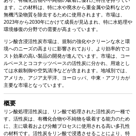
あり、有機化合物や不純物の吸着に優れた特性を持ってい
ます。この材料は、特に水や廃水から重金属や染料などの
無機汚染物質を除去するために使用されます。市場は、
2023年から2030年にかけて成長が見込まれ、特に水処理や
環境修復の分野での需要が高まっています。
リン酸含浸活性炭市場は、規制の強化やクリーンな水と環
境へのニーズの高まりに影響されており、より効率的でコ
スト効果の高い製品の開発が進んでいます。市場は、コー
ルベースとココナッツベースの活性炭に分かれ、用途とし
ては水銀制御や空気清浄などが含まれます。地域別では、
アメリカ、アジア太平洋、ヨーロッパ、中東・アフリカが
主要な市場となっています。
概要
リン酸処理活性炭は、リン酸で処理された活性炭の一種で
す。活性炭は、有機化合物や不純物を吸着する能力のため
に、主に吸着および分離プロセスに使用される高い多孔性
の材料です。活性炭をリン酸で浸透させることにより、特