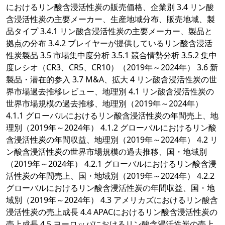
におけるリン酸含浸活性炭の販売価格、企業別 3.4 リン酸
含浸活性炭の主要メーカー、生産地域分布、販売地域、製
品タイプ 3.4.1 リン酸含浸活性炭の主要メーカー、製品と
拠点の分布 3.4.2 プレイヤーが提供しているリン酸含浸活
性炭製品 3.5 市場集中度分析 3.5.1 競合情勢分析 3.5.2 集中
度レシオ（CR3、CR5、CR10）（2019年～2024年） 3.6 新
製品・潜在的参入 3.7 M&A、拡大 4 リン酸含浸活性炭の世
界市場過去推移レビュー、地理別 4.1 リン酸含浸活性炭の
世界市場規模の過去推移、地理別（2019年～2024年）
4.1.1 グローバルにおけるリン酸含浸活性炭の年間売上、地
理別（2019年～2024年） 4.1.2 グローバルにおけるリン酸
含浸活性炭の年間収益、地理別（2019年～2024年） 4.2 リ
ン酸含浸活性炭の世界市場規模の過去推移、国・地域別
（2019年～2024年） 4.2.1 グローバルにおけるリン酸含浸
活性炭の年間売上、国・地域別（2019年～2024年） 4.2.2
グローバルにおけるリン酸含浸活性炭の年間収益、国・地
域別（2019年～2024年） 4.3 アメリカズにおけるリン酸含
浸活性炭の売上成長 4.4 APACにおけるリン酸含浸活性炭の
売上成長 4.5 ヨーロッパにおけるリン酸含浸活性炭の売上