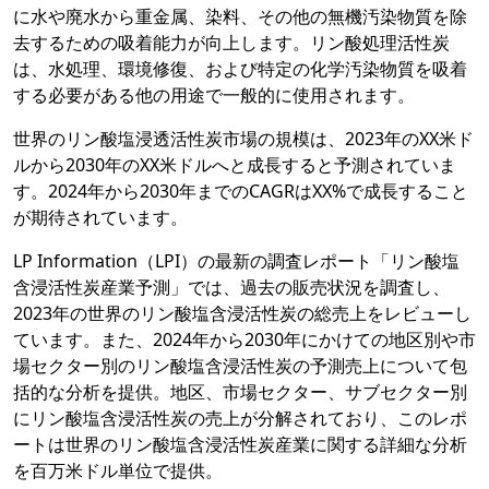
に水や廃水から重金属、染料、その他の無機汚染物質を除
去するための吸着能力が向上します。リン酸処理活性炭
は、水処理、環境修復、および特定の化学汚染物質を吸着
する必要がある他の用途で一般的に使用されます。
世界のリン酸塩浸透活性炭市場の規模は、2023年のXX米ド
ルから2030年のXX米ドルへと成長すると予測されていま
す。2024年から2030年までのCAGRはXX%で成長すること
が期待されています。
LP Information（LPI）の最新の調査レポート「リン酸塩
含浸活性炭産業予測」では、過去の販売状況を調査し、
2023年の世界のリン酸塩含浸活性炭の総売上をレビューし
ています。また、2024年から2030年にかけての地区別や市
場セクター別のリン酸塩含浸活性炭の予測売上について包
括的な分析を提供。地区、市場セクター、サブセクター別
にリン酸塩含浸活性炭の売上が分解されており、このレポ
ートは世界のリン酸塩含浸活性炭産業に関する詳細な分析
を百万米ドル単位で提供。