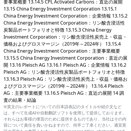
要事業概要 13.14.5 CPL Activated Carbons：直近の展開
13.15 China Energy Investment Corporation 13.15.1
China Energy Investment Corporation：企業情報 13.15.2
China Energy Investment Corporation：リン酸含浸活性
炭製品ポートフォリオと特徴 13.15.3 China Energy
Investment Corporation：リン酸含浸活性炭売上・収益・
価格およびグロスマージン（2019年～2024年） 13.15.4
China Energy Investment Corporation：主要事業概要
13.15.5 China Energy Investment Corporation：直近の展
開 13.16 Pleisch AG 13.16.1 Pleisch AG：企業情報 13.16.2
Pleisch AG：リン酸含浸活性炭製品ポートフォリオと特徴
13.16.3 Pleisch AG：リン酸含浸活性炭売上・収益・価格お
よびグロスマージン（2019年～2024年） 13.16.4 Pleisch
AG：主要事業概要 13.16.5 Pleisch AG：直近の展開 14 調
査の結果・結論
※英文のレポートについての日本語表記のタイトルや紹介文など
は、すべて生成AIや自動翻訳ソフトを使用して提供しております。
それらはお客様の便宜のために提供するものであり、当社はその内
容について責任を負いかねますので、何卒ご了承ください。適宜英