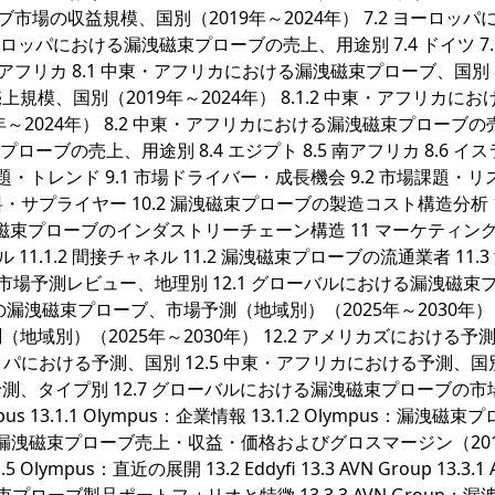
ブ市場の収益規模、国別（2019年～2024年） 7.2 ヨーロッパ
ロッパにおける漏洩磁束プローブの売上、用途別 7.4 ドイツ 7.
 中東・アフリカ 8.1 中東・アフリカにおける漏洩磁束プローブ、国別 8.
、国別（2019年～2024年） 8.1.2 中東・アフリカにお
～2024年） 8.2 中東・アフリカにおける漏洩磁束プローブの
ローブの売上、用途別 8.4 エジプト 8.5 南アフリカ 8.6 イ
・課題・トレンド 9.1 市場ドライバー・成長機会 9.2 市場課題・リス
料・サプライヤー 10.2 漏洩磁束プローブの製造コスト構造分析 10
洩磁束プローブのインダストリーチェーン構造 11 マーケティン
ル 11.1.2 間接チャネル 11.2 漏洩磁束プローブの流通業者 11.
市場予測レビュー、地理別 12.1 グローバルにおける漏洩磁束
の漏洩磁束プローブ、市場予測（地域別）（2025年～2030年） 12
域別）（2025年～2030年） 12.2 アメリカズにおける予
ーロッパにおける予測、国別 12.5 中東・アフリカにおける予測、国別 
、タイプ別 12.7 グローバルにおける漏洩磁束プローブの市
s 13.1.1 Olympus：企業情報 13.1.2 Olympus：漏洩磁束
pus：漏洩磁束プローブ売上・収益・価格およびグロスマージン（20
 Olympus：直近の展開 13.2 Eddyfi 13.3 AVN Group 13.3.1 