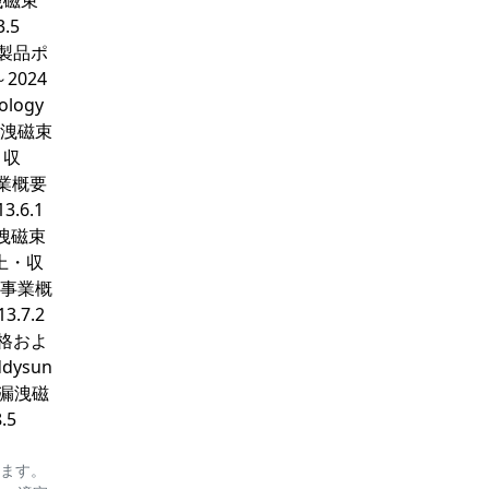
洩磁束
.5
ーブ製品ポ
2024
ology
y：漏洩磁束
・収
要事業概要
3.6.1
：漏洩磁束
売上・収
主要事業概
3.7.2
価格およ
dysun
n：漏洩磁
.5
ります。