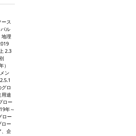
タソース
ーバル
、地理
019
 2.3
別
4年）
グメン
.5.1
のグロ
（用途
プロー
19年～
 グロー
プロー
ア、企