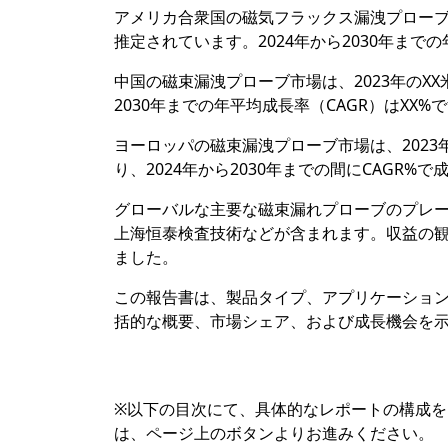
アメリカ合衆国の磁気フラックス漏洩プローブ市
推定されています。2024年から2030年までの
中国の磁束漏洩プローブ市場は、2023年のXX
2030年までの年平均成長率（CAGR）はXX%
ヨーロッパの磁束漏洩プローブ市場は、2023年
り、2024年から2030年までの間にCAGR
グローバルな主要な磁束漏れプローブのプレー
上海恒泰検査技術などが含まれます。収益の観点
ました。
この報告書は、製品タイプ、アプリケーショ
括的な概要、市場シェア、および成長機会を
※以下の目次にて、具体的なレポートの構成
は、ページ上のボタンよりお進みください。