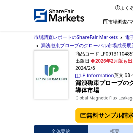
よく
市場調査/
市場調査レポートのShareFair Markets
電
漏洩磁束プローブのグローバル市場成長展望 2
商品コード
LP0913110485
出版日
◆2026年2月版
2024/2/6
英文
98
LP Information
漏洩磁束プローブのグロ
導体市場
Global Magnetic Flux Leaka
無料サンプル請
全体要約
概要