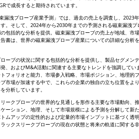
CAGRで成長すると期待されています。
査報告書「磁束漏洩プローブ産業予測」では、過去の売上を調査し、2023
。そして、2024年から2030年までの予測される磁束漏洩プ
別の包括的な分析を提供。磁束漏洩プローブの売上が地域、市
告書は、世界の磁束漏洩プローブ産業についての詳細な分析を
プローブの状況に関する包括的な分析を提供し、製品セグメン
発、およびM&A活動に関連する主要なトレンドを強調してい
ートフォリオと能力、市場参入戦略、市場ポジション、地理的
ーブ市場が加速する中で、これらの企業の独自の立ち位置をよ
略を分析しています。
スリークプローブの世界的な見通しを形作る主要な市場動向、
リケーション、地理、そして市場規模による予測を分解して新
ボトムアップの定性的および定量的市場インプットに基づく透
フラックスリークプローブの現在の状態と将来の軌道に関する