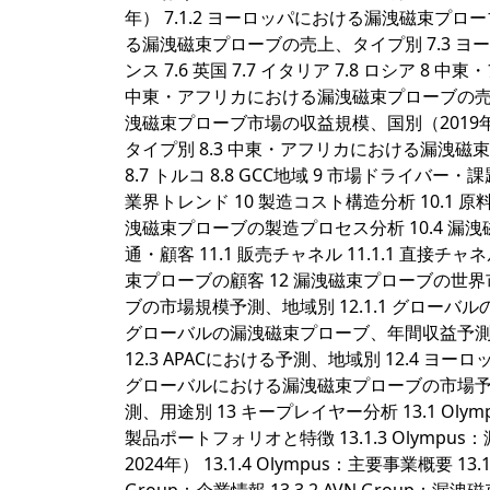
年） 7.1.2 ヨーロッパにおける漏洩磁束プロー
る漏洩磁束プローブの売上、タイプ別 7.3 ヨー
ンス 7.6 英国 7.7 イタリア 7.8 ロシア 8
中東・アフリカにおける漏洩磁束プローブの売上規模
洩磁束プローブ市場の収益規模、国別（2019年
タイプ別 8.3 中東・アフリカにおける漏洩磁束プ
8.7 トルコ 8.8 GCC地域 9 市場ドライバー
業界トレンド 10 製造コスト構造分析 10.1 原
洩磁束プローブの製造プロセス分析 10.4 漏
通・顧客 11.1 販売チャネル 11.1.1 直接チャネ
束プローブの顧客 12 漏洩磁束プローブの世界
ブの市場規模予測、地域別 12.1.1 グローバル
グローバルの漏洩磁束プローブ、年間収益予測（地
12.3 APACにおける予測、地域別 12.4 ヨ
グローバルにおける漏洩磁束プローブの市場予測
測、用途別 13 キープレイヤー分析 13.1 Olympu
製品ポートフォリオと特徴 13.1.3 Olym
2024年） 13.1.4 Olympus：主要事業概要 13.1.5