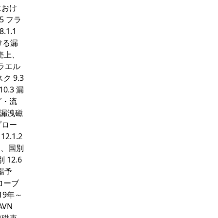
におけ
5 フラ
1.1
ける漏
売上、
スラエル
ク 9.3
.3 漏
グ・流
3 漏洩磁
プロー
.1.2
測、国別
12.6
場予
プローブ
19年～
AVN