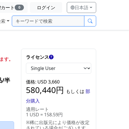
カート
ログイン
日本語
0
検索
ライセンス
します。
/半
価格
: USD
3,660
580,440
円
もしくは
部
分購入
適用レート
1 USD = 158.59円
※稀に出版元により価格が改定
）
されている場合がございます。