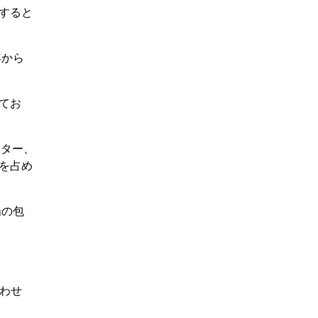
加すると
年から
れてお
スター、
アを占め
場の包
わせ