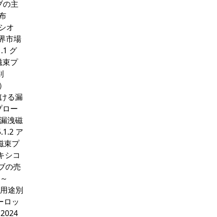
ブの主
布
レシオ
世界市場
1 グ
磁束プ
別
）
おける漏
プロー
る漏洩磁
.2 ア
磁束プ
メキシコ
ーブの売
年～
、用途別
ヨーロッ
024