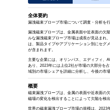
全体要約
漏洩磁束プローブ市場について調査・分析を
漏洩磁束プローブは、金属表面や近表面の欠陥を
ルな漏洩磁束プローブ市場は成長が見込まれ
は、製品タイプやアプリケーション別にセグ
が含まれます。
主要な企業には、オリンパス、エディフィ、AV
あり、2023年には上位2社が市場の大部分
域別の市場シェアを詳細に分析し、今後の市
概要
磁束漏洩プローブは、金属の表面や近表面の
磁場の変化を検出することによって欠陥を検
世界の磁束漏洩プローブ市場の規模は、2023