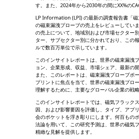
す。また、2024年から2030年の間にXX%の
LP Information (LPI) の最新の調
の磁束漏洩プローブの売上をレビューしています
の売上について、地域別および市場セクター
ター、サブセクター別に分かれており、この報
ルで数百万単位で示しています。
このインサイトレポートは、世界の磁束漏洩
ョン、企業形成、収益、市場シェア、最新の開
また、このレポートは、磁束漏洩プローブポ
プリントに焦点を当て、世界の磁束漏洩プロ
理解するために、主要なグローバル企業の戦
このインサイトレポートでは、磁気フラック
因、および影響要因を評価し、タイプ、アプ
会のポケットを浮き彫りにします。何百もの
法論を用いて、この研究予測は、世界の磁気
精緻な見解を提供します。