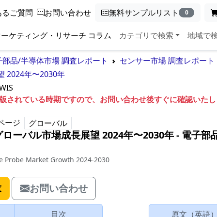
あるご質問
お問い合わせ
無料サンプルリスト
0
マーケティング・リサーチ コラム
カテゴリで検索
地域で
子部品/半導体市場 調査レポート
センサー市場 調査レポート
024年〜2030年
WIS
も出版されている時期ですので、お問い合わせ後すぐに確認いた
ページ
グローバル
ーバル市場成長展望 2024年〜2030年
‐
電子部品
ge Probe Market Growth 2024-2030
求
お問い合わせ
目次
原文（英語