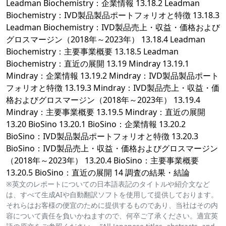
Leadman Biochemistry：企業情報 13.18.2 Leadman
Biochemistry：IVD製品製品ポートフォリオと特徴 13.18.3
Leadman Biochemistry：IVD製品売上・収益・価格および
グロスマージン（2018年～2023年） 13.18.4 Leadman
Biochemistry：主要事業概要 13.18.5 Leadman
Biochemistry：直近の展開 13.19 Mindray 13.19.1
Mindray：企業情報 13.19.2 Mindray：IVD製品製品ポート
フォリオと特徴 13.19.3 Mindray：IVD製品売上・収益・価
格およびグロスマージン（2018年～2023年） 13.19.4
Mindray：主要事業概要 13.19.5 Mindray：直近の展開
13.20 BioSino 13.20.1 BioSino：企業情報 13.20.2
BioSino：IVD製品製品ポートフォリオと特徴 13.20.3
BioSino：IVD製品売上・収益・価格およびグロスマージン
（2018年～2023年） 13.20.4 BioSino：主要事業概要
13.20.5 BioSino：直近の展開 14 調査の結果・結論
※英文のレポートについての日本語表記のタイトルや紹介文など
は、すべて生成AIや自動翻訳ソフトを使用して提供しております。
それらはお客様の便宜のために提供するものであり、当社はその内
容について責任を負いかねますので、何卒ご了承ください。適宜英