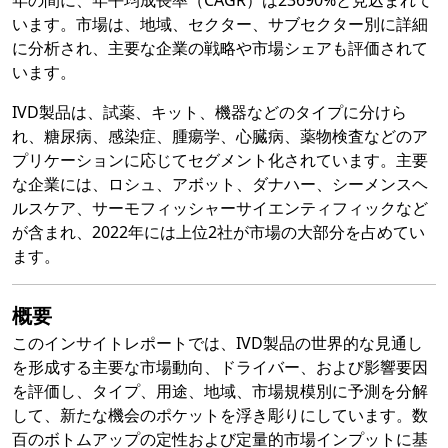
年の間に、年平均成長率（CAGR）は23690%と見込まれて
います。市場は、地域、セクター、サブセクター別に詳細
に分析され、主要な企業の戦略や市場シェアも評価されて
います。
IVD製品は、試薬、キット、機器などのタイプに分けら
れ、糖尿病、感染症、腫瘍学、心臓病、薬物検査などのア
プリケーションに応じてセグメント化されています。主要
な企業には、ロシュ、アボット、ダナハー、シーメンスヘ
ルスケア、サーモフィッシャーサイエンティフィックなど
が含まれ、2022年には上位2社が市場の大部分を占めてい
ます。
概要
このインサイトレポートでは、IVD製品の世界的な見通し
を形成する主要な市場動向、ドライバー、および影響要因
を評価し、タイプ、用途、地域、市場規模別に予測を分解
して、新たな機会のポケットを浮き彫りにしています。数
百のボトムアップの定性および定量的市場インプットに基