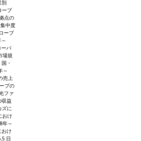
業別
ローブ
と拠点の
2 集中度
プローブ
年～
ローバ
市場規
、国・
年～
ブの売上
ローブの
る光ファ
の収益
カズに
Cにおけ
8年～
Cにおけ
5 日