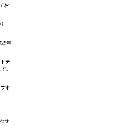
れてお
おり、
29年
ントテ
ます。
ーブ市
わせ