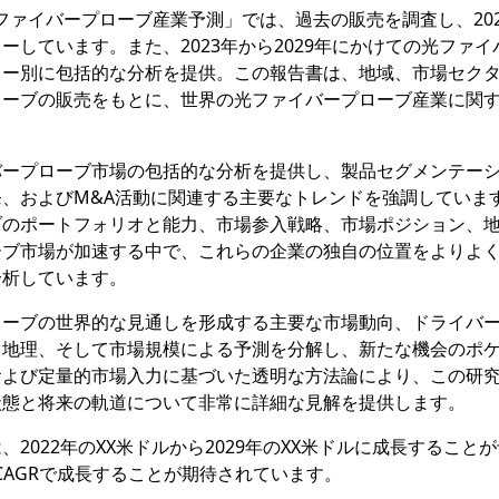
究報告書「光ファイバープローブ産業予測」では、過去の販売を調査し、20
しています。また、2023年から2029年にかけての光ファイ
ター別に包括的な分析を提供。この報告書は、地域、市場セク
ローブの販売をもとに、世界の光ファイバープローブ産業に関
バープローブ市場の包括的な分析を提供し、製品セグメンテー
、およびM&A活動に関連する主要なトレンドを強調していま
ブのポートフォリオと能力、市場参入戦略、市場ポジション、
ーブ市場が加速する中で、これらの企業の独自の位置をよりよ
分析しています。
ローブの世界的な見通しを形成する主要な市場動向、ドライバ
、地理、そして市場規模による予測を分解し、新たな機会のポ
および定量的市場入力に基づいた透明な方法論により、この研
状態と将来の軌道について非常に詳細な見解を提供します。
2022年のXX米ドルから2029年のXX米ドルに成長すること
%のCAGRで成長することが期待されています。