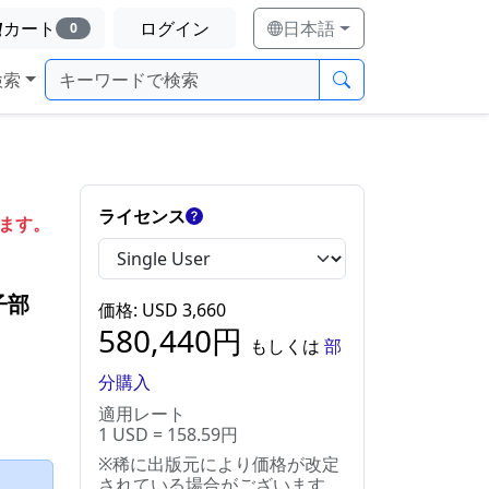
カート
ログイン
日本語
0
検索
ライセンス
します。
子部
価格
: USD
3,660
580,440
円
もしくは
部
分購入
適用レート
1 USD = 158.59円
※稀に出版元により価格が改定
）
されている場合がございます。