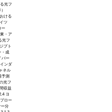
おける光フ
年）
における
ドイツ
ロー
中東・ア
る光フ
エジプト
バー・成
ァイバー
のインダ
チャネル
場予測
ルの光フ
年間収益
.4 ヨ
ープロー
ヤー分