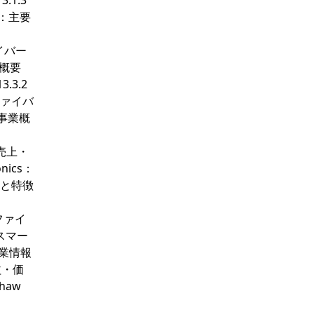
.1.3
u：主要
ァイバー
業概要
3.3.2
光ファイバ
要事業概
ブ売上・
nics：
リオと特徴
光ファイ
スマー
：企業情報
益・価
haw