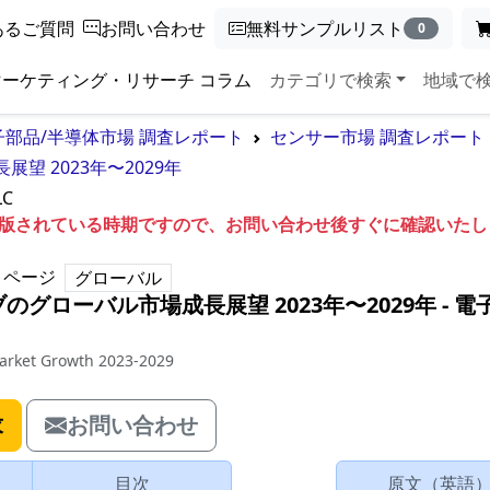
あるご質問
お問い合わせ
無料サンプルリスト
0
マーケティング・リサーチ コラム
カテゴリで検索
地域で
子部品/半導体市場 調査レポート
センサー市場 調査レポート
 2023年〜2029年
LC
も出版されている時期ですので、お問い合わせ後すぐに確認いた
ページ
グローバル
グローバル市場成長展望 2023年〜2029年
‐
電
Market Growth 2023-2029
求
お問い合わせ
目次
原文（英語