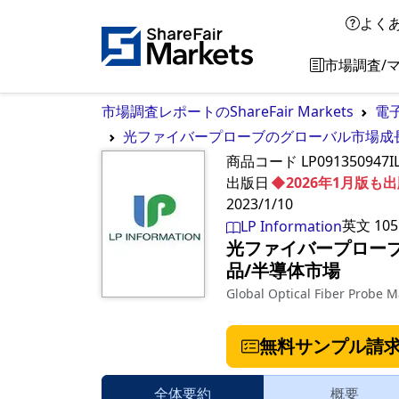
よく
市場調査/
市場調査レポートのShareFair Markets
電
光ファイバープローブのグローバル市場成長展望
商品コード
LP091350947I
出版日
◆2026年1月版
2023/1/10
英文
105
LP Information
光ファイバープローブの
品/半導体市場
Global Optical Fiber Probe 
無料サンプル請
全体要約
概要