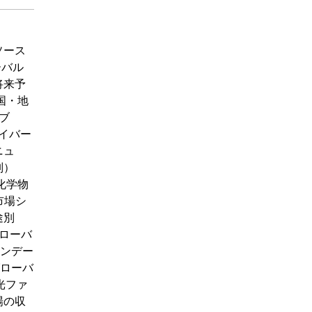
タソース
ーバル
将来予
、国・地
ーブ
ァイバー
ニュ
別）
 化学物
市場シ
途別
グローバ
ウンデー
グローバ
光ファ
場の収