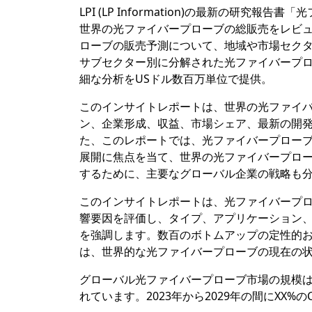
LPI (LP Information)の最新の研
世界の光ファイバープローブの総販売をレビュー
ローブの販売予測について、地域や市場セク
サブセクター別に分解された光ファイバープ
細な分析をUSドル数百万単位で提供。
このインサイトレポートは、世界の光ファイ
ン、企業形成、収益、市場シェア、最新の開発
た、このレポートでは、光ファイバープロー
展開に焦点を当て、世界の光ファイバープロ
するために、主要なグローバル企業の戦略も
このインサイトレポートは、光ファイバープ
響要因を評価し、タイプ、アプリケーション
を強調します。数百のボトムアップの定性的
は、世界的な光ファイバープローブの現在の
グローバル光ファイバープローブ市場の規模は、
れています。2023年から2029年の間にXX