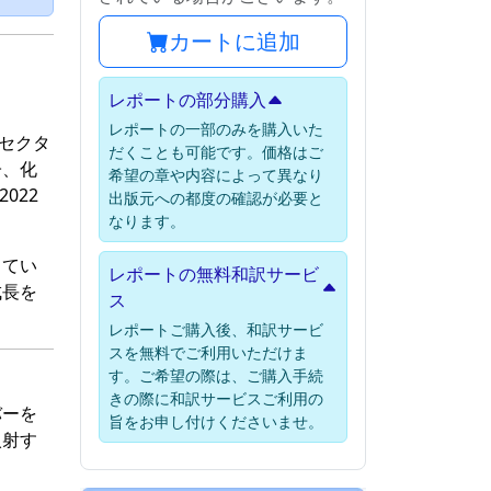
カートに追加
レポートの部分購入
レポートの一部のみを購入いた
場セクタ
だくことも可能です。価格はご
子、化
希望の章や内容によって異なり
022
出版元への都度の確認が必要と
なります。
してい
レポートの無料和訳サービ
成長を
ス
レポートご購入後、和訳サービ
スを無料でご利用いただけま
す。ご希望の際は、ご購入手続
きの際に和訳サービスご利用の
バーを
旨をお申し付けくださいませ。
入射す