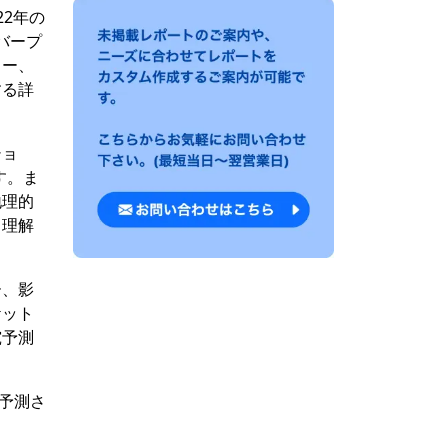
22年の
バープ
ター、
する詳
ショ
す。ま
地理的
く理解
ー、影
ケット
究予測
が予測さ