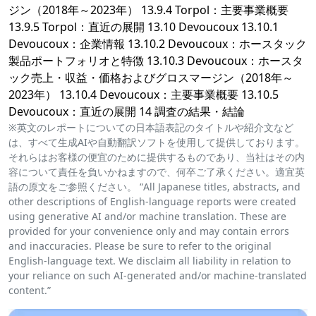
ジン（2018年～2023年） 13.9.4 Torpol：主要事業概要
13.9.5 Torpol：直近の展開 13.10 Devoucoux 13.10.1
Devoucoux：企業情報 13.10.2 Devoucoux：ホースタック
製品ポートフォリオと特徴 13.10.3 Devoucoux：ホースタ
ック売上・収益・価格およびグロスマージン（2018年～
2023年） 13.10.4 Devoucoux：主要事業概要 13.10.5
Devoucoux：直近の展開 14 調査の結果・結論
※英文のレポートについての日本語表記のタイトルや紹介文など
は、すべて生成AIや自動翻訳ソフトを使用して提供しております。
それらはお客様の便宜のために提供するものであり、当社はその内
容について責任を負いかねますので、何卒ご了承ください。適宜英
語の原文をご参照ください。 “All Japanese titles, abstracts, and
other descriptions of English-language reports were created
using generative AI and/or machine translation. These are
provided for your convenience only and may contain errors
and inaccuracies. Please be sure to refer to the original
English-language text. We disclaim all liability in relation to
your reliance on such AI-generated and/or machine-translated
content.”