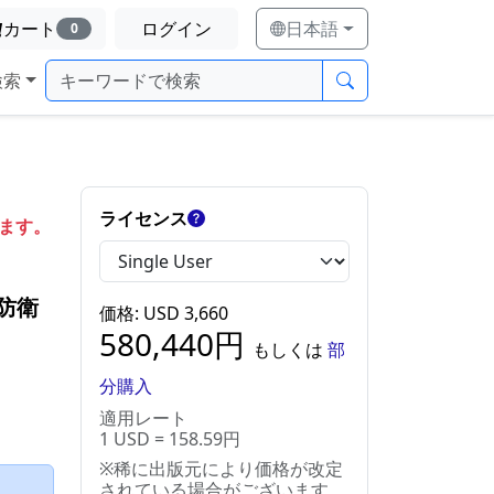
カート
ログイン
日本語
0
検索
ライセンス
します。
防衛
価格
: USD
3,660
580,440
円
もしくは
部
分購入
適用レート
1 USD = 158.59円
※稀に出版元により価格が改定
）
されている場合がございます。