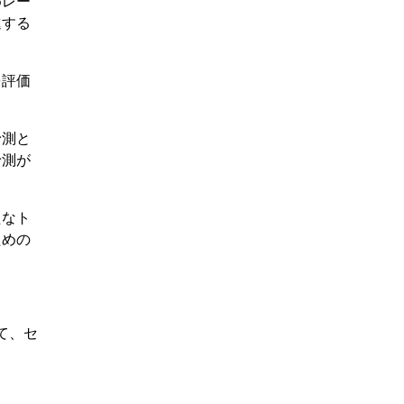
めレー
進する
を評価
予測と
予測が
たなト
ための
て、セ