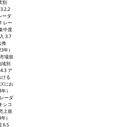
業別
2.2
レーダ
1 レー
場集中度
 3.7
去推
23年）
界市場規
地域別
.3 ア
おける
カズにお
3年）
るレーダ
メキシコ
の売上規
3年）
6.5