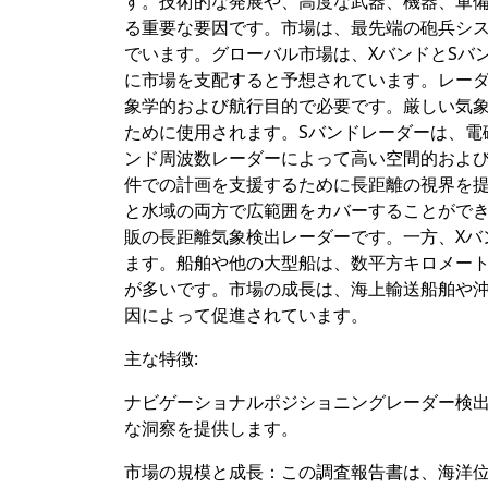
す。技術的な発展や、高度な武器、機器、軍
る重要な要因です。市場は、最先端の砲兵シ
でいます。グローバル市場は、XバンドとSバ
に市場を支配すると予想されています。レー
象学的および航行目的で必要です。厳しい気象
ために使用されます。Sバンドレーダーは、電磁
ンド周波数レーダーによって高い空間的および
件での計画を支援するために長距離の視界を提
と水域の両方で広範囲をカバーすることができ
販の長距離気象検出レーダーです。一方、Xバンド
ます。船舶や他の大型船は、数平方キロメート
が多いです。市場の成長は、海上輸送船舶や
因によって促進されています。
主な特徴:
ナビゲーショナルポジショニングレーダー検
な洞察を提供します。
市場の規模と成長：この調査報告書は、海洋