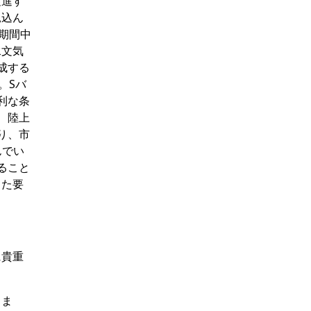
促進す
見込ん
期間中
水文気
成する
。Sバ
利な条
、陸上
り、市
んでい
ること
った要
に貴重
しま