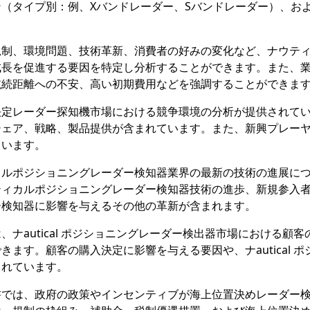
（タイプ別：例、Xバンドレーダー、Sバンドレーダー）、お
規制、環境問題、技術革新、消費者の好みの変化など、ナウテ
成長を促進する要因を特定し分析することができます。また、
航続距離への不安、高い初期費用などを強調することができま
決定レーダー探知機市場における競争環境の分析が提供されて
シェア、戦略、製品提供が含まれています。また、新興プレー
ています。
カルポジショニングレーダー検知器業界の最新の技術の進展に
ティカルポジショニングレーダー検知器技術の進歩、新規参入
ー検知器に影響を与えるその他の革新が含まれます。
ナautical ポジショニングレーダー検出器市場における顧客
ます。顧客の購入決定に影響を与える要因や、ナautical ポ
まれています。
書では、政府の政策やインセンティブが海上位置決めレーダー