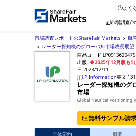
よく
市場調査/
市場調査レポートのShareFair Markets
航
レーダー探知機のグローバル市場成長展望 20
商品コード
LP091362047
出版
◆2025年12月版
日
2023/12/11
英文
131
LP Information
レーダー探知機のグロー
市場
Global Nautical Positioning
無料サンプル請
全体要約
概要