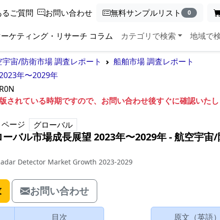
あるご質問
お問い合わせ
無料サンプルリスト
0
マーケティング・リサーチ コラム
カテゴリで検索
地域で
空宇宙/防衛市場 調査レポート
船舶市場 調査レポート
23年〜2029年
5R0N
も出版されている時期ですので、お問い合わせ後すぐに確認いた
ページ
グローバル
バル市場成長展望 2023年〜2029年
‐
航空宇宙/
 Radar Detector Market Growth 2023-2029
求
お問い合わせ
目次
原文（英語