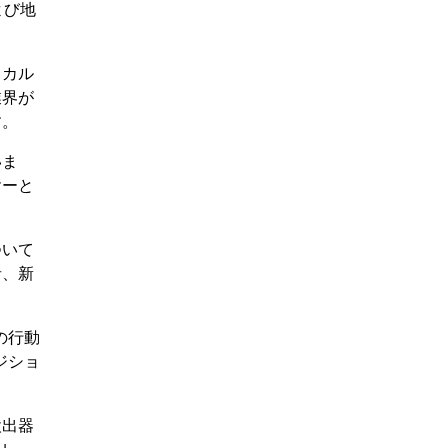
よび地
ィカル
業界が
す。
いま
ヤーと
ついて
者、新
の行動
ジショ
検出器