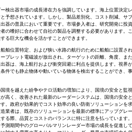
ダー検出器市場の成長潜在力を強調しています。海上位置決定
すと予想されています。しかし、製品差別化、コスト削減、サ
検出器の普及において重要です。市場参入者は、研究開発に投
費者の嗜好に合わせて自社の製品を調整する必要があります。
供する巨大な機会を活かすことができます。
、船舶位置特定、および狭い水路の航行のために船舶に設置さ
ェーブレット電磁波が放出され、ターゲットの距離、角度、ま
検出器は、海上航行および衝突回避に利点を提供します。視界
象条件でも静止物体や動いている物体を検出することができ、
の国境を越えた紛争やテロ活動の増加により、国境の安全と監
性が高く、改善された最新のレーダーシステムは、国境の安全
です。政府が効果的でコスト効率の良い防衛ソリューションを
製造業者は、既存のソリューションを最新の標準にアップグレ
入する際、品質とコストのバランスに特に注意を払っています
、予測期間中のグローバルマリンレーダー市場の成長を促進し