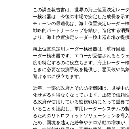
この調査報告書は、世界の海上位置決定レー
ー検出器は、今後の市場で安定した成長を示
チェーンの最適化は、海上位置決定レーダー
戦略的パートナーシップを結び、進化する消
より、海上位置決定レーダー検出器市場が提
海上位置決定用レーダー検出器は、航行回避
ーダー検出器です。エコーが受信されるとウ
度を特定するのに役立ちます。海上レーダー
ときに必要な観測手段を提供し、悪天候や気
避けるのに役立ちます。
近年、一部の政府とその防衛機関は、世界中
化せざるを得なくなっています。正確で信頼
る政府が使用している監視戦術にとって重要
いることを認識し、軍用レーダーシステムの
るためのリトロフィットソリューションを導
ため、国境を越えた紛争やテロ活動の増加が