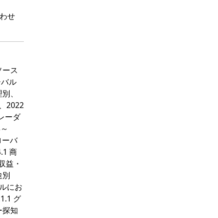
わせ
タソース
ーバル
理別、
2022
 レーダ
年～
ローバ
1 商
、収益・
途別
バルにお
.1 グ
ー探知