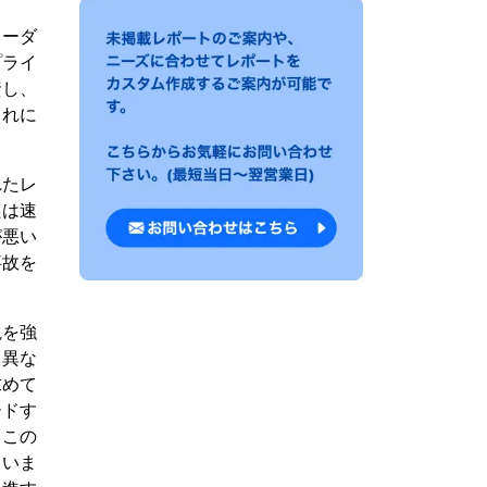
レーダ
プライ
資し、
これに
れたレ
たは速
が悪い
事故を
視を強
と異な
求めて
ードす
。この
ていま