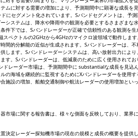
備に対する需要の高まりも、マリンレーダー業界の市場拡大を
ステムに対する需要の増加により、予測期間中に顕著な成長を
ンドにセグメント化されています。Sバンドセグメントは、予測
ダーシステムは、降水や降雨中の観測を必要とするさまざまな
条件下では、Sバンドレーダーが正確で信頼性のある観測を生
スペクトルの2GHzから4GHzのマイクロ波領域で動作します
時間的分解能の近似が生成されます。Sバンドレーダーは、不
供します。Sバンドレーダーシステムは、高い放射出力により
ます。Sバンドレーダーは、低減衰のために広く使用されてお
レーダー市場は、予測期間中に substantialな成長を見込
ルの海域を継続的に監視するためにXバンドレーダーを使用す
沖合施設の増加、船舶交通制御や航法レーダーの使用増加とい
出器市場に関する報告書は、様々な側面を反映しており、業界
位置決定レーダー探知機市場の現在の規模と成長の概要を提供