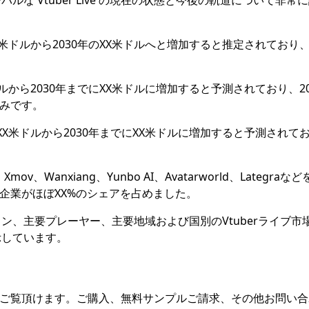
な Vtuber Live の現在の状態と今後の軌道について非常
XX米ドルから2030年のXX米ドルへと増加すると推定されており、2
米ドルから2030年までにXX米ドルに増加すると予測されており、20
込みです。
のXX米ドルから2030年までにXX米ドルに増加すると予測されて
、Wanxiang、Yunbo AI、Avatarworld、Lategraな
大企業がほぼXX%のシェアを占めました。
ン、主要プレーヤー、主要地域および国別のVtuberライブ市
示しています。
をご覧頂けます。ご購入、無料サンプルご請求、その他お問い合