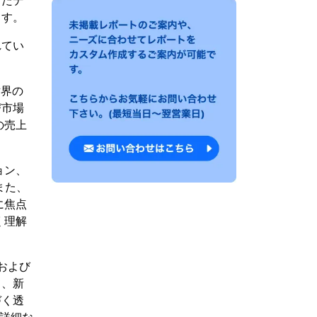
せたデ
ます。
れてい
世界の
び市場
の売上
ョン、
また、
に焦点
く理解
、および
て、新
づく透