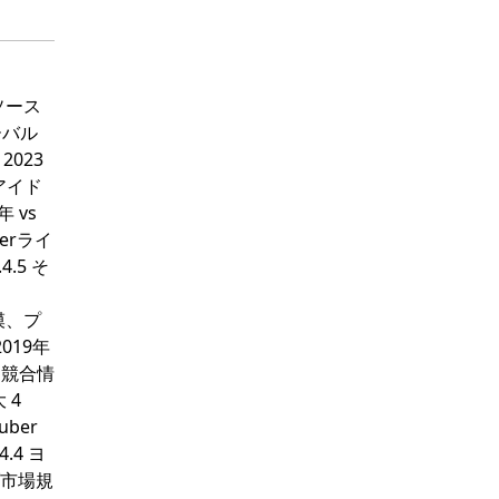
タソース
ーバル
2023
ルアイド
 vs
erライ
4.5 そ
1
模、プ
019年
 競合情
 4
ber
.4 ヨ
ブ市場規