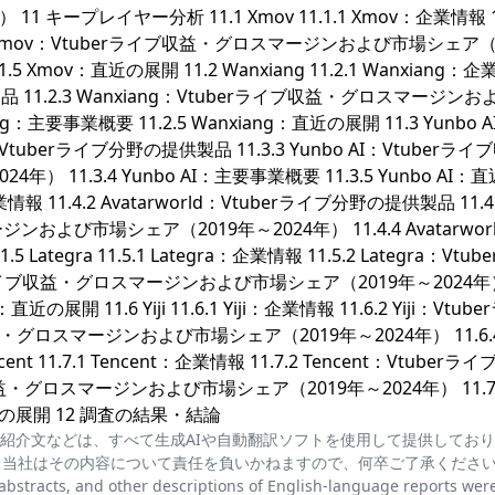
 キープレイヤー分析 11.1 Xmov 11.1.1 Xmov：企業情報 11
.3 Xmov：Vtuberライブ収益・グロスマージンおよび市場シェア（
.5 Xmov：直近の展開 11.2 Wanxiang 11.2.1 Wanxiang：
供製品 11.2.3 Wanxiang：Vtuberライブ収益・グロスマージン
g：主要事業概要 11.2.5 Wanxiang：直近の展開 11.3 Yunbo A
 AI：Vtuberライブ分野の提供製品 11.3.3 Yunbo AI：Vtuberラ
11.3.4 Yunbo AI：主要事業概要 11.3.5 Yunbo AI：
ld：企業情報 11.4.2 Avatarworld：Vtuberライブ分野の提供製品 11.4
ジンおよび市場シェア（2019年～2024年） 11.4.4 Avatarwor
 Lategra 11.5.1 Lategra：企業情報 11.5.2 Lategra：Vtub
uberライブ収益・グロスマージンおよび市場シェア（2019年～2024年
：直近の展開 11.6 Yiji 11.6.1 Yiji：企業情報 11.6.2 Yiji：Vtub
収益・グロスマージンおよび市場シェア（2019年～2024年） 11.6.4 
ent 11.7.1 Tencent：企業情報 11.7.2 Tencent：Vtuberラ
イブ収益・グロスマージンおよび市場シェア（2019年～2024年） 11.7
：直近の展開 12 調査の結果・結論
紹介文などは、すべて生成AIや自動翻訳ソフトを使用して提供してお
、当社はその内容について責任を負いかねますので、何卒ご了承くださ
cts, and other descriptions of English-language reports wer