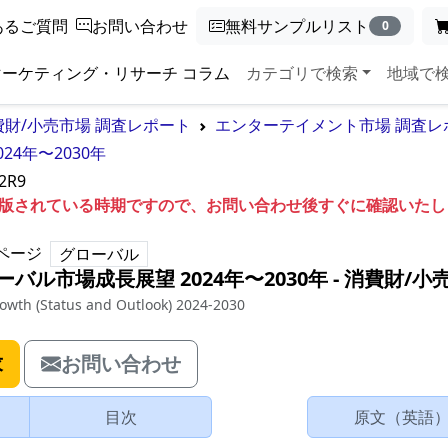
あるご質問
お問い合わせ
無料サンプルリスト
0
マーケティング・リサーチ コラム
カテゴリで検索
地域で
費財/小売市場 調査レポート
エンターテイメント市場 調査レ
24年〜2030年
2R9
も出版されている時期ですので、お問い合わせ後すぐに確認いた
ページ
グローバル
ーバル市場成長展望 2024年〜2030年
‐
消費財/小
rowth (Status and Outlook) 2024-2030
求
お問い合わせ
目次
原文（英語