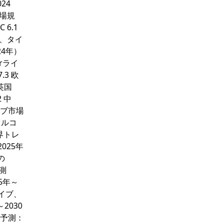
24
市場規
 6.1
模、タイ
24年）
erライ
.3 欧
英国
2 中
イブ市場
トルコ
業界トレ
025年
の
予測
5年～
ライブ、
2030
ブ予測：