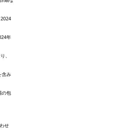
に詳細な
024
24年
おり、
どを含み
場の包
わせ