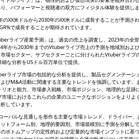
アイドルライブ」は、物理的および仮想現実の要素を組み合わ
あり、パフォーマーと視聴者の双方にフィジタル体験を提供し
3年のXX米ドルから2030年のXX米ドルに成長することが予測さ
CAGR%で成長することが期待されています。
告書「Vtuberライブ産業予測」は、過去の売上を調査し、2023年の全
24年から2030年までのVtuberライブ売上の予測を地域別およ
市場セクター、サブセクターごとに分けられたVtuberライブ
る詳細な分析をUSドル百万単位で提供。
uberライブ市場の包括的な分析を提供し、製品セグメンテーシ
よびM&A活動に関連する主要なトレンドを強調しています。
トフォリオと能力、市場参入戦略、市場ポジション、地理的な足跡
ライブ市場におけるこれらの企業のユニークなポジションをよりよ
分析しています。
e のグローバルな見通しを形作る主要な市場トレンド、ドライバー
ラットフォーム別、地理的要因別、市場規模別に予測を分解し
ものボトムアップの定性的および定量的な市場インプットに基