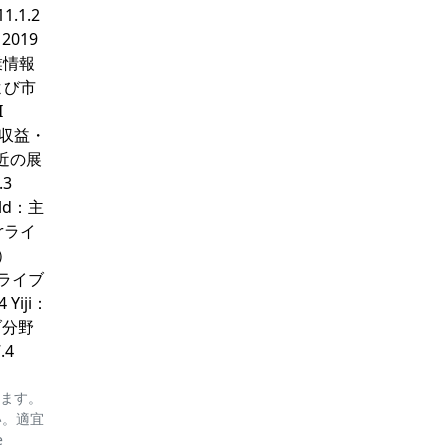
.1.2
2019
企業情報
および市
I
イブ収益・
直近の展
.3
ld：主
erライ
）
erライブ
Yiji：
イブ分野
.4
ります。
い。適宜
e