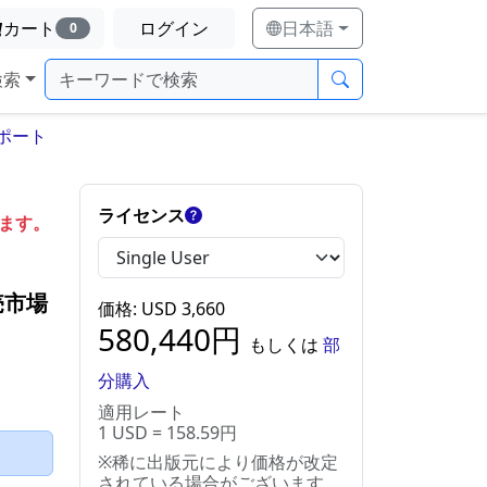
カート
ログイン
日本語
0
検索
ポート
ライセンス
します。
売市場
価格
: USD
3,660
580,440
円
もしくは
部
分購入
適用レート
1 USD = 158.59円
）
※稀に出版元により価格が改定
されている場合がございます。