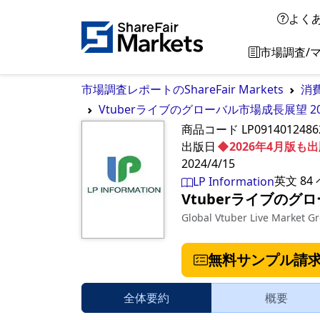
よく
市場調査/
市場調査レポートのShareFair Markets
消
Vtuberライブのグローバル市場成長展望 20
商品コード
LP0914012486
出版日
◆2026年4月版
2024/4/15
英文
84
LP Information
Vtuberライブのグロ
Global Vtuber Live Market G
無料サンプル請
全体要約
概要