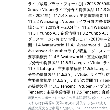
ライブ放送プラットフォーム別（2025-2030年） 11
Xmov：Vtuberライブ分野の提供製品 11.1
年～2024年） 11.1.4 Xmov：主要事業概要 11.1
11.2.2 Wanxiang：Vtuberライブ分野の提
場シェア（2019年～2024年） 11.2.4 Wanxian
11.3.1 Yunbo AI：企業情報 11.3.2 Yunbo
グロスマージンおよび市場シェア（2019年～2024年） 
開 11.4 Avatarworld 11.4.1 Avatarwor
Avatarworld：Vtuberライブ収益・グロスマー
要事業概要 11.4.5 Avatarworld：直近の展開 11.5
ブ分野の提供製品 11.5.3 Lategra：Vt
11.5.4 Lategra：主要事業概要 11.5.5 Lategra
分野の提供製品 11.6.3 Yiji：Vtuberライブ
主要事業概要 11.6.5 Yiji：直近の展開 11.7 Tenc
の提供製品 11.7.3 Tencent：Vtuberラ
Tencent：主要事業概要 11.7.5 Tencent
※英文のレポートについての日本語表記のタイトルや
それらはお客様の便宜のために提供するものであり
英語の原文をご参照ください。 “All Japanese titles, abstra