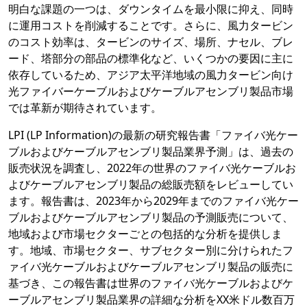
明白な課題の一つは、ダウンタイムを最小限に抑え、同時
に運用コストを削減することです。さらに、風力タービン
のコスト効率は、タービンのサイズ、場所、ナセル、ブレ
ード、塔部分の部品の標準化など、いくつかの要因に主に
依存しているため、アジア太平洋地域の風力タービン向け
光ファイバーケーブルおよびケーブルアセンブリ製品市場
では革新が期待されています。
LPI (LP Information)の最新の研究報告書「ファイバ光ケー
ブルおよびケーブルアセンブリ製品業界予測」は、過去の
販売状況を調査し、2022年の世界のファイバ光ケーブルお
よびケーブルアセンブリ製品の総販売額をレビューしてい
ます。報告書は、2023年から2029年までのファイバ光ケー
ブルおよびケーブルアセンブリ製品の予測販売について、
地域および市場セクターごとの包括的な分析を提供しま
す。地域、市場セクター、サブセクター別に分けられたフ
ァイバ光ケーブルおよびケーブルアセンブリ製品の販売に
基づき、この報告書は世界のファイバ光ケーブルおよびケ
ーブルアセンブリ製品業界の詳細な分析をXX米ドル数百万