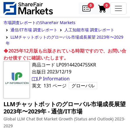
samples
in cart
0
0
市場調査レポートのShareFair Markets
通信/IT市場 調査レポート
人工知能市場 調査レポート
LLMチャットボットのグローバル市場成長展望 2023年〜2029
年
◆2025年12月版も出版されている時期ですので、お問い合
わせ後すぐに確認いたします。
商品コード
LP0914420475SKR
出版日
2023/12/19
LP Information
英文
131
ページ
グローバル
LLMチャットボットのグローバル市場成長展望
2023年〜2029年
‐
通信/IT市場
Global LLM Chat Bot Market Growth (Status and Outlook) 2023-
2029