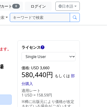
カート
ログイン
日本語
0
検索
ライセンス
します。
場
価格
: USD
3,660
580,440
円
もしくは
部
分購入
適用レート
1 USD = 158.59円
）
※稀に出版元により価格が改定
されている場合がございます。