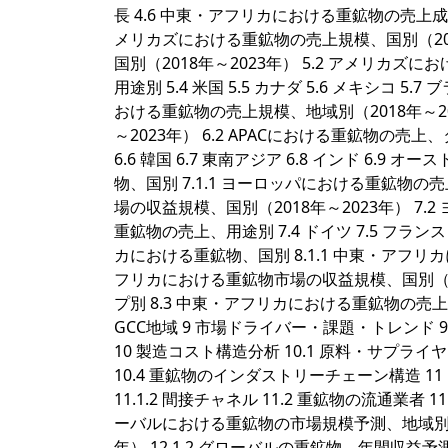
長 4.6 中東・アフリカにおける重鉱物の売上成長
メリカズにおける重鉱物の売上規模、国別（2018
国別（2018年～2023年） 5.2 アメリカ
用途別 5.4 米国 5.5 カナダ 5.6 メキシコ 5.7
おける重鉱物の売上規模、地域別（2018年～202
～2023年） 6.2 APACにおける重鉱物の売上、タ
6.6 韓国 6.7 東南アジア 6.8 インド 6.9 
物、国別 7.1.1 ヨーロッパにおける重鉱物の売
場の収益規模、国別（2018年～2023年） 7
重鉱物の売上、用途別 7.4 ドイツ 7.5 フランス 7
カにおける重鉱物、国別 8.1.1 中東・アフリカ
フリカにおける重鉱物市場の収益規模、国別（20
プ別 8.3 中東・アフリカにおける重鉱物の売上、用途別
GCC地域 9 市場ドライバー・課題・トレンド 9
10 製造コスト構造分析 10.1 原料・サプライ
10.4 重鉱物のインダストリーチェーン構造 11 
11.1.2 間接チャネル 11.2 重鉱物の流通業者
ーバルにおける重鉱物の市場規模予測、地域別 12
年） 12.1.2 グローバルの重鉱物、年間収益予