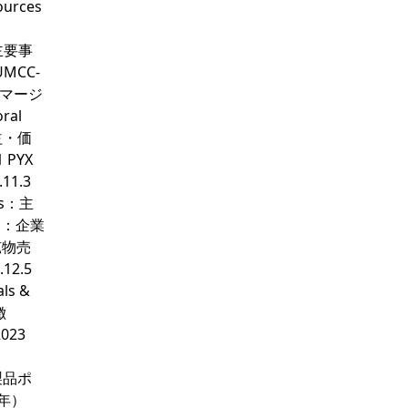
urces
：主要事
UMCC-
スマージ
ral
収益・価
 PYX
11.3
es：主
ies：企業
重鉱物売
12.5
ls &
徴
023
物製品ポ
3年）