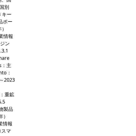
、国別
 キー
物製品ポー
年）
：企業情報
ージン
3.1
are
es：主
into：
2023
es：重鉱
.5
重鉱物製品
3年）
：企業情報
ロスマ