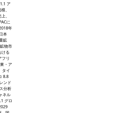
.1 ア
規模、
売上、
PACに
018年
 日本
る重鉱
重鉱物市
おける
・アフリ
中東・ア
、タイ
8.8
トレンド
セス分析
チャネル
.1 グロ
029
測、国