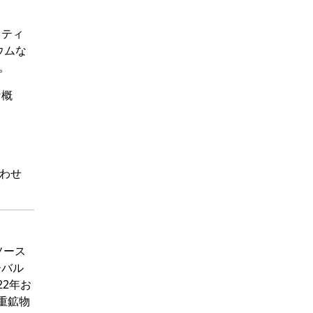
・ティ
ウムな
。
な概
わせ
タソース
ーバル
22年お
 重鉱物