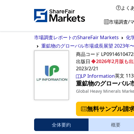
よく
市場調査/
市場調査レポートのShareFair Markets
化
重鉱物のグローバル市場成長展望 2023年〜
商品コード
LP091461047
出版日
◆2026年2月版
2023/2/21
英文
113
LP Information
重鉱物のグローバル市場
Global Heavy Minerals Mark
無料サンプル請
全体要約
概要