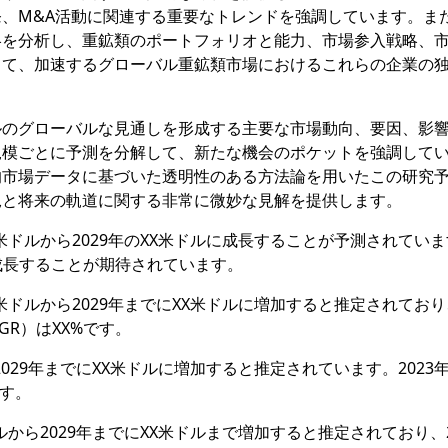
、M&A活動に関連する重要なトレンドを強調しています。ま
略を分析し、重鉱類のポートフォリオと能力、市場参入戦略、
当て、加速するグローバル重鉱類市場におけるこれらの企業の
ルのグローバルな見通しを形成する主要な市場動向、要因、影
規模ごとに予測を分解して、新たな機会のポケットを強調して
的市場データに基づいた透明性のある方法論を用いたこの研究
況と将来の軌道に関する非常に微妙な見解を提供します。
米ドルから2029年のXX米ドルに成長することが予測されてい
Rで成長することが期待されています。
米ドルから2029年までにXX米ドルに増加すると推定されており
GR）はXX%です。
2029年までにXX米ドルに増加すると推定されています。2023
です。
ルから2029年までにXX米ドルまで増加すると推定されており、2