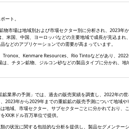
レポート。
の重鉱物市場は地域別および市場セクター別に分析され、2023年
場は、米国、中国、ヨーロッパなどの主要地域で成長が見込まれ
製品などのアプリケーションでの需要が高まっています。
ronox、Kenmare Resources、Rio Tintoなどがあり、20
場は、チタン鉱物、ジルコン砂などの製品タイプに分かれ、地
査報告書「重鉱鉱業界の予測」では、過去の販売実績を調査し、2022年の
2023年から2029年までの重鉱鉱の販売予測について地域や
売は地域、市場セクター、サブセクターごとに分かれており、
をXX米ドル百万単位で提供。
鉱類の状況に関する包括的な分析を提供し、製品セグメンテー