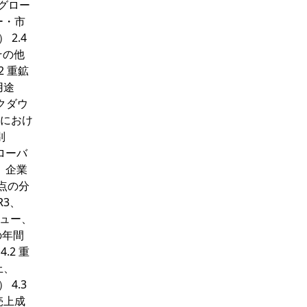
 グロー
ー・市
 2.4
 その他
2 重鉱
用途
クダウ
ルにおけ
別
グローバ
、企業
拠点の分
R3、
ビュー、
の年間
.2 重
上、
 4.3
売上成