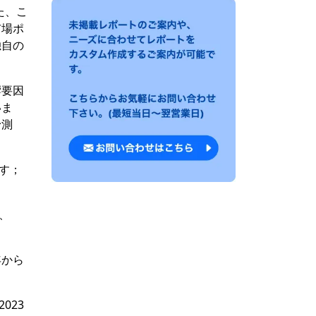
た、こ
市場ポ
独自の
響要因
いま
予測
ます；
、
年から
023