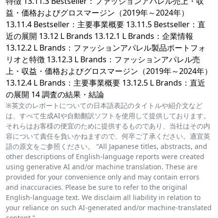
特徴 13.11.3 Bestseller：ファッションアパレル売上・収
益・価格およびグロスマージン（2019年～2024年）
13.11.4 Bestseller：主要事業概要 13.11.5 Bestseller：直
近の展開 13.12 L Brands 13.12.1 L Brands：企業情報
13.12.2 L Brands：ファッションアパレル製品ポートフォ
リオと特徴 13.12.3 L Brands：ファッションアパレル売
上・収益・価格およびグロスマージン（2019年～2024年）
13.12.4 L Brands：主要事業概要 13.12.5 L Brands：直近
の展開 14 調査の結果・結論
※英文のレポートについての日本語表記のタイトルや紹介文など
は、すべて生成AIや自動翻訳ソフトを使用して提供しております。
それらはお客様の便宜のために提供するものであり、当社はその内
容について責任を負いかねますので、何卒ご了承ください。適宜英
語の原文をご参照ください。 “All Japanese titles, abstracts, and
other descriptions of English-language reports were created
using generative AI and/or machine translation. These are
provided for your convenience only and may contain errors
and inaccuracies. Please be sure to refer to the original
English-language text. We disclaim all liability in relation to
your reliance on such AI-generated and/or machine-translated
content.”