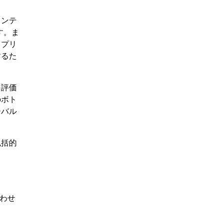
メンテ
す。ま
トプリ
するた
を評価
のボト
ーバル
包括的
わせ