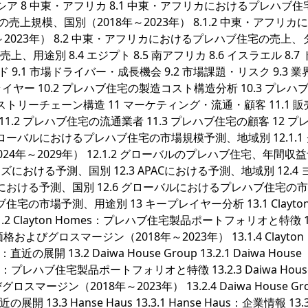
7.8 ロシア 8 中東・アフリカ 8.1 中東・アフリカにおけるプレハブ
の売上規模、国別（2018年～2023年） 8.1.2 中東・アフリカ
2023年） 8.2 中東・アフリカにおけるプレハブ住宅の売上、
用途別 8.4 エジプト 8.5 南アフリカ 8.6 イスラエル 8.7
ド 9.1 市場ドライバー・成長機会 9.2 市場課題・リスク 9.3 
ライヤー 10.2 プレハブ住宅の製造コスト構造分析 10.3 プレハ
ストリーチェーン構造 11 マーケティング・流通・顧客 11.1 
ネル 11.2 プレハブ住宅の流通業者 11.3 プレハブ住宅の顧客 12 プ
ローバルにおけるプレハブ住宅の市場規模予測、地域別 12.1.1
年～2029年） 12.1.2 グローバルのプレハブ住宅、年間収
カズにおける予測、国別 12.3 APACにおける予測、地域別 12.4
カにおける予測、国別 12.6 グローバルにおけるプレハブ住宅の
宅の市場予測、用途別 13 キープレイヤー分析 13.1 Clayto
 13.1.2 Clayton Homes：プレハブ住宅製品ポートフォリオと特徴 13
およびグロスマージン（2018年～2023年） 13.1.4 Clayton
直近の展開 13.2 Daiwa House Group 13.2.1 Daiwa House
Group：プレハブ住宅製品ポートフォリオと特徴 13.2.3 Daiwa Hous
ジン（2018年～2023年） 13.2.4 Daiwa House Gr
の展開 13.3 Hanse Haus 13.3.1 Hanse Haus：企業情報 13.3