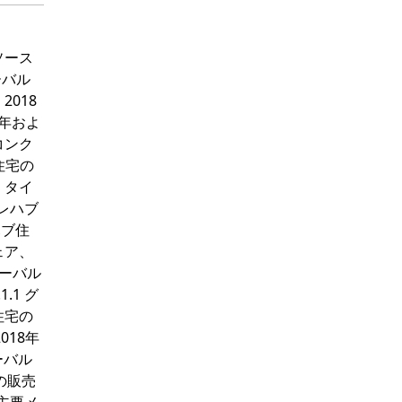
タソース
ーバル
2018
2年およ
 コンク
住宅の
、タイ
プレハブ
ハブ住
ェア、
ローバル
.1 グ
住宅の
018年
ーバル
の販売