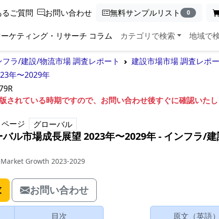
あるご質問
お問い合わせ
無料サンプルリスト
0
マーケティング・リサーチ コラム
カテゴリで検索
地域で
ンフラ/建設/物流市場 調査レポート
建設市場市場 調査レポ
3年〜2029年
79R
も出版されている時期ですので、お問い合わせ後すぐに確認いた
ページ
グローバル
ル市場成長展望 2023年〜2029年
‐
インフラ/建
s Market Growth 2023-2029
求
お問い合わせ
目次
原文（英語