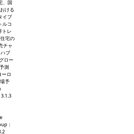
住宅、国
における
タイプ
 トルコ
業界トレ
ブ住宅の
販売チャ
レハブ
 グロー
益予測
 ヨーロ
市場予
n
.1.3
e
oup：
.2