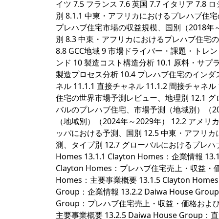
イツ 7.5 フランス 7.6 英国 7.7 イタリア 
別 8.1.1 中東・アフリカにおけるプレハブ住宅
プレハブ住宅市場の収益規模、国別（2018年～
別 8.3 中東・アフリカにおけるプレハブ住宅の売上、
8.8 GCC地域 9 市場ドライバー・課題・トレン
ンド 10 製造コスト構造分析 10.1 原料・サプ
製造プロセス分析 10.4 プレハブ住宅のインダ
ネル 11.1.1 直接チャネル 11.1.2 間接チャ
住宅の世界市場予測レビュー、地理別 12.1 グ
バルのプレハブ住宅、市場予測（地域別）（2024
（地域別）（2024年～2029年） 12.2 アメリ
ッパにおける予測、国別 12.5 中東・アフリ
測、タイプ別 12.7 グローバルにおけるプレハブ住
Homes 13.1.1 Clayton Homes：企業情報
Clayton Homes：プレハブ住宅売上・収益・価格
Homes：主要事業概要 13.1.5 Clayton Homes：
Group：企業情報 13.2.2 Daiwa House 
Group：プレハブ住宅売上・収益・価格およびグロスマー
主要事業概要 13.2.5 Daiwa House Group：直近