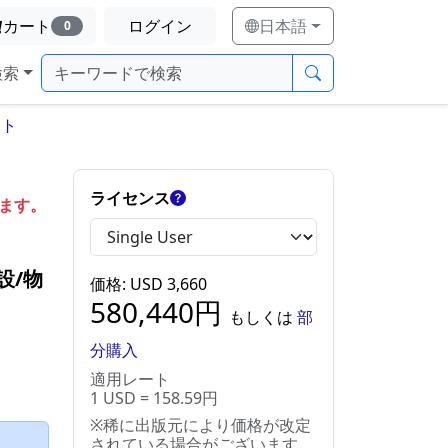
カート
ログイン
日本語
0
検索
ート
ライセンス
します。
設/物
価格
: USD
3,660
580,440
円
もしくは
部
分購入
適用レート
1 USD = 158.59円
※稀に出版元により価格が改定
）
されている場合がございます。