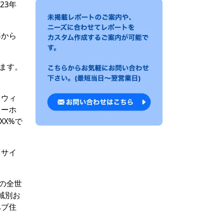
23年
年から
います。
、ウィ
ラーホ
XX%で
フサイ
年の全世
域別お
ハブ住