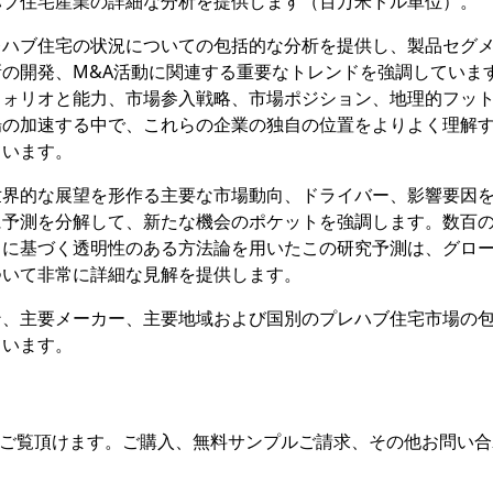
ハブ住宅産業の詳細な分析を提供します（百万米ドル単位）。
レハブ住宅の状況についての包括的な分析を提供し、製品セグ
の開発、M&A活動に関連する重要なトレンドを強調していま
フォリオと能力、市場参入戦略、市場ポジション、地理的フッ
場の加速する中で、これらの企業の独自の位置をよりよく理解
ています。
世界的な展望を形作る主要な市場動向、ドライバー、影響要因
に予測を分解して、新たな機会のポケットを強調します。数百
トに基づく透明性のある方法論を用いたこの研究予測は、グロ
ついて非常に詳細な見解を提供します。
ン、主要メーカー、主要地域および国別のプレハブ住宅市場の
ています。
をご覧頂けます。ご購入、無料サンプルご請求、その他お問い合