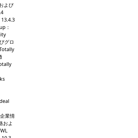
格および
.4
3.4.3
up：
ty
よびグロ
tally
徴
ally
ks
eal
s：企業情
価格およ
WWL