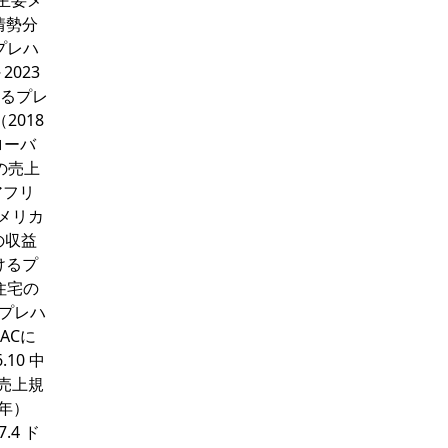
の主要メ
情勢分
 プレハ
023
けるプレ
2018
ローバ
の売上
アフリ
アメリカ
の収益
けるプ
ブ住宅の
るプレハ
ACに
.10 中
の売上規
3年）
4 ド