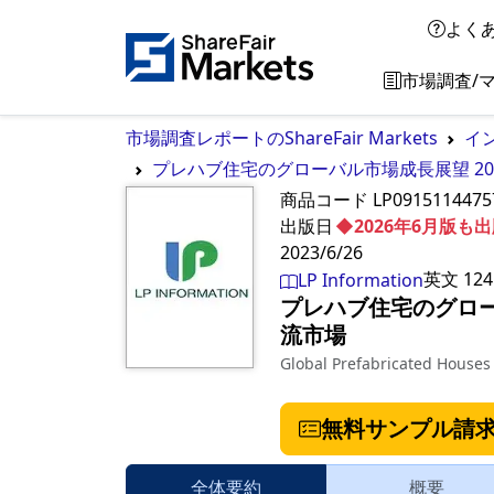
よく
市場調査/
市場調査レポートのShareFair Markets
イ
プレハブ住宅のグローバル市場成長展望 202
商品コード
LP0915114475
出版日
◆2026年6月版
2023/6/26
英文
124
LP Information
プレハブ住宅のグローバ
流市場
Global Prefabricated House
無料サンプル請
全体要約
概要