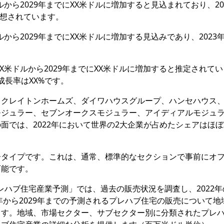
ルから2029年までにXX米ドルに増加すると見込まれており、20
と予想されています。
ルから2029年までにXX米ドルに増加する見込みであり、2023
XX米ドルから2029年までにXX米ドルに増加すると推定されて
成長率はXX%です。
、クレイトンホームズ、ダイワハウスグループ、ハンセハウス
モジュラー、セブンオークスモジュラー、アイディアルモジュ
では、2022年において世界の2大企業が占めたシェアはほぼ
居タイプです。これは、通常、標準的なセクションで事前にオ
可能です。
査報告書「プレハブ住宅産業予測」では、過去の販売状況を調査し、2022
年から2029年までの予測されるプレハブ住宅の販売について地
ます。地域、市場セクター、サブセクター別に分類されたプレ