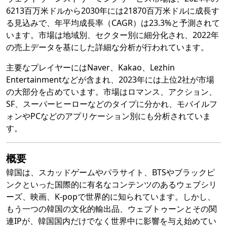
6213百万米ドルから2030年には21870百万米ドルに成長す
る見込みで、年平均成長率（CAGR）は23.3%と予測されて
います。市場は地域別、セクター別に細分化され、2022年
の売上データを基にした詳細な分析が行われています。
主要なプレイヤーにはNaver、Kakao、Lezhin
Entertainmentなどが含まれ、2023年には上位2社が市場
の大部分を占めています。市場はロマンス、アクション、
SF、スーパーヒーローなどのタイプに分かれ、モバイルフ
ォンやPCなどのアプリケーション別にも分析されていま
す。
概要
韓国は、スカッドゲームやパラサイト、BTSやブラックピ
ンクといった国際的に有名なコンテンツのあるウェブシリ
ーズ、映画、K-popで世界的に知られています。しかし、
もう一つの韓国の文化的輸出品、ウェブトゥーンとその関
連IPが、韓国国内だけでなく世界中に影響を与え始めてい