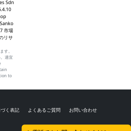
ies Sdn
.4.10
top
 Sanko
d 7 市場
クのリサ
ります。
い。適宜
e
tain
tion to
基づく表記
よくあるご質問
お問い合わせ