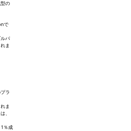
成型の
onで
ブルパ
まれま
のプラ
されま
クは、
11％成