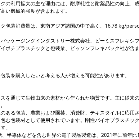
ックの利用拡大の主な理由には、耐摩耗性と耐薬品性の向上、
び高い機械的強度が含まれます。
装消費量は、東南アジア諸国の中で高く、16.78 kg/pers
アパッケージングインダストリー株式会社、ビーミスフレキシ
ダイボチプラスチックと包装業、ビッソンフレキパック社が含
ク包装を購入したいと考える人が増える可能性があります。
セスを通じて生物由来の素材から作られた物質です。主に従来
す。
性のある包装、農業および園芸、消費財、テキスタイルに応用
を包む包装材として使用されています。剛性バイオプラスチッ
ます。
電話、半導体などを含む世界の電子製品製造は、2021年に前年比