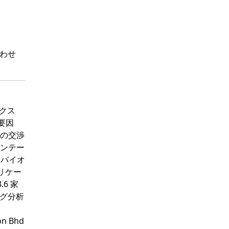
わせ
ミクス
制要因
手の交渉
グメンテー
3 バイオ
プリケー
.6 家
ング分析
ion Bhd