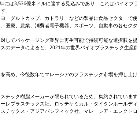
22年には3,536億米ドルに達する見込みであり、これはバイオプ
ます。
、ヨーグルトカップ、カトラリーなどの製品に食品セクターで
は、医療、農業、消費者電子機器、スポーツ、自動車の各セク
に対してパッケージング業界に再生可能で持続可能な選択肢を
スのデータによると、2021年の世界バイオプラスチック生産
要を高め、今後数年でマレーシアのプラスチック市場を押し上
ラスチック樹脂メーカーが限られているため、集約されていま
トーレプラスチックス社、ロッテケミカル・タイタンホールデ
ラスチックス・アジアパシフィック社、マレーシア・エレクト