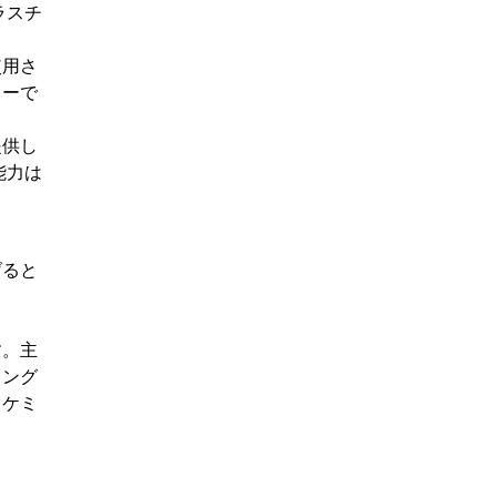
ラスチ
使用さ
ターで
提供し
能力は
げると
す。主
ィング
ロケミ