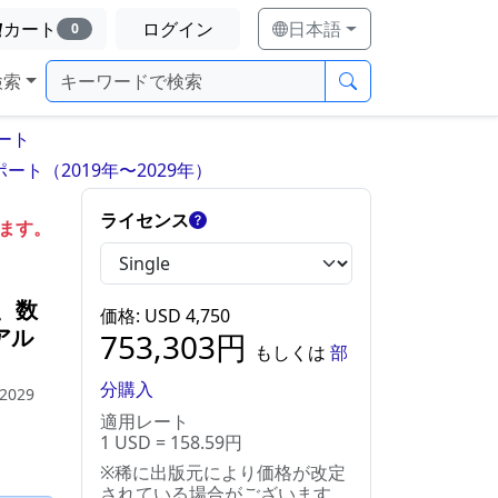
カート
ログイン
日本語
0
検索
ート
ト（2019年〜2029年）
ライセンス
します。
、数
価格
: USD
4,750
アル
753,303
円
もしくは
部
分購入
 2029
適用レート
1 USD = 158.59円
※稀に出版元により価格が改定
されている場合がございます。