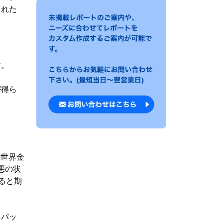
された
す。
。
が得ら
の世界金
最悪の状
すると期
。パッ