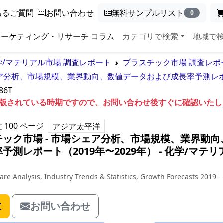
あるご質問
お問い合わせ
無料サンプルリスト
0
マーケティング・リサーチ コラム
カテゴリで検索
地域で
学/マテリアル市場 調査レポート
プラスチック市場 調査レポ
ア分析、市場規模、業界動向、数値データおよび成長率予測レポー
86T
も出版されている時期ですので、お問い合わせ後すぐに確認いた
文
100
ページ
アジア太平洋
ック市場 - 市場シェア分析、市場規模、業界動向
測レポート（2019年〜2029年）
‐
化学/マテリ
are Analysis, Industry Trends & Statistics, Growth Forecasts 2019 -
求
お問い合わせ