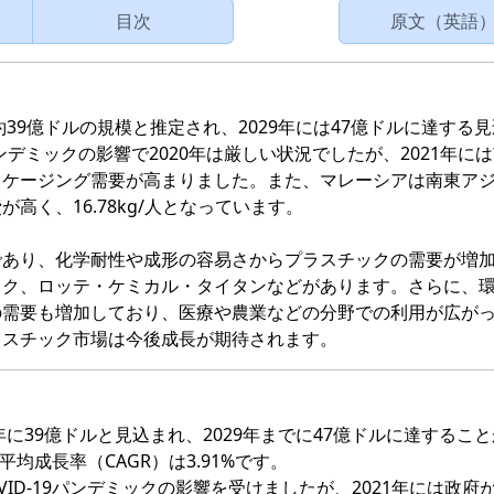
目次
原文（英語
39億ドルの規模と推定され、2029年には47億ドルに達する
9パンデミックの影響で2020年は厳しい状況でしたが、2021年に
ッケージング需要が高まりました。また、マレーシアは南東ア
く、16.78kg/人となっています。
であり、化学耐性や成形の容易さからプラスチックの需要が増
ック、ロッテ・ケミカル・タイタンなどがあります。さらに、
の需要も増加しており、医療や農業などの分野での利用が広が
ラスチック市場は今後成長が期待されます。
年に39億ドルと見込まれ、2029年までに47億ドルに達するこ
平均成長率（CAGR）は3.91%です。
VID-19パンデミックの影響を受けましたが、2021年には政府