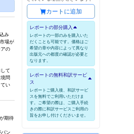
）
カートに追加
レポートの部分購入
見込み
レポートの一部のみを購入いた
は市場が
だくことも可能です。価格はご
希望の章や内容によって異なり
ジアの
出版元への都度の確認が必要と
なります。
加して
レポートの無料和訳サービ
環境問
ス
ってい
レポートご購入後、和訳サービ
スを無料でご利用いただけま
す。ご希望の際は、ご購入手続
きの際に和訳サービスご利用の
旨をお申し付けくださいませ。
とが期待
がパン