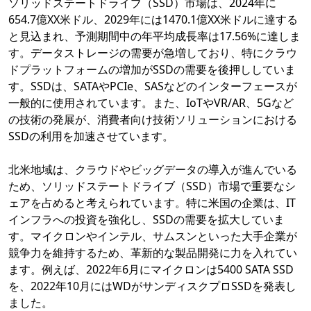
ソリッドステートドライブ（SSD）市場は、2024年に
654.7億XX米ドル、2029年には1470.1億XX米ドルに達する
と見込まれ、予測期間中の年平均成長率は17.56%に達しま
す。データストレージの需要が急増しており、特にクラウ
ドプラットフォームの増加がSSDの需要を後押ししていま
す。SSDは、SATAやPCIe、SASなどのインターフェースが
一般的に使用されています。また、IoTやVR/AR、5Gなど
の技術の発展が、消費者向け技術ソリューションにおける
SSDの利用を加速させています。
北米地域は、クラウドやビッグデータの導入が進んでいる
ため、ソリッドステートドライブ（SSD）市場で重要なシ
ェアを占めると考えられています。特に米国の企業は、IT
インフラへの投資を強化し、SSDの需要を拡大していま
す。マイクロンやインテル、サムスンといった大手企業が
競争力を維持するため、革新的な製品開発に力を入れてい
ます。例えば、2022年6月にマイクロンは5400 SATA SSD
を、2022年10月にはWDがサンディスクプロSSDを発表し
ました。