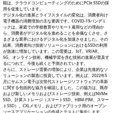
能は、クラウドコンピューティングのためにPCIe SSDの採
用を促進しています。
デジタル化の進展とライフスタイルの変化は、消費者向け
電子機器の消費増加の主な要因です。COVID-19パンデミ
ックは、家庭での学校教育やリモート雇用などの理由か
ら、消費者がデジタル化を進めることを余儀なくさせ、さ
まざまな業界におけるデジタル化を加速させました。その
結果、消費者向け技術ソリューションにおけるSSDの利用
が急速に増加しています。この需要は、IoT、VR/AR、
5G、オンライン技術、機械学習を含む技術の進展が普及す
るにつれて、今後も続くと予測されています。
さらに、ストレージ需要の増加により、企業は先進的なソ
リューションの製造に投資しています。例えば、2022年5
月にサムスン電子は次世代ストレージソフトウェアの革新
に関する包括的な協力を確認しました。この協力は、既存
および新しいメモリおよびストレージ技術、例えばNVMe
SSD、計算ストレージ（スマートSSD、HBM-PIM、スマー
トSSD）、CXLメモリ、およびファブリック用のオープン
ソースアプリケーションの作成とテストに集中します。