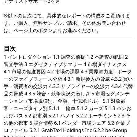
アナリストサポート3ヶ月
※以下の目次にて、具体的なレポートの構成をご覧頂けま
す。ご購入、無料サンプルご請求、その他お問い合わせ
は、ページ上のボタンよりお進みください。
目次
1 イントロダクション 1.1 調査の前提 1.2 本調査の範囲 2
調査手法 3 エグゼクティブサマリー 4 市場ダイナミクス
4.1 市場の促進要因 4.2 市場の課題 4.3 業界魅力度 - ポータ
ーのファイブフォース分析 4.3.1 新規参入の脅威 4.3.2 買い
手・消費者の交渉力 4.3.3 サプライヤーの交渉力 4.3.4 代替
品の脅威 4.3.5 競合・競争状況の激しさ 5 市場セグメンテ
ーション（市場規模別、金額、十億米ドル） 5.1 対象顧
客・ニーズタイプ別 5.1.1 二輪車 5.1.2 カーズ 5.1.3 バンお
よびバス 5.2 都市別 5.2.1 ハノイ 5.2.2 ホーチミン 5.2.3 そ
の他の都市 6 競合情勢 6.1 ベンダー市場シェア 6.2 企業プ
ロファイル 6.2.1 GrabTaxi Holdings Inc 6.2.2 be Group