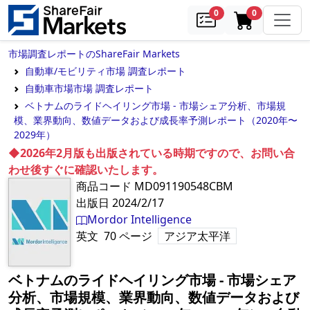
samples
in cart
0
0
市場調査レポートのShareFair Markets
自動車/モビリティ市場 調査レポート
自動車市場市場 調査レポート
ベトナムのライドヘイリング市場 - 市場シェア分析、市場規
模、業界動向、数値データおよび成長率予測レポート（2020年〜
2029年）
◆2026年2月版も出版されている時期ですので、お問い合
わせ後すぐに確認いたします。
商品コード
MD091190548CBM
出版日
2024/2/17
Mordor Intelligence
英文
70
ページ
アジア太平洋
ベトナムのライドヘイリング市場 - 市場シェア
分析、市場規模、業界動向、数値データおよび