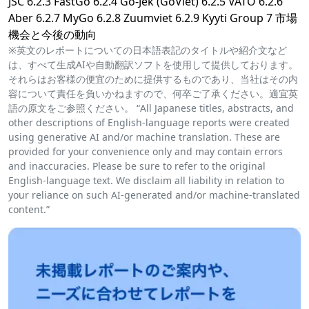
JSC 6.2.3 FastGo 6.2.4 Go-Jek (GoViet) 6.2.5 VATO 6.2.6
Aber 6.2.7 MyGo 6.2.8 Zuumviet 6.2.9 Kyyti Group 7 市場
機会と今後の動向
※英文のレポートについての日本語表記のタイトルや紹介文など
は、すべて生成AIや自動翻訳ソフトを使用して提供しております。
それらはお客様の便宜のために提供するものであり、当社はその内
容について責任を負いかねますので、何卒ご了承ください。適宜英
語の原文をご参照ください。 “All Japanese titles, abstracts, and
other descriptions of English-language reports were created
using generative AI and/or machine translation. These are
provided for your convenience only and may contain errors
and inaccuracies. Please be sure to refer to the original
English-language text. We disclaim all liability in relation to
your reliance on such AI-generated and/or machine-translated
content.”