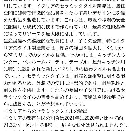
用しています。イタリアのセラミックタイル業界は、居住
空間に独特で特徴的な品質をもたらす高いデザイン性を備
えた製品を製造しています。これらは、環境や職場の安全
に配慮した現代的な技術で作られており、最高の性能基準
に従ってリソースを最大限に活用しています。
生産設備への継続的な投資により、多くの企業、特にイタ
リアのタイル製造業者は、厚さの範囲を拡大し、3ミリか
ら30ミリまでのタイルを提供。その中には、キッチンカウ
ンター、バスルームバニティ、テーブル、屋外キッチン用
に特別に設計された新しい12ミリ厚の磁器タイルも含まれ
ています。セラミックタイルは、耐霜と熱衝撃に耐える能
力があるため、外装での使用に理想的であり、耐摩耗性と
耐久性を提供します。これらの要因がイタリアにおけるセ
ラミックタイルの需要を高めており、市場は今後数年でさ
らに成長することが予想されています。
イタリアからのセラミックタイルの輸出
イタリアの都市住民の割合は2021年に2020年と比べて約
71.35パーセントで推移し、顕著な変化は見られませんでし