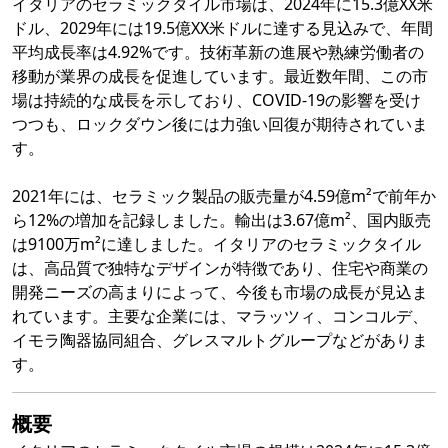
イタリアのセラミックタイル市場は、2024年に15.3億XX米
ドル、2029年には19.5億XX米ドルに達する見込みで、年間
平均成長率は4.92%です。技術革新の進展や熟練労働者の
移動が業界の成長を促進しています。最近数年間、この市
場は持続的な成長を示しており、COVID-19の影響を受け
つつも、ロックダウン後には力強い回復が期待されていま
す。
2021年には、セラミック製品の販売量が4.59億m²で前年か
ら12%の増加を記録しました。輸出は3.67億m²、国内販売
は9100万m²に達しました。イタリアのセラミックタイル
は、高品質で独特なデザインが特徴であり、住宅や商業の
開発ニーズの高まりによって、今後も市場の成長が見込ま
れています。主要な企業には、マラッツィ、コンコルデ、
イモラ陶器協同組合、グレスマルトグループなどがありま
す。
概要