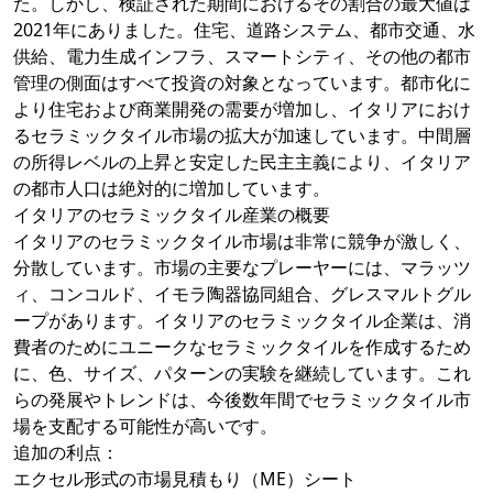
た。しかし、検証された期間におけるその割合の最大値は
2021年にありました。住宅、道路システム、都市交通、水
供給、電力生成インフラ、スマートシティ、その他の都市
管理の側面はすべて投資の対象となっています。都市化に
より住宅および商業開発の需要が増加し、イタリアにおけ
るセラミックタイル市場の拡大が加速しています。中間層
の所得レベルの上昇と安定した民主主義により、イタリア
の都市人口は絶対的に増加しています。
イタリアのセラミックタイル産業の概要
イタリアのセラミックタイル市場は非常に競争が激しく、
分散しています。市場の主要なプレーヤーには、マラッツ
ィ、コンコルド、イモラ陶器協同組合、グレスマルトグル
ープがあります。イタリアのセラミックタイル企業は、消
費者のためにユニークなセラミックタイルを作成するため
に、色、サイズ、パターンの実験を継続しています。これ
らの発展やトレンドは、今後数年間でセラミックタイル市
場を支配する可能性が高いです。
追加の利点：
エクセル形式の市場見積もり（ME）シート