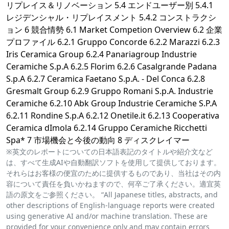
リプレイス＆リノベーション 5.4 エンドユーザー別 5.4.1
レジデンシャル・リプレイスメント 5.4.2 コンストラクシ
ョン 6 競合情勢 6.1 Market Competion Overview 6.2 企業
プロファイル 6.2.1 Gruppo Concorde 6.2.2 Marazzi 6.2.3
Iris Ceramica Group 6.2.4 Panariagroup Industrie
Ceramiche S.p.A 6.2.5 Florim 6.2.6 Casalgrande Padana
S.p.A 6.2.7 Ceramica Faetano S.p.A. - Del Conca 6.2.8
Gresmalt Group 6.2.9 Gruppo Romani S.p.A. Industrie
Ceramiche 6.2.10 Abk Group Industrie Ceramiche S.P.A
6.2.11 Rondine S.p.A 6.2.12 Onetile.it 6.2.13 Cooperativa
Ceramica dImola 6.2.14 Gruppo Ceramiche Ricchetti
Spa* 7 市場機会と今後の動向 8 ディスクレイマー
※英文のレポートについての日本語表記のタイトルや紹介文など
は、すべて生成AIや自動翻訳ソフトを使用して提供しております。
それらはお客様の便宜のために提供するものであり、当社はその内
容について責任を負いかねますので、何卒ご了承ください。適宜英
語の原文をご参照ください。 “All Japanese titles, abstracts, and
other descriptions of English-language reports were created
using generative AI and/or machine translation. These are
provided for your convenience only and may contain errors