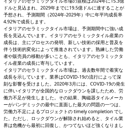
イタリアのセラミックタイル市場の規模は2024年に15.3億
ドルと見込まれ、2029年までに19.5億ドルに達することが
予想され、予測期間（2024年-2029年）中に年平均成長率
4.92%で成長します。
イタリアのセラミックタイル市場は、予測期間中に強い成
長を見込んでいます。イタリアのセラミックタイル産業の
成長は、主にプロセスの発明、新しい技術の採用と普及を
伴う技術的変化によって推進されています。熟練した労働
者や販売員の移動が多いことも、イタリアのセラミックタ
イル産業の成長に寄与しています。
イタリアのセラミックタイル市場は、過去数年間で着実な
成長を示しています。業界はCOVID-19の流行によって深
刻な影響を受けました。2020年3月には、COVID-19の発生
に伴いイタリアが全国的なロックダウンを課したため、労
働力不足が発生しました。その結果、陶磁器タイルメーカ
ーがパンデミックの最中に直面した最大の問題の一つは、
労働力不足によるプロジェクトの timely completion でし
た。ただし、ロックダウンが解除され始めると、タイル業
界は危機から最初に回復し、かつてないほど強くなりまし