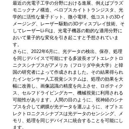
最近の光電子工学の分野における進展、例えばプラズ
モニックナノ構造、ペロブスカイトトランジスタ、光
学的に活性な量子ドット、微小電球、低コストの3Dイ
メージング、レーザー駆動の3Dディスプレイ技術、そ
してレーザーLi-Fiは、光電子機器の動的な適用分野に
おいて量子的な変化を引き起こすと予想されていま
す。
さらに、2022年6月に、光データの検出、保存、処理
を同じデバイスで可能にする多波長オプトエレクトロ
ニクスシナプスがアメリカ（フロリダ中央大学）と韓
国の研究者によって作成されました。その結果得られ
たインセンサー人工視覚システムは、処理の効果を大
幅に改善し、画像認識の精度を向上させ、ロボティク
ス、セルフドライビングカー、機械視覚に利用される
可能性があります。人間の目のように、視神経のシナ
プスを介して網膜が光データを運ぶように、オプトエ
レクトロニクスシナプスは光データのセンシング、メ
モリ、処理を同じデバイスに統合することを可能にし
ます。