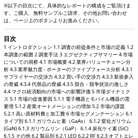
※以下の目次にて、具体的なレポートの構成をご覧頂けま
す。ご購入、無料サンプルご請求、その他お問い合わせ
は、ページ上のボタンよりお進みください。
目次
1 イントロダクション 1.1 調査の前提条件と市場の定義 1.2
本調査の範囲 2 調査手法 3 エグゼクティブサマリー 4 市場
についての洞察 4.1 市場概要 4.2 業界バリューチェーン分
析 4.3 業界魅力度 - ポーターのファイブフォース分析 4.3.1
サプライヤーの交渉力 4.3.2 買い手の交渉力 4.3.3 新規参入
の脅威 4.3.4 代替品の脅威 4.3.5 競合・競争状況の激しさ
4.4 マクロ経済動向の市場への影響評価 5 市場ダイナミク
ス 5.1 市場の促進要因 5.1.1 電子機器とモバイル機器の需
要増 5.1.2 産業オートメーションの増加 5.2 市場の課題
5.2.1 高い原材料費と加工費 6 市場セグメンテーション 6.1
タイプ別 6.1.1 ガリウムヒ素（GaAs） 6.1.2 窒化ガリウム
(GaN) 6.1.3 ガリウムリン（GaP） 6.1.4 炭化ケイ素 (SiC)
6.1.5 その他 6.2 製品別 6.2.1 LED 6.2.2 RF 6.2.3 オプトエレ