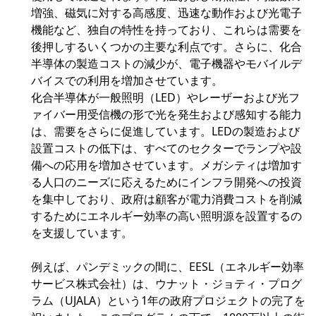
増強、磁気に対する高感度、迅速な動作および光電子
機能など、独自の特性を持っており、これらは需要を
後押しするいくつかの主要な利点です。さらに、化合
半導体の製造コストの減少が、電子機器やモバイルデ
バイスでの利用を増加させています。
化合半導体が一般照明（LED）やレーザーおよび光フ
ァイバー用受信機の形で光を発生および感知する能力
は、需要をさらに促進しています。LEDの製造および
設置コストの低下は、すべてのセクターでランプや設
備への応用を増加させています。メガシティは増加す
る人口のニーズに応えるためにインフラ開発への投資
を集中しており、政府は顧客が電力消費コストを削減
するためにエネルギー効率の高い照明源を設置するの
を支援しています。
例えば、パンデミックの間に、EESL（エネルギー効率
サービス株式会社）は、ウナット・ジョティ・プログ
ラム（UJALA）という1年の政府プロジェクトの完了を