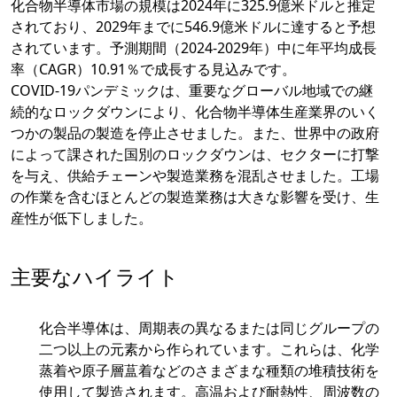
化合物半導体市場の規模は2024年に325.9億米ドルと推定
されており、2029年までに546.9億米ドルに達すると予想
されています。予測期間（2024-2029年）中に年平均成長
率（CAGR）10.91％で成長する見込みです。
COVID-19パンデミックは、重要なグローバル地域での継
続的なロックダウンにより、化合物半導体生産業界のいく
つかの製品の製造を停止させました。また、世界中の政府
によって課された国別のロックダウンは、セクターに打撃
を与え、供給チェーンや製造業務を混乱させました。工場
の作業を含むほとんどの製造業務は大きな影響を受け、生
産性が低下しました。
主要なハイライト
化合半導体は、周期表の異なるまたは同じグループの
二つ以上の元素から作られています。これらは、化学
蒸着や原子層蒀着などのさまざまな種類の堆積技術を
使用して製造されます。高温および耐熱性、周波数の