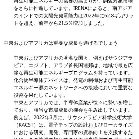
再生可能エネルギーの需要の高まりが、調査対象市場
をさらに推進しています。IRENAによると、南アジア
のインドでの太陽光発電能力は2022年に62.8ギガワッ
トを超え、前年から21.5％増加しました。
中東およびアフリカは重要な成長を遂げるでしょう
中東およびアフリカの著名な国々、例えばサウジアラ
ビア、エジプト、アラブ首長国連邦は、地域で最も広
範な再生可能エネルギープログラムを持っています。
化合物半導体デバイスは、発電の制御および再生可能
エネルギー源のネットワークへの接続において重要な
役割を果たしています。
中東とアフリカでは、半導体産業が徐々に勢いを増し
ており、相当な市場成長の機会を生み出しています。
例えば、2022年3月に、サウジアラビア科学技術大学
（KACST）は、電子チップの設計およびローカライズ
における研究、開発、専門家の資格向上を支援するた