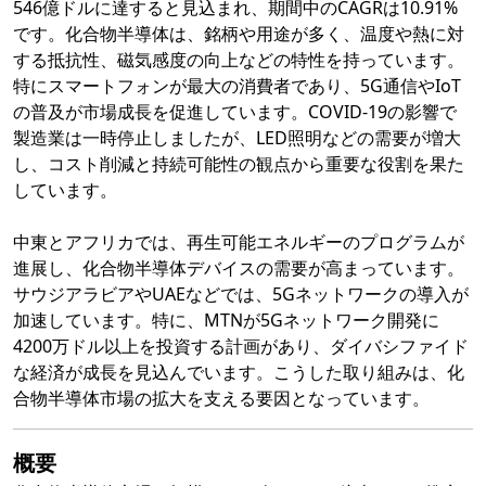
546億ドルに達すると見込まれ、期間中のCAGRは10.91%
です。化合物半導体は、銘柄や用途が多く、温度や熱に対
する抵抗性、磁気感度の向上などの特性を持っています。
特にスマートフォンが最大の消費者であり、5G通信やIoT
の普及が市場成長を促進しています。COVID-19の影響で
製造業は一時停止しましたが、LED照明などの需要が増大
し、コスト削減と持続可能性の観点から重要な役割を果た
しています。
中東とアフリカでは、再生可能エネルギーのプログラムが
進展し、化合物半導体デバイスの需要が高まっています。
サウジアラビアやUAEなどでは、5Gネットワークの導入が
加速しています。特に、MTNが5Gネットワーク開発に
4200万ドル以上を投資する計画があり、ダイバシファイド
な経済が成長を見込んでいます。こうした取り組みは、化
合物半導体市場の拡大を支える要因となっています。
概要