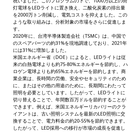
祝いました。このプログラムの下で、1000万以上の街
灯電球をLEDライトに置き換え、二酸化炭素の排出量
を2000万トン削減し、電気コストを抑えました。この
ような取り組みは、分析対象の市場をさらに促進しま
す。
2020年に、台湾半導体製造会社（TSMC）は、中国で
のスペアパーツの約31%を現地調達しており、2021年
には31%に増加しました。
米国エネルギー省（DOE）によると、LEDライトは従
来の白熱電球よりも約75-80%エネルギーを節約し、ハ
ロゲン電球よりも約65%エネルギーを節約します。商
業企業は、長時間の労働、安全やセキュリティのため
に、またはその他の用途のために、長期間にわたって
照明を必要としています。したがって、LEDライトに
切り替えることで、年間数百万ドルを節約することが
できます。例えば、米国エネルギーリカバリーのクラ
イアントは、古い照明システムを最新のLED照明に交
換することで、電力料金の約20-55%を節約できます。
したがって、LED採用への移行が市場の成長を促進し