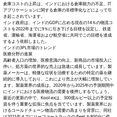
倉庫コストの上昇は、インドにおける倉庫能力の不足、IT
アプリケーションに関する倉庫の非標準化などによって引
き起こされています。
インド政府は、インドのGDPに占める現在の14％の物流コ
ストを2022年までに9％に引き下げる目標を設定し、鉄道
省、運輸省、海運省および航空省に共同でこの目標を達成
するよう依頼しました。
インドの3PL市場のトレンド
医療分野の進展
高齢者人口の増加、医療意識の向上、新商品の市場投入に
伴い、処方薬の世界的な売上は急速に成長しています。製
薬メーカーは、軽微な症状を治療するための特定の薬を継
続的に導入しており、これにより売上が大幅に増加してい
ます。製薬業界の成長は、2020年から2025年の予測期間中
にインドにおける医療物流の需要を後押しするでしょう。
最近の更新の中で、Kool-exは、300億ルピー以上の予定投
資を伴う重要な拡張に焦点を当てています。製薬業界にお
けるコールドチェーン物流の需要の高まりを背景に、同社
は2021年までにリーファートラックの fleet を800台に倍