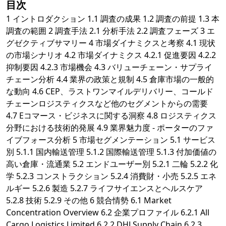
目次
1 イントロダクション 1.1 調査の成果 1.2 調査の前提 1.3 本
調査の範囲 2 調査手法 2.1 分析手法 2.2 調査フェーズ 3 エ
グゼクティブサマリー 4 市場ダイナミクスと考察 4.1 現状
の市場シナリオ 4.2 市場ダイナミクス 4.2.1 促進要因 4.2.2
抑制要因 4.2.3 市場機会 4.3 バリューチェーン・サプライ
チェーン分析 4.4 業界の政策と規制 4.5 倉庫市場の一般的
な動向 4.6 CEP、ラストワンマイルデリバリー、コールド
チェーンロジスティクスなど他のセグメントからの需要
4.7 Eコマース・ビジネスに関する洞察 4.8 ロジスティクス
分野における技術的発展 4.9 業界魅力度 - ポーターのファ
イブフォース分析 5 市場セグメンテーション 5.1 サービス
別 5.1.1 国内輸送管理 5.1.2 国際輸送管理 5.1.3 付加価値の
高い倉庫・流通業 5.2 エンドユーザー別 5.2.1 二輪 5.2.2 化
学 5.2.3 コンストラクション 5.2.4 消費財・小売 5.2.5 エネ
ルギー 5.2.6 製造 5.2.7 ライフサイエンスとヘルスケア
5.2.8 技術 5.2.9 その他 6 競合情勢 6.1 Market
Concentration Overview 6.2 企業プロファイル 6.2.1 All
Cargo Logistics Limited 6.2.2 DHLSupply Chain 6.2.3