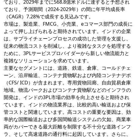
ており、2029年までに568.8億米ドルに達すると予想され
ており、予測期間（2024-2029年）の間に年平均成長率
（CAGR）7.28%で成長する見込みです。
市場は、製造業、FMCG、小売業、eコマース部門の成長に
よって押し上げられると期待されています。インドの企業
は、サプライチェーンプロセスの成功した管理を支援し、
従来の物流コストを削減し、より複雑なタスクを処理する
ために、3PLサービスプロバイダーから新しい物流能力と
複雑なソリューションを求めています。
主要なセグメントには、道路、鉄道、倉庫、コールドチェ
ーン、沿岸輸送、コンテナ貨物駅および内陸コンテナデポ
（CFS/ ICD）が含まれます。専用貨物回廊、自由貿易倉庫
地域、物流パークおよびコンテナ貨物駅などのインフラの
開発は、インドの3PL市場の効率を向上させると期待され
ています。インドの物流業界は、比較的高い輸送および保
管コストと関連しています。高コストの重要な要因は、効
率的な国際輸送および多国間輸送システムの欠如、商業車
両がカバーできる最大距離を制限する不十分な道路インフ
ラ、そして高速道路の通行料に起因しています。さらに、