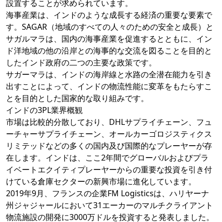
設置することが求められています。
海事産業は、インドのような成長する経済の重要な要素で
す。SAGAR（地域のすべての人々のための安全と成長）と
サガルマラは、国内の海事産業を促進するとともに、イン
ド洋地域の他の沿岸との海事的な交流を図ることを目的と
したインド政府の二つの主要な政策です。
サガーマラは、インドの海岸線と水路の全潜在能力を引き
出すことによって、インドの物流性能に変革をもたらすこ
とを目的とした国家的な取り組みです。
インドの3PL業界概観
市場は比較的分散しており、DHLサプライチェーン、フュ
ーチャーサプライチェーン、オールカーゴロジスティクス
リミテッドなどの多くの国内及び国際的なプレーヤーが存
在します。インドは、ここ2年間でグローバルおよびプラ
イベートエクイティプレーヤーからの重要な投資を引き付
けている倉庫セクターの新興市場に進化しています。
2019年9月、フランスの企業FM Logisticsは、ハリヤーナ
州ジャジャールにおいて31エーカーのマルチクライアント
物流施設の開発に3000万ドルを投資すると発表しました。