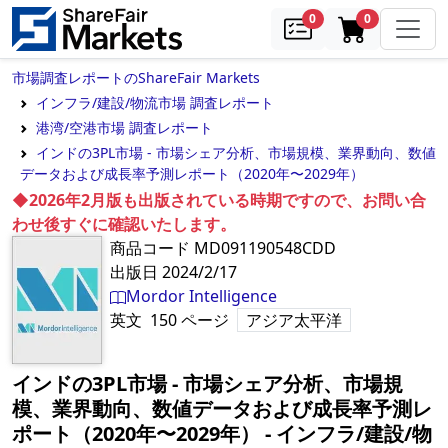
samples
in cart
0
0
市場調査レポートのShareFair Markets
インフラ/建設/物流市場 調査レポート
港湾/空港市場 調査レポート
インドの3PL市場 - 市場シェア分析、市場規模、業界動向、数値
データおよび成長率予測レポート（2020年〜2029年）
◆2026年2月版も出版されている時期ですので、お問い合
わせ後すぐに確認いたします。
商品コード
MD091190548CDD
出版日
2024/2/17
Mordor Intelligence
英文
150
ページ
アジア太平洋
インドの3PL市場 - 市場シェア分析、市場規
模、業界動向、数値データおよび成長率予測レ
ポート（2020年〜2029年）
‐
インフラ/建設/物