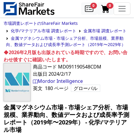
samples
in cart
0
0
市場調査レポートのShareFair Markets
化学/マテリアル市場 調査レポート
金属市場 調査レポート
金属マグネシウム市場 - 市場シェア分析、市場規模、業界動
向、数値データおよび成長率予測レポート（2019年〜2029年）
◆2026年2月版も出版されている時期ですので、お問い合
わせ後すぐに確認いたします。
商品コード
MD091190548CDM
出版日
2024/2/17
Mordor Intelligence
英文
180
ページ
グローバル
金属マグネシウム市場 - 市場シェア分析、市場
規模、業界動向、数値データおよび成長率予測
レポート（2019年〜2029年）
‐
化学/マテリア
ル市場