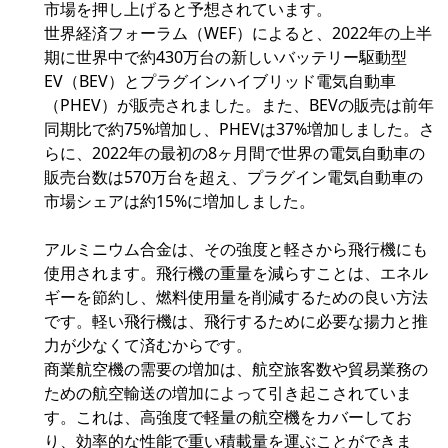
市場を押し上げると予想されています。
世界経済フォーラム（WEF）によると、2022年の上半
期に世界中で約430万台の新しいバッテリー駆動型
EV（BEV）とプラグインハイブリッド電気自動車
（PHEV）が販売されました。また、BEVの販売は前年
同期比で約75%増加し、PHEVは37%増加しました。さ
らに、2022年の最初の8ヶ月間で世界の電気自動車の
販売台数は570万台を超え、プラグイン電気自動車の
市場シェアは約15%に増加しました。
アルミニウム合金は、その強度と軽さから飛行機にも
使用されます。飛行機の重量を減らすことは、エネル
ギーを節約し、燃料使用量を削減するための良い方法
です。軽い飛行機は、飛行するために必要な揚力と推
力が少なくて済むからです。
商業航空機の需要の増加は、航空旅客数や貿易業務の
ための航空輸送の増加によって引き起こされていま
す。これは、高強度で軽量の航空機をカバーしてお
り、効率的な性能で重い積載量を運ぶことができま