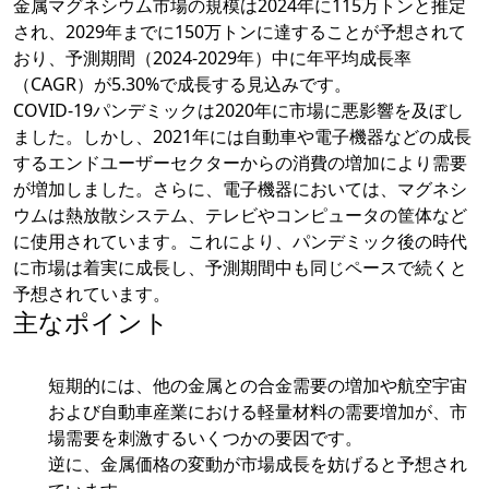
金属マグネシウム市場の規模は2024年に115万トンと推定
され、2029年までに150万トンに達することが予想されて
おり、予測期間（2024-2029年）中に年平均成長率
（CAGR）が5.30%で成長する見込みです。
COVID-19パンデミックは2020年に市場に悪影響を及ぼし
ました。しかし、2021年には自動車や電子機器などの成長
するエンドユーザーセクターからの消費の増加により需要
が増加しました。さらに、電子機器においては、マグネシ
ウムは熱放散システム、テレビやコンピュータの筐体など
に使用されています。これにより、パンデミック後の時代
に市場は着実に成長し、予測期間中も同じペースで続くと
予想されています。
主なポイント
短期的には、他の金属との合金需要の増加や航空宇宙
および自動車産業における軽量材料の需要増加が、市
場需要を刺激するいくつかの要因です。
逆に、金属価格の変動が市場成長を妨げると予想され