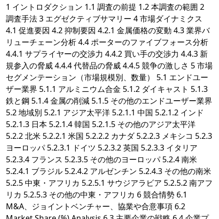
1 イントロダクション 1.1 調査の前提 1.2 本調査の範囲 2
調査手法 3 エグゼクティブサマリー 4 市場ダイナミクス
4.1 促進要因 4.2 抑制要因 4.2.1 金属価格の変動 4.3 業界バ
リューチェーン分析 4.4 ポーターのファイブフォース分析
4.4.1 サプライヤーの交渉力 4.4.2 買い手の交渉力 4.4.3 新
規参入の脅威 4.4.4 代替品の脅威 4.4.5 競争の激しさ 5 市場
セグメンテーション（市場規模別、数量） 5.1 エンドユー
ザー業界 5.1.1 アルミニウム合金 5.1.2 ダイキャスト 5.1.3
鉄と鋼 5.1.4 金属の削減 5.1.5 その他のエンドユーザー業界
5.2 地域別 5.2.1 アジア太平洋 5.2.1.1 中国 5.2.1.2 インド
5.2.1.3 日本 5.2.1.4 韓国 5.2.1.5 その他のアジア太平洋
5.2.2 北米 5.2.2.1 米国 5.2.2.2 カナダ 5.2.2.3 メキシコ 5.2.3
ヨーロッパ 5.2.3.1 ドイツ 5.2.3.2 英国 5.2.3.3 イタリア
5.2.3.4 フランス 5.2.3.5 その他のヨーロッパ 5.2.4 南米
5.2.4.1 ブラジル 5.2.4.2 アルゼンチン 5.2.4.3 その他の南米
5.2.5 中東・アフリカ 5.2.5.1 サウジアラビア 5.2.5.2 南アフ
リカ 5.2.5.3 その他の中東・アフリカ 6 競合情勢 6.1
M&A、ジョイントベンチャー、協業や合意事項 6.2
Market Share (%) Analysis 6.3 主要企業の戦略 6.4 企業プ