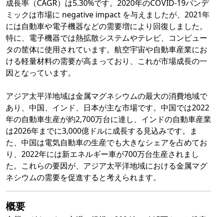
成長率（CAGR）は5.30%です。2020年のCOVID-19パンデ
ミックは市場に negative impact を与えましたが、2021年
には自動車や電子機器などの需要増により回復しました。
特に、電子機器では熱拡散システムやテレビ、コンピュー
タの筐体に使用されています。航空宇宙や自動車産業にお
ける軽量材料の需要が高まっており、これが市場成長の一
因となっています。
アジア太平洋地域は金属マグネシウムの最大の消費地域で
あり、中国、インド、日本が主な市場です。中国では2022
年の自動車生産が約2,700万台に達し、インドの自動車産業
は2026年までに3,000億ドルに成長する見込みです。ま
た、中国は電気自動車の生産でも大きなシェアを占めてお
り、2022年には新エネルギー車が700万台生産されまし
た。これらの要因が、アジア太平洋地域における金属マグ
ネシウムの需要を促進すると考えられます。
概要