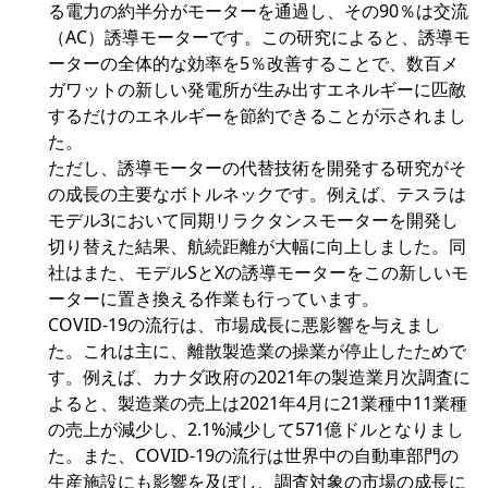
る電力の約半分がモーターを通過し、その90％は交流
（AC）誘導モーターです。この研究によると、誘導モ
ーターの全体的な効率を5％改善することで、数百メ
ガワットの新しい発電所が生み出すエネルギーに匹敵
するだけのエネルギーを節約できることが示されまし
た。
ただし、誘導モーターの代替技術を開発する研究がそ
の成長の主要なボトルネックです。例えば、テスラは
モデル3において同期リラクタンスモーターを開発し
切り替えた結果、航続距離が大幅に向上しました。同
社はまた、モデルSとXの誘導モーターをこの新しいモ
ーターに置き換える作業も行っています。
COVID-19の流行は、市場成長に悪影響を与えまし
た。これは主に、離散製造業の操業が停止したためで
す。例えば、カナダ政府の2021年の製造業月次調査に
よると、製造業の売上は2021年4月に21業種中11業種
の売上が減少し、2.1%減少して571億ドルとなりまし
た。また、COVID-19の流行は世界中の自動車部門の
生産施設にも影響を及ぼし、調査対象の市場の成長に