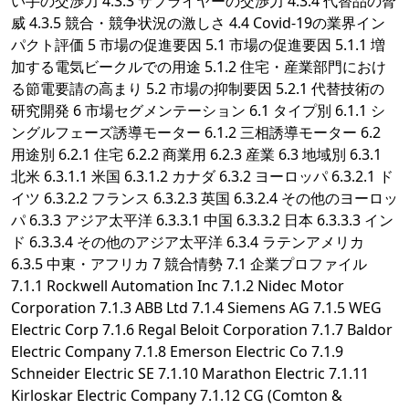
い手の交渉力 4.3.3 サプライヤーの交渉力 4.3.4 代替品の脅
威 4.3.5 競合・競争状況の激しさ 4.4 Covid-19の業界イン
パクト評価 5 市場の促進要因 5.1 市場の促進要因 5.1.1 増
加する電気ビークルでの用途 5.1.2 住宅・産業部門におけ
る節電要請の高まり 5.2 市場の抑制要因 5.2.1 代替技術の
研究開発 6 市場セグメンテーション 6.1 タイプ別 6.1.1 シ
ングルフェーズ誘導モーター 6.1.2 三相誘導モーター 6.2
用途別 6.2.1 住宅 6.2.2 商業用 6.2.3 産業 6.3 地域別 6.3.1
北米 6.3.1.1 米国 6.3.1.2 カナダ 6.3.2 ヨーロッパ 6.3.2.1 ド
イツ 6.3.2.2 フランス 6.3.2.3 英国 6.3.2.4 その他のヨーロッ
パ 6.3.3 アジア太平洋 6.3.3.1 中国 6.3.3.2 日本 6.3.3.3 イン
ド 6.3.3.4 その他のアジア太平洋 6.3.4 ラテンアメリカ
6.3.5 中東・アフリカ 7 競合情勢 7.1 企業プロファイル
7.1.1 Rockwell Automation Inc 7.1.2 Nidec Motor
Corporation 7.1.3 ABB Ltd 7.1.4 Siemens AG 7.1.5 WEG
Electric Corp 7.1.6 Regal Beloit Corporation 7.1.7 Baldor
Electric Company 7.1.8 Emerson Electric Co 7.1.9
Schneider Electric SE 7.1.10 Marathon Electric 7.1.11
Kirloskar Electric Company 7.1.12 CG (Comton &