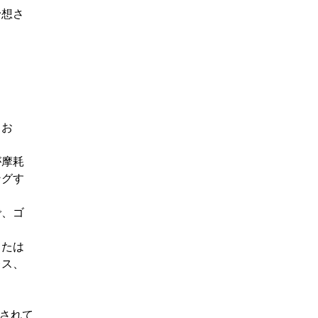
予想さ
てお
が摩耗
ングす
で、ゴ
または
レス、
想されて