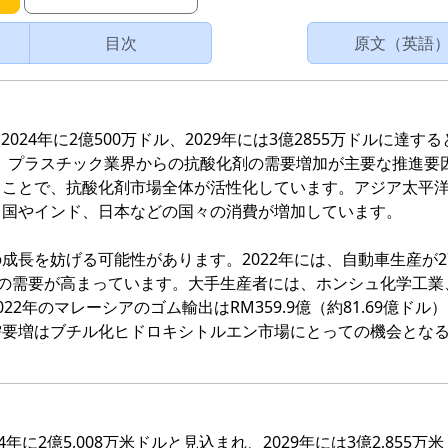
目次
原文（英語
24年に2億500万ドル、2029年には3億2855万ドルに達す
です。プラスチック業界からの抗酸化剤の需要増加が主要な推進要
ることで、抗酸化剤市場全体が活性化しています。アジア太平
中国やインド、日本などの国々の消費が増加しています。
長を妨げる可能性があります。2022年には、自動車生産が27
品への需要が高まっています。大手生産者には、ホンシュ化学工業
2年のマレーシアのゴム輸出はRM359.9億（約81.69億ドル
需要増はブチル化ヒドロキシトルエン市場にとっての機会とな
に2億5,008万米ドルと見込まれ、2029年には3億2,855万