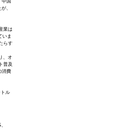
、中国
たが、
産業は
ていま
たらす
り、オ
ット普及
の消費
シトル
S、