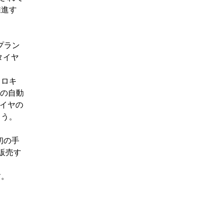
推進す
プラン
タイヤ
ドロキ
台の自動
タイヤの
ょう。
初の手
販売す
す。