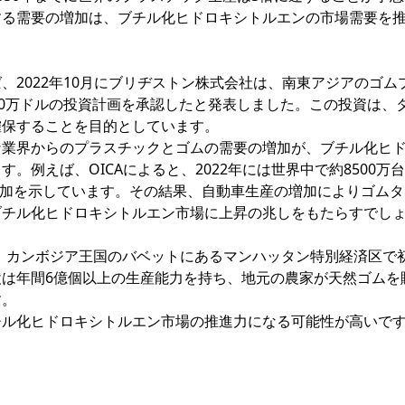
する需要の増加は、ブチル化ヒドロキシトルエンの市場需要を
、2022年10月にブリヂストン株式会社は、南東アジアのゴム
70万ドルの投資計画を承認したと発表しました。この投資は、
確保することを目的としています。
な業界からのプラスチックとゴムの需要の増加が、ブチル化ヒ
。例えば、OICAによると、2022年には世界中で約8500万
の増加を示しています。その結果、自動車生産の増加によりゴム
ブチル化ヒドロキシトルエン市場に上昇の兆しをもたらすでし
ブは、カンボジア王国のバベットにあるマンハッタン特別経済区で
は年間6億個以上の生産能力を持ち、地元の農家が天然ゴムを
す。
チル化ヒドロキシトルエン市場の推進力になる可能性が高いで