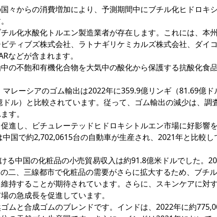
の国々からの消費増加により、予測期間中にブチル化ヒドロキ
す。
ブチル化水酸化トルエン製造業者が存在します。これには、本
ービティブズ株式会社、ラトナギリケミカルズ株式会社、ダイ
NARなどが含まれます。
油中の不飽和有機化合物を大気中の酸化から保護する抗酸化食
レーシアのゴム輸出は2022年に359.9億リンギ（81.69億
61.1億ドル）と比較されています。従って、ゴム輸出の減少は、調
れます。
を促進し、ビチュレーテッドヒドロキシトルエン市場に好影響
国で約2,702,0615台の自動車が生産され、2021年と比較し
ける中国の化粧品の小売貿易収入は約91.8億米ドルでした。20
中国の二、三線都市で化粧品の需要がさらに拡大するため、ブチ
を維持することが期待されています。さらに、スキンケアに対
市場の急成長を促進しています。
ムと合成ゴムのブレンドです。インドは、2022年に約775,0