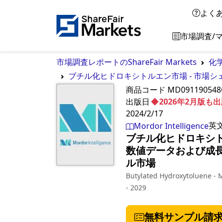
よく
市場調査/
市場調査レポートのShareFair Markets
化
ブチル化ヒドロキシトルエン市場 - 市場シ
商品コード
MD091190548
出版日
◆2026年2月版
2024/2/17
英
Mordor Intelligence
ブチル化ヒドロキシト
数値データおよび成長率
ル市場
Butylated Hydroxytoluene - M
- 2029
無料サンプル請