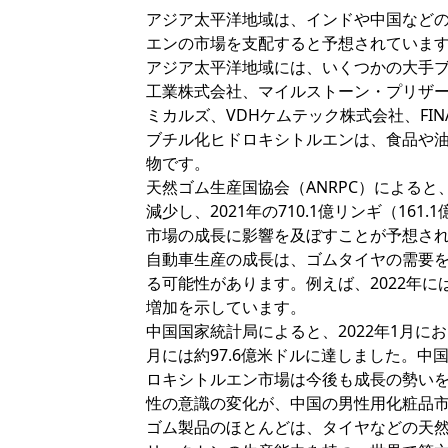
アジア太平洋地域は、インドや中国など
エンの市場を支配すると予想されていま
アジア太平洋地域には、いくつかの大手
工業株式会社、マイルストーン・プリザ
ミカルズ、VDHケムテック株式会社、FI
ブチル化ヒドロキシトルエンは、食品や
物です。
天然ゴム生産国協会（ANRPC）によると、マ
減少し、2021年の710.1億リンギ（1
市場の成長に影響を及ぼすことが予想さ
自動車生産の成長は、ゴムタイヤの需要
る可能性があります。例えば、2022年には中
増加を示しています。
中国国家統計局によると、2022年1月にお
月には約97.6億米ドルに達しました。
ロキシトルエン市場は今後も成長の勢い
性の意識の変化が、中国の男性用化粧品
ゴム製品のほとんどは、タイヤなどの天然ゴ