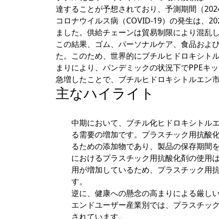
達することが予想されており、予測期間（2024-
コロナウイルス病（COVID-19）の発生は
ました。供給チェーンは貿易制限により混乱
この結果、ゴム、パーソナルケア、食品およ
た。このため、世界的にブチルヒドロキシト
まりにより、パンデミックの状況下でPPEキ
急増したことで、ブチルヒドロキシトルエン
主なハイライト
中期において、ブチル化ヒドロキシトル
る需要の増加です。プラスチック用抗酸
るための添加物であり、製品の保存期間
におけるプラスチック用抗酸化剤の使用
用が増加しているため、プラスチック用
す。
逆に、健康への懸念の高まりによる厳し
エンドユーザー産業別では、プラスチッ
されています。