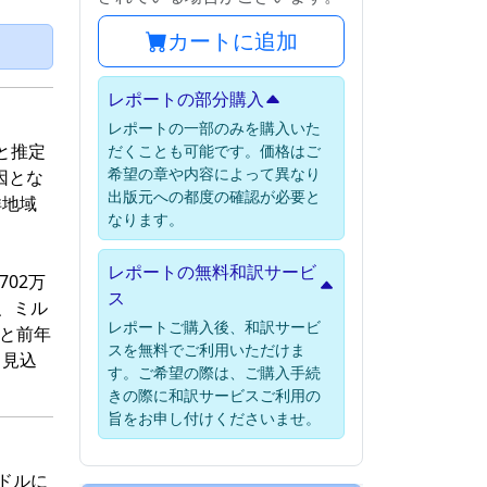
カートに追加
）
レポートの部分購入
レポートの一部のみを購入いた
ると推定
だくことも可能です。価格はご
希望の章や内容によって異なり
因とな
出版元への都度の確認が必要と
洋地域
なります。
レポートの無料和訳サービ
02万
ス
、ミル
レポートご購入後、和訳サービ
）と前年
スを無料でご利用いただけま
る見込
す。ご希望の際は、ご購入手続
きの際に和訳サービスご利用の
旨をお申し付けくださいませ。
米ドルに