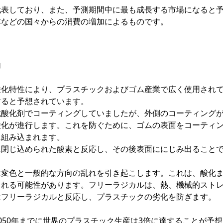
代表しており、また、予測期間中に最も成長する市場になると
本などの国々からの消費の増加によるものです。
加
酸化特性により、プラスチックおよびゴム産業で広く使用され
すると予想されています。
抗酸化剤でコーティングしていましたが、外側のコーティング
酸化が進行します。これを防ぐために、ゴムの表面をコーティ
に組み込まれます。
に閉じ込められた酸素と反応し、その後表面ににじみ出ること
は変色と一般的な方向の乱れを引き起こします。これは、酸化
される可能性があります。フリーラジカルは、熱、機械的スト
はフリーラジカルと反応し、プラスチックの劣化を防ぎます。
050年までに世界のプラスチック生産は3倍に達することが予