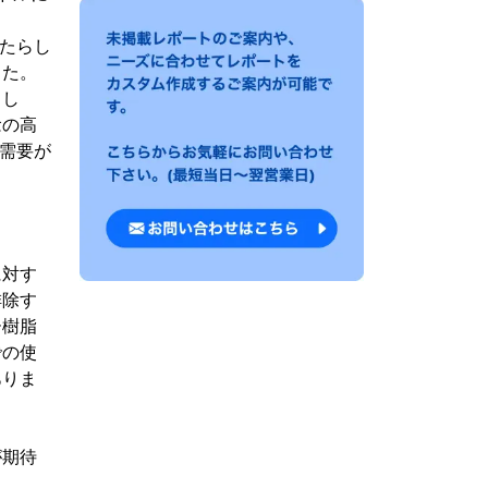
もたらし
した。
まし
念の高
の需要が
に対す
排除す
ー樹脂
での使
ありま
が期待