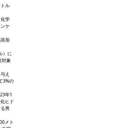
シトル
州化学
コンケ
品添加
ドル）に
査対象
を与え
て3%の
23年1
ル化ヒド
する男
00メト