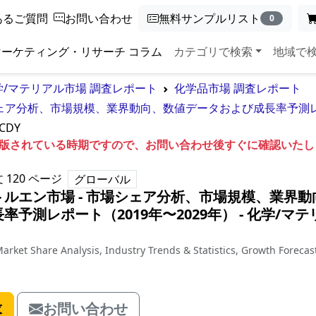
あるご質問
お問い合わせ
無料サンプルリスト
0
マーケティング・リサーチ コラム
カテゴリで検索
地域で
学/マテリアル市場 調査レポート
化学品市場 調査レポート
ェア分析、市場規模、業界動向、数値データおよび成長率予測レポ
CDY
も出版されている時期ですので、お問い合わせ後すぐに確認いた
文
120
ページ
グローバル
ルエン市場 - 市場シェア分析、市場規模、業界動
予測レポート（2019年〜2029年）
‐
化学/マテ
arket Share Analysis, Industry Trends & Statistics, Growth Forecas
求
お問い合わせ