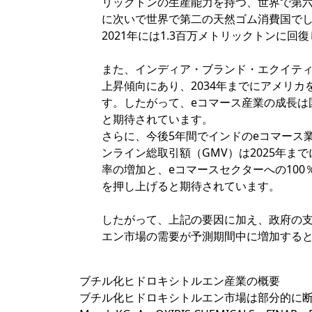
リックトンの生産能力を持つ、世界で第六
に次いで世界で第二の天然ゴム消費国でし
2021年には1.3百万メトリックトンに回
また、インディア・ブランド・エクイティ
上昇傾向にあり、2034年までにアメリ
す。したがって、eコマース産業の成長は
と期待されています。
さらに、今後5年間でインドのeコマース業
ンライン総取引額（GMV）は2025年まで
率の増加と、eコマースセクターへの10
を押し上げると期待されています。
したがって、上記の要因に加え、政府の
エン市場の需要が予測期間中に増加する
ブチル化ヒドロキシトルエン産業の概要
ブチル化ヒドロキシトルエン市場は部分的に断片