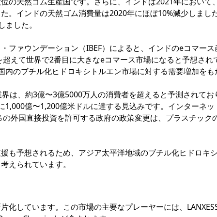
位の天然ゴム生産国です。さらに、インドは2021年において
た。インドの天然ゴム消費量は2020年にほぼ10%減少しまし
復しました。
・ファウンデーション（IBEF）によると、インドのeコマース
カを超えて世界で2番目に大きなeコマース市場になると予想され
国内のブチル化ヒドロキシトルエン市場に対する需要増加をも
界は、約3億〜3億5000万人の消費者を超えると予測されてお
に1,000億〜1,200億米ドルに達する見込みです。インターネ
0％の外国直接投資を許可する政府の政策変更は、プラスチック
支援も予想されるため、アジア太平洋地域のブチル化ヒドロキ
と考えられています。
化しています。この市場の主要なプレーヤーには、LANXES