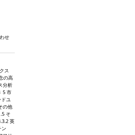
わせ
ミクス
懸念の高
ース分析
 5 市
ンドユ
 その他
.5 そ
.3.2 英
ンチン