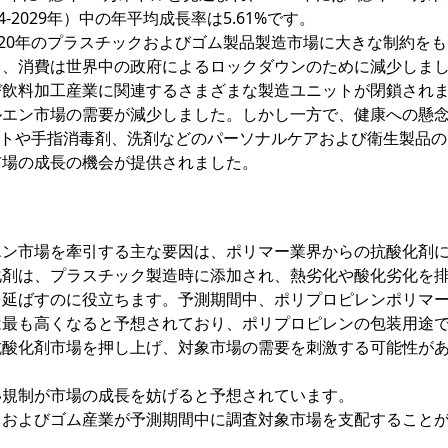
2029年）中の年平均成長率は5.61%です。
、2020年のプラスチックおよびゴム製品製造市場に大きな制約を
し、消費は世界中の政府によるロックダウンのために減少しま
び飲料加工産業に関連するさまざまな製造ユニットが閉鎖され
ルエン市場の需要が減少しました。しかし一方で、健康への懸
ットや手指消毒剤、洗剤などのパーソナルケアおよび衛生製品
市場の成長の機会が提供されました。
エン市場を牽引する主な要因は、ポリマー業界からの抗酸化剤
化剤は、プラスチック製造時に添加され、熱劣化や酸化劣化を
を延ばすのに役立ちます。予測期間中、ポリプロピレンポリマ
は最も高くなると予想されており、ポリプロピレンの包装用途
抗酸化剤市場を押し上げ、対象市場の需要を刺激する可能性が
い規制が市場の成長を妨げると予想されています。
クおよびゴム産業が予測期間中に調査対象市場を支配すること