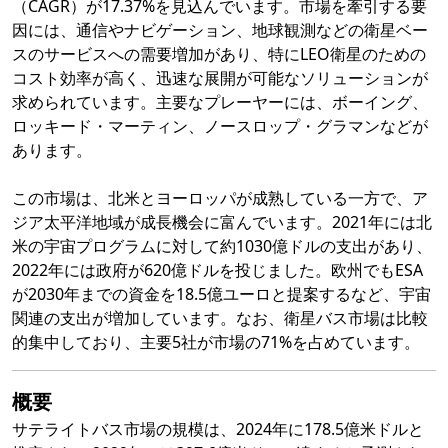
（CAGR）が17.37%を見込んでいます。市場を牽引する要
因には、通信やナビゲーション、地球観測などの衛星ベー
スのサービスへの需要増加があり、特にLEO衛星のための
コスト効率が高く、迅速な展開が可能なソリューションが
求められています。主要なプレーヤーには、ボーイング、
ロッキード・マーティン、ノースロップ・グラマンなどが
あります。
この市場は、北米とヨーロッパが成熟している一方で、ア
ジア太平洋地域が成長機会に富んでいます。2021年には北
米の宇宙プログラムに対して約1030億ドルの支出があり、
2022年には政府が620億ドルを投じました。欧州でもESA
が2030年までの資金を18.5億ユーロと提案するなど、宇宙
関連の支出が増加しています。なお、衛星バス市場は比較
的集中しており、主要5社が市場の71%を占めています。
概要
サテライトバス市場の規模は、2024年に178.5億米ドルと