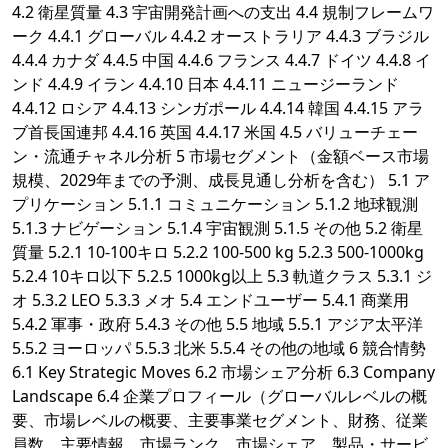
4.2 衛星質量 4.3 宇宙開発計画への支出 4.4 規制フレームワ
ーク 4.4.1 グローバル 4.4.2 オーストラリア 4.4.3 ブラジル
4.4.4 カナダ 4.4.5 中国 4.4.6 フランス 4.4.7 ドイツ 4.4.8 イ
ンド 4.4.9 イラン 4.4.10 日本 4.4.11 ニュージーランド
4.4.12 ロシア 4.4.13 シンガポール 4.4.14 韓国 4.4.15 アラ
ブ首長国連邦 4.4.16 英国 4.4.17 米国 4.5 バリューチェー
ン・流通チャネル分析 5 市場セグメント（金額ベース市場
規模、2029年までの予測、成長見通し分析を含む） 5.1 ア
プリケーション 5.1.1 コミュニケーション 5.1.2 地球観測
5.1.3 ナビゲーション 5.1.4 宇宙観測 5.1.5 その他 5.2 衛星
質量 5.2.1 10-100キロ 5.2.2 100-500 kg 5.2.3 500-1000kg
5.2.4 10キロ以下 5.2.5 1000kg以上 5.3 軌道クラス 5.3.1 ジ
オ 5.3.2 LEO 5.3.3 メオ 5.4 エンドユーザー 5.4.1 商業用
5.4.2 軍事・政府 5.4.3 その他 5.5 地域 5.5.1 アジア太平洋
5.5.2 ヨーロッパ 5.5.3 北米 5.5.4 その他の地域 6 競合情勢
6.1 Key Strategic Moves 6.2 市場シェア分析 6.3 Company
Landscape 6.4 企業プロフィール（グローバルレベルの概
要、市場レベルの概要、主要事業セグメント、財務、従業
員数、主要情報、市場ランク、市場シェア、製品・サービ