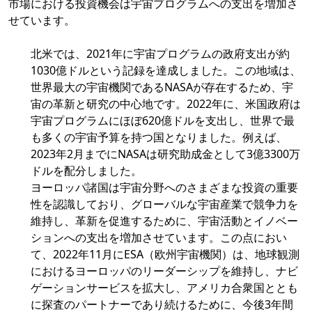
市場における投資機会は宇宙プログラムへの支出を増加さ
せています。
北米では、2021年に宇宙プログラムの政府支出が約
1030億ドルという記録を達成しました。この地域は、
世界最大の宇宙機関であるNASAが存在するため、宇
宙の革新と研究の中心地です。2022年に、米国政府は
宇宙プログラムにほぼ620億ドルを支出し、世界で最
も多くの宇宙予算を持つ国となりました。例えば、
2023年2月までにNASAは研究助成金として3億3300万
ドルを配分しました。
ヨーロッパ諸国は宇宙分野へのさまざまな投資の重要
性を認識しており、グローバルな宇宙産業で競争力を
維持し、革新を促進するために、宇宙活動とイノベー
ションへの支出を増加させています。この点におい
て、2022年11月にESA（欧州宇宙機関）は、地球観測
におけるヨーロッパのリーダーシップを維持し、ナビ
ゲーションサービスを拡大し、アメリカ合衆国ととも
に探査のパートナーであり続けるために、今後3年間