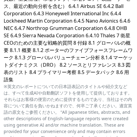
ス、最近の動向分析を含む） 6.4.1 Airbus SE 6.4.2 Ball
Corporation 6.4.3 Honeywell International Inc 6.4.4
Lockheed Martin Corporation 6.4.5 Nano Avionics 6.4.6
NEC 6.4.7 Northrop Grumman Corporation 6.4.8 OHB
SE 6.4.9 Sierra Nevada Corporation 6.4.10 Thales 7 衛星
CEOのための主要な戦略的質問 8 付録 8.1 グローバルの概
要 8.1.1 概要 8.1.2 ポーターのファイブフォースフレームワ
ーク 8.1.3 グローバルバリューチェーン分析 8.1.4 マーケッ
トダイナミクス（DRO） 8.2 ソースとリファレンス 8.3 図
表のリスト 8.4 プライマリー考察 8.5 データパック 8.6 用
語集
※英文のレポートについての日本語表記のタイトルや紹介文など
は、すべて生成AIや自動翻訳ソフトを使用して提供しております。
それらはお客様の便宜のために提供するものであり、当社はその内
容について責任を負いかねますので、何卒ご了承ください。適宜英
語の原文をご参照ください。 “All Japanese titles, abstracts, and
other descriptions of English-language reports were created
using generative AI and/or machine translation. These are
provided for your convenience only and may contain errors