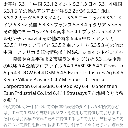
太平洋 5.3.1.1 中国 5.3.1.2 インド 5.3.1.3 日本 5.3.1.4 韓国
5.3.1.5 その他のアジア太平洋 5.3.2 北米 5.3.2.1 米国
5.3.2.2 カナダ 5.3.2.3 メキシコ 5.3.3 ヨーロッパ 5.3.3.1 ド
イツ 5.3.3.2 英国 5.3.3.3 フランス 5.3.3.4 イタリア 5.3.3.5
その他のヨーロッパ 5.3.4 南米 5.3.4.1 ブラジル 5.3.4.2 ア
ルゼンチン 5.3.4.3 その他の南米 5.3.5 中東・アフリカ
5.3.5.1 サウジアラビア 5.3.5.2 南アフリカ 5.3.5.3 その他の
中東・アフリカ 6 競合情勢 6.1 M&A、ジョイントベンチャ
ー、協業や合意事項 6.2 市場ランキング分析 6.3 主要企業
の戦略 6.4 企業プロファイル 6.4.1 BASF SE 6.4.2 Covestro
Ag 6.4.3 DOW 6.4.4 DSM 6.4.5 Evonik Industries Ag 6.4.6
Keene Village Plastics 6.4.7 Mitsubishi Chemical
Corporation 6.4.8 SABIC 6.4.9 Solvay 6.4.10 Shenzhen
Esun Industrial Co. Ltd 6.4.11 Stratasys 7 市場機会と今後
の動向
※英文のレポートについての日本語表記のタイトルや紹介文など
は、すべて生成AIや自動翻訳ソフトを使用して提供しております。
それらはお客様の便宜のために提供するものであり、当社はその内
容について責任を負いかねますので、何卒ご了承ください。適宜英