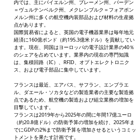
内では、主にバイエルン州、ブレーメン州、バーデン
＝ヴュルテンベルク州、メクレンブルク＝フォアポン
メルン州に多くの航空機内装部品および材料の生産拠
点があります。
国際貿易省によると、英国の電子機器業界は毎年地元
経済に160億ポンド（約195.3億米ドル）を貢献してい
ます。現在、同国はヨーロッパの電子設計業界の40％
のシェアを占めています。業界内の現在の専門知識
は、集積回路（IC）、RFID、オプトエレクトロニク
ス、および電子部品に集中しています。
フランスは最近、エアバス、サフラン、エンブラエ
ル、ダエール・ソカタなどの製造業者の主要な製造拠
点であるため、航空機の製造および組立業務の増加を
目撃しています。
フランスは2019年から2025年の間に年間17億ユーロ
（約20.8億ドル）の防衛予算の増加を続け、2025年ま
でにGDPの2%まで防衛予算を増加させるというコミッ
トメントを果たす計画です。