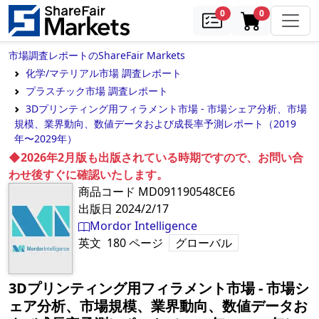
samples
in cart
0
0
市場調査レポートのShareFair Markets
化学/マテリアル市場 調査レポート
プラスチック市場 調査レポート
3Dプリンティング用フィラメント市場 - 市場シェア分析、市場
規模、業界動向、数値データおよび成長率予測レポート（2019
年〜2029年）
◆2026年2月版も出版されている時期ですので、お問い合
わせ後すぐに確認いたします。
商品コード
MD091190548CE6
出版日
2024/2/17
Mordor Intelligence
英文
180
ページ
グローバル
3Dプリンティング用フィラメント市場 - 市場シ
ェア分析、市場規模、業界動向、数値データお