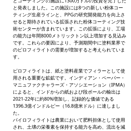
とコーティングの施設に1300万ドルの投資を完了した
と発表しました。この施設には8つの新しい粉体コー
ティング生産ラインと、PPGの研究開発能力を向上さ
せると期待されている拡張された粉体コーティング技
術センターが含まれています。この拡張により、工場
の能力は年間8000メトリックトン以上増加する見込み
です。これらの要因により、予測期間中に塗料業界で
のピロフィライトの需要が増加すると考えられていま
す。
ピロフィライトは、紙と塗料産業でフィラーとして使
用される重要な鉱鉱です。インディアン・ペーパー・
マニュファクチャラーズ・アソシエーション（IPMA）
によると、インドからの紙および段ボールの輸出は
2021-22年に約80%増加し、記録的な価値である
1396.3億インドルピー（16.8億米ドル）に達しまし
た。
パイロフィライトは農業において肥料担体として使用
され、土壌の栄養素を保持する能力を高め、流出を減