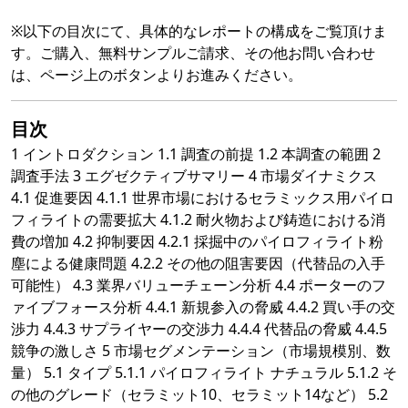
※以下の目次にて、具体的なレポートの構成をご覧頂けま
す。ご購入、無料サンプルご請求、その他お問い合わせ
は、ページ上のボタンよりお進みください。
目次
1 イントロダクション 1.1 調査の前提 1.2 本調査の範囲 2
調査手法 3 エグゼクティブサマリー 4 市場ダイナミクス
4.1 促進要因 4.1.1 世界市場におけるセラミックス用パイロ
フィライトの需要拡大 4.1.2 耐火物および鋳造における消
費の増加 4.2 抑制要因 4.2.1 採掘中のパイロフィライト粉
塵による健康問題 4.2.2 その他の阻害要因（代替品の入手
可能性） 4.3 業界バリューチェーン分析 4.4 ポーターのフ
ァイブフォース分析 4.4.1 新規参入の脅威 4.4.2 買い手の交
渉力 4.4.3 サプライヤーの交渉力 4.4.4 代替品の脅威 4.4.5
競争の激しさ 5 市場セグメンテーション（市場規模別、数
量） 5.1 タイプ 5.1.1 パイロフィライト ナチュラル 5.1.2 そ
の他のグレード（セラミット10、セラミット14など） 5.2