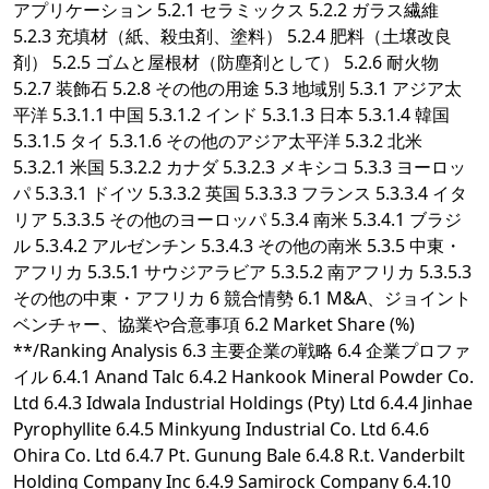
アプリケーション 5.2.1 セラミックス 5.2.2 ガラス繊維
5.2.3 充填材（紙、殺虫剤、塗料） 5.2.4 肥料（土壌改良
剤） 5.2.5 ゴムと屋根材（防塵剤として） 5.2.6 耐火物
5.2.7 装飾石 5.2.8 その他の用途 5.3 地域別 5.3.1 アジア太
平洋 5.3.1.1 中国 5.3.1.2 インド 5.3.1.3 日本 5.3.1.4 韓国
5.3.1.5 タイ 5.3.1.6 その他のアジア太平洋 5.3.2 北米
5.3.2.1 米国 5.3.2.2 カナダ 5.3.2.3 メキシコ 5.3.3 ヨーロッ
パ 5.3.3.1 ドイツ 5.3.3.2 英国 5.3.3.3 フランス 5.3.3.4 イタ
リア 5.3.3.5 その他のヨーロッパ 5.3.4 南米 5.3.4.1 ブラジ
ル 5.3.4.2 アルゼンチン 5.3.4.3 その他の南米 5.3.5 中東・
アフリカ 5.3.5.1 サウジアラビア 5.3.5.2 南アフリカ 5.3.5.3
その他の中東・アフリカ 6 競合情勢 6.1 M&A、ジョイント
ベンチャー、協業や合意事項 6.2 Market Share (%)
**/Ranking Analysis 6.3 主要企業の戦略 6.4 企業プロファ
イル 6.4.1 Anand Talc 6.4.2 Hankook Mineral Powder Co.
Ltd 6.4.3 Idwala Industrial Holdings (Pty) Ltd 6.4.4 Jinhae
Pyrophyllite 6.4.5 Minkyung Industrial Co. Ltd 6.4.6
Ohira Co. Ltd 6.4.7 Pt. Gunung Bale 6.4.8 R.t. Vanderbilt
Holding Company Inc 6.4.9 Samirock Company 6.4.10