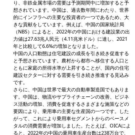
り、非鉄金属市場の需要は予測期間中に増加すると予
想されています。中国は、過去数年間にわたり、世界
的にインフラへの主要な投資者の一つであるため、大
きな貢献をしています。例えば、中国の国家統計局
（NBS）によると、2022年の中国における建設業の出
力値は27.63兆人民元（4.11兆米ドル）に達し、2021
年と比較して6.6%の増加となりました。
中国の人口動態は住宅建設の成長を引き続き促進する
と予想されています。農村から都市へ移住する人口と
ともに家庭の所得水準が上昇することが、国内の住宅
建設セクターに対する需要を引き続き推進する見込み
です。
さらに、中国は世界で最大の自動車製造国でもありま
す。中国は、物流やサプライチェーンの改善、ビジネ
ス活動の増加、消費を促進するさまざまな施策などの
要因により、乗用車の主要な生産国の一つです。した
がって、これにより乗用車セグメントからのベースメ
タルの消費需要が増加しました。たとえば、OICAによ
ると、2022年の中国の乗用車生産台数は238万台で、