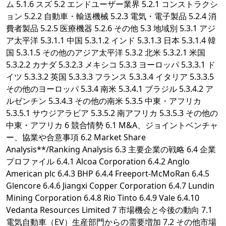
ム 5.1.6 スズ 5.2 エンドユーザー業界 5.2.1 コンストラクシ
ョン 5.2.2 自動車・輸送機械 5.2.3 電気・電子製品 5.2.4 消
費者製品 5.2.5 医療機器 5.2.6 その他 5.3 地域別 5.3.1 アジ
ア太平洋 5.3.1.1 中国 5.3.1.2 インド 5.3.1.3 日本 5.3.1.4 韓
国 5.3.1.5 その他のアジア太平洋 5.3.2 北米 5.3.2.1 米国
5.3.2.2 カナダ 5.3.2.3 メキシコ 5.3.3 ヨーロッパ 5.3.3.1 ド
イツ 5.3.3.2 英国 5.3.3.3 フランス 5.3.3.4 イタリア 5.3.3.5
その他のヨーロッパ 5.3.4 南米 5.3.4.1 ブラジル 5.3.4.2 ア
ルゼンチン 5.3.4.3 その他の南米 5.3.5 中東・アフリカ
5.3.5.1 サウジアラビア 5.3.5.2 南アフリカ 5.3.5.3 その他の
中東・アフリカ 6 競合情勢 6.1 M&A、ジョイントベンチャ
ー、協業や合意事項 6.2 Market Share
Analysis**/Ranking Analysis 6.3 主要企業の戦略 6.4 企業
プロファイル 6.4.1 Alcoa Corporation 6.4.2 Anglo
American plc 6.4.3 BHP 6.4.4 Freeport-McMoRan 6.4.5
Glencore 6.4.6 Jiangxi Copper Corporation 6.4.7 Lundin
Mining Corporation 6.4.8 Rio Tinto 6.4.9 Vale 6.4.10
Vedanta Resources Limited 7 市場機会と今後の動向 7.1
電気自動車（EV）生産部門からの需要増加 7.2 その他市場