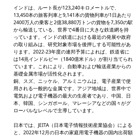
インドは、ルート長が123,240キロメートルで、
13,450本の旅客列車と9,141本の貨物列車が1日あたり
2400万人の乗客と2億38,880万トンの貨物を7,350の駅
から輸送している、世界で4番目に大きな鉄道網を持
っています。インドの鉄道における最近の発展や政府
の取り組みは、研究対象市場を後押しする可能性があ
ります。2022-23年度の連邦予算によれば、鉄道省に
は14兆インドルピー（1840億米ドル）が割り当てられ
ています。これにより、自動車および輸送産業からの
基礎金属市場が活性化されます。
銅、スズ、ニッケル、アルミニウムは、電子産業で使
用される一般的な金属です。アジア地域は、世界中で
電気および電子機器の最大の生産者であり、中国、日
本、韓国、シンガポール、マレーシアなどの国々がグ
ローバルなレベルで主導しています。
日本では、JEITA（日本電子情報技術産業協会）による
と、2022年12月の日本の家庭用電子機器の国内出荷額