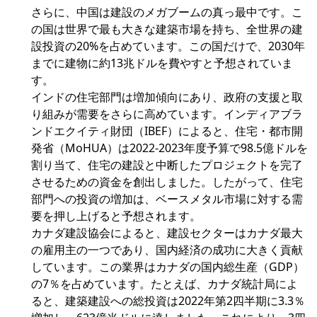
さらに、中国は建設のメガブームの真っ最中です。こ
の国は世界で最も大きな建築市場を持ち、全世界の建
設投資の20%を占めています。この国だけで、2030年
までに建物に約13兆ドルを費やすと予想されていま
す。
インドの住宅部門は増加傾向にあり、政府の支援と取
り組みが需要をさらに高めています。インディアブラ
ンドエクイティ財団（IBEF）によると、住宅・都市開
発省（MoHUA）は2022-2023年度予算で98.5億ドルを
割り当て、住宅の建設と中断したプロジェクトを完了
させるための資金を創出しました。したがって、住宅
部門への投資の増加は、ベースメタル市場に対する需
要を押し上げると予想されます。
カナダ建設協会によると、建設セクターはカナダ最大
の雇用主の一つであり、国内経済の成功に大きく貢献
しています。この業界はカナダの国内総生産（GDP）
の7％を占めています。たとえば、カナダ統計局によ
ると、建築建設への総投資は2022年第2四半期に3.3％