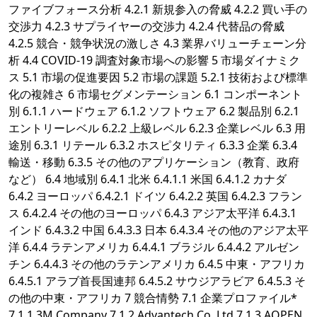
ファイブフォース分析 4.2.1 新規参入の脅威 4.2.2 買い手の
交渉力 4.2.3 サプライヤーの交渉力 4.2.4 代替品の脅威
4.2.5 競合・競争状況の激しさ 4.3 業界バリューチェーン分
析 4.4 COVID-19 調査対象市場への影響 5 市場ダイナミク
ス 5.1 市場の促進要因 5.2 市場の課題 5.2.1 技術および標準
化の複雑さ 6 市場セグメンテーション 6.1 コンポーネント
別 6.1.1 ハードウェア 6.1.2 ソフトウェア 6.2 製品別 6.2.1
エントリーレベル 6.2.2 上級レベル 6.2.3 企業レベル 6.3 用
途別 6.3.1 リテール 6.3.2 ホスピタリティ 6.3.3 企業 6.3.4
輸送・移動 6.3.5 その他のアプリケーション（教育、政府
など） 6.4 地域別 6.4.1 北米 6.4.1.1 米国 6.4.1.2 カナダ
6.4.2 ヨーロッパ 6.4.2.1 ドイツ 6.4.2.2 英国 6.4.2.3 フラン
ス 6.4.2.4 その他のヨーロッパ 6.4.3 アジア太平洋 6.4.3.1
インド 6.4.3.2 中国 6.4.3.3 日本 6.4.3.4 その他のアジア太平
洋 6.4.4 ラテンアメリカ 6.4.4.1 ブラジル 6.4.4.2 アルゼン
チン 6.4.4.3 その他のラテンアメリカ 6.4.5 中東・アフリカ
6.4.5.1 アラブ首長国連邦 6.4.5.2 サウジアラビア 6.4.5.3 そ
の他の中東・アフリカ 7 競合情勢 7.1 企業プロファイル*
7.1.1 3M Company 7.1.2 Advantech Co. Ltd 7.1.3 AOPEN