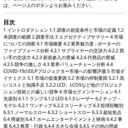
は、ページ上のボタンよりお進みください。
目次
1 イントロダクション 1.1 調査の前提条件と市場の定義 1.2
本調査の範囲 2 調査手法 3 エグゼクティブサマリー 4 市場
についての洞察 4.1 市場概要 4.2 業界魅力度 - ポーターの
ファイブフォース分析 4.2.1 サプライヤーの交渉力 4.2.2 買
い手の交渉力 4.2.3 新規参入の脅威 4.2.4 代替品の脅威
4.2.5 競争の激しさ 4.3 業界バリューチェーン分析 4.4
COVID-19のDLPプロジェクター市場への影響評価 5 市場ダ
イナミクス 5.1 市場の促進要因 5.2 市場の抑制要因 5.2.1 高
いコストと知識不足 5.2.2 LCD、LCOSなど他のプロジェク
ション技術との厳しい競争 6 市場セグメンテーション 6.1
光源別 6.1.1 ランプ 6.1.2 LED 6.1.3 レーザー 6.2 チップ・
モデル 6.2.1 ワンチップ 6.2.2 スリーチップ 6.3 投球距離別
6.3.1 ノーマルスロー 6.3.2 ショートスロー 6.3.3 超短焦点
6.4 用途別 6.4.1 ホームエンターテイメントと映画 6.4.2 事
業 6.4.3 教育・行政 6.4.4 大きな会場 6.4.5 その他の用途