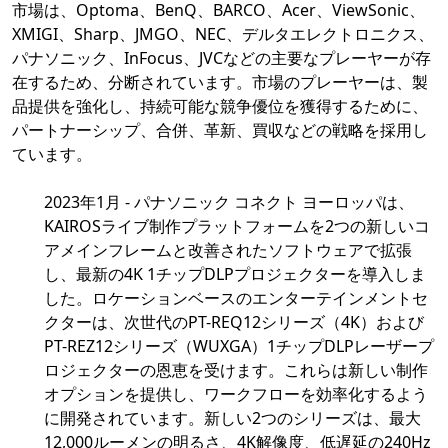
市場は、Optoma、BenQ、BARCO、Acer、ViewSonic、
XMIGI、Sharp、JMGO、NEC、デルタエレクトロニクス、
パナソニック、InFocus、JVCなどの主要なプレーヤーが存
在するため、分断されています。市場のプレーヤーは、製
品提供を強化し、持続可能な競争優位を獲得するために、
パートナーシップ、合併、革新、買収などの戦略を採用し
ています。
2023年1月 - パナソニック コネクト ヨーロッパは、
KAIROSライブ制作プラットフォームを2つの新しいコ
アメインフレームと改善されたソフトウェアで拡張
し、最新の4K 1チップDLPプロジェクターを導入しま
した。ロケーションベースのエンターテインメントセ
クターは、次世代のPT-REQ12シリーズ（4K）および
PT-REZ12シリーズ（WUXGA）1チップDLPレーザープ
ロジェクターの恩恵を受けます。これらは新しい制作
オプションを提供し、ワークフローを効率化するよう
に開発されています。新しい2つのシリーズは、最大
12,000ルーメンの明るさ、4K解像度、低遅延の240Hz