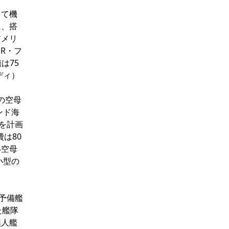
して機
に、搭
アメリ
R・フ
は75
ディ）
の空母
ンド海
得を計画
は80
い空母
小型の
予備艦
た艦隊
無人艦