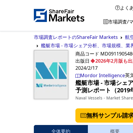
よく
市場調査/
市場調査レポートのShareFair Markets
航
艦艇市場 - 市場シェア分析、市場規模、業
商品コード
MD091190548
出版日
◆2026年2月版
2024/2/17
英
Mordor Intelligence
艦艇市場 - 市場シ
予測レポート（2019
Naval Vessels - Market Share
無料サンプル請
全体要約
概要