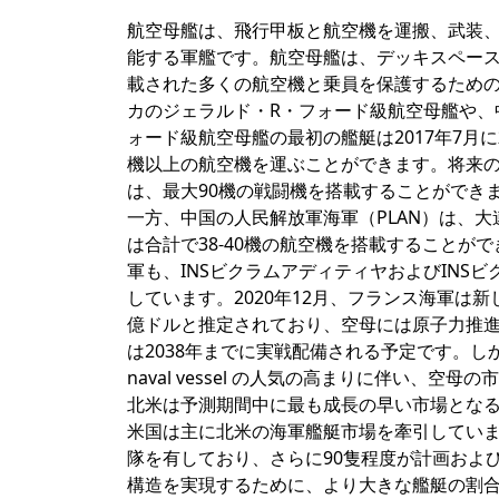
航空母艦は、飛行甲板と航空機を運搬、武装
能する軍艦です。航空母艦は、デッキスペー
載された多くの航空機と乗員を保護するため
カのジェラルド・R・フォード級航空母艦や、
ォード級航空母艦の最初の艦艇は2017年7月
機以上の航空機を運ぶことができます。将来の
は、最大90機の戦闘機を搭載することができ
一方、中国の人民解放軍海軍（PLAN）は、
は合計で38-40機の航空機を搭載することがで
軍も、INSビクラムアディティヤおよびINSビ
しています。2020年12月、フランス海軍は
億ドルと推定されており、空母には原子力推
は2038年までに実戦配備される予定です。
naval vessel の人気の高まりに伴い
北米は予測期間中に最も成長の早い市場とな
米国は主に北米の海軍艦艇市場を牽引していま
隊を有しており、さらに90隻程度が計画およ
構造を実現するために、より大きな艦艇の割