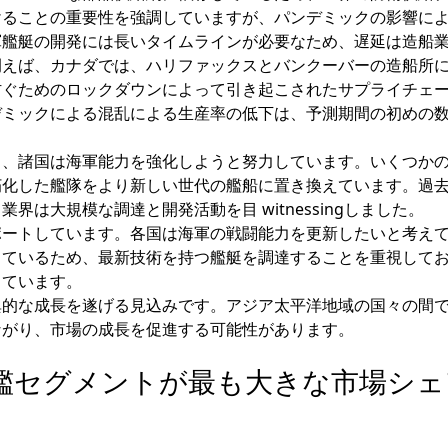
けることの重要性を強調していますが、パンデミックの影響に
軍艦艇の開発には長いタイムラインが必要なため、遅延は造船
例えば、カナダでは、ハリファックスとバンクーバーの造船所
防ぐためのロックダウンによって引き起こされたサプライチェ
デミックによる混乱による生産率の低下は、予測期間の初めの
中、諸国は海軍能力を強化しようと努力しています。いくつか
化した艦隊をより新しい世代の艦船に置き換えています。過去
は大規模な調達と開発活動を目 witnessingしました。
ポートしています。各国は海軍の戦闘能力を更新したいと考え
しているため、最新技術を持つ艦艇を調達することを重視して
しています。
異的な成長を遂げる見込みです。アジア太平洋地域の国々の間
ながり、市場の成長を促進する可能性があります。
母艦セグメントが最も大きな市場シェ