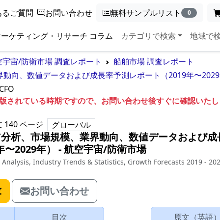
あるご質問
お問い合わせ
無料サンプルリスト
0
マーケティング・リサーチ コラム
カテゴリで検索
地域で
空宇宙/防衛市場 調査レポート
船舶市場 調査レポート
界動向、数値データおよび成長率予測レポート（2019年〜202
CFO
も出版されている時期ですので、お問い合わせ後すぐに確認いた
文
140
ページ
グローバル
ェア分析、市場規模、業界動向、数値データおよび成
年〜2029年）
‐
航空宇宙/防衛市場
 Analysis, Industry Trends & Statistics, Growth Forecasts 2019 - 20
求
お問い合わせ
目次
原文（英語