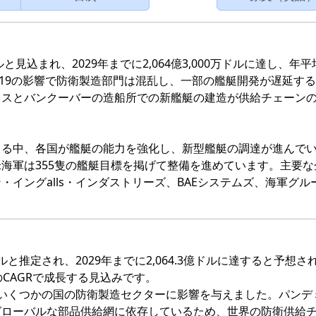
ドルと見込まれ、2029年までに2,064億3,000万ドルに達し、年
ID-19の影響で防衛製造部門は混乱し、一部の艦艇開発が遅延す
クスとバンクーバーの造船所での新艦艇の建造が供給チェーン
まる中、各国が艦艇の能力を強化し、新型艦艇の調達が進んで
海軍は355隻の艦艇目標を掲げて整備を進めています。主要な
イングalls・インダストリーズ、BAEシステムズ、海軍グル
ドルと推定され、2029年までに2,064.3億ドルに達すると予想さ
1%のCAGRで成長する見込みです。
は、いくつかの国の防衛製造セクターに影響を与えました。パンデ
グローバルな部品供給網に依存しているため、世界の防衛供給