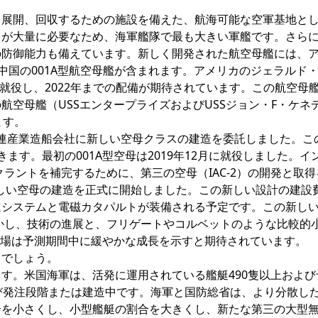
、展開、回収するための施設を備えた、航海可能な空軍基地と
スが大量に必要なため、海軍艦隊で最も大きい軍艦です。さら
の防御能力も備えています。新しく開発された航空母艦には、
中国の001A型航空母艦が含まれます。アメリカのジェラルド・
に就役し、2022年までの配備が期待されています。この航空母艦
航空母艦（USSエンタープライズおよびUSSジョン・F・ケネ
ます。
大連産業造船会社に新しい空母クラスの建造を委託しました。こ
きます。最初の001A型空母は2019年12月に就役しました。イ
クラントを補完するために、第三の空母（IAC-2）の開発と取
新しい空母の建造を正式に開始しました。この新しい設計の建設費
進システムと電磁カタパルトが装備される予定です。この新し
しかし、技術の進展と、フリゲートやコルベットのような比較的
、空母の市場は予測期間中に緩やかな成長を示すと期待されています。
るでしょう。
す。米国海軍は、活発に運用されている艦艇490隻以上および
び発注段階または建造中です。海軍と国防総省は、より分散し
合を小さくし、小型艦艇の割合を大きくし、新たな第三の大型