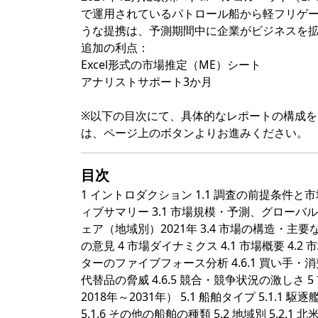
で運用されているパトロール船から軽フリゲ
うな提携は、予測期間中に企業がビジネスを
追加の利点：
Excel形式の市場推定（ME）シート
アナリストサポート3か月
※以下の目次にて、具体的なレポートの構成
は、ページ上のボタンよりお進みください。
目次
1 イントロダクション 1.1 調査の前提条件と市場
ィブサマリー 3.1 市場規模・予測、グローバル、2
ェア（地域別）2021年 3.4 市場の構造・主要
の意見 4 市場ダイナミクス 4.1 市場概要 4.2 市
ターのファイブフォース分析 4.6.1 買い手・消費者
代替品の脅威 4.6.5 競合・競争状況の激し
2018年～2031年） 5.1 船舶タイプ 5.1.1 駆逐艦
5.1.6 その他の船舶の種類 5.2 地域別 5.2.1 北米 5.