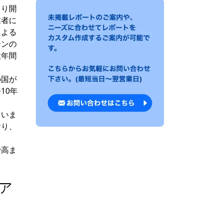
より開
業者に
による
ーンの
数年間
の国が
10年
ていま
おり、
で高ま
ア