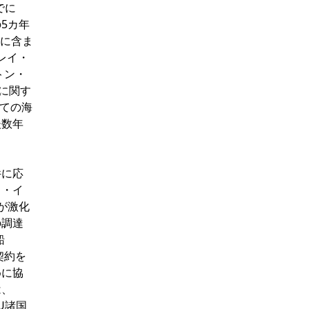
でに
5カ年
画に含ま
レイ・
トン・
に関す
全ての海
後数年
件に応
ス・イ
が激化
の調達
船
契約を
めに協
は、
U諸国