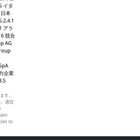
.5 イタ
3 日本
2.4.1
.1 アラ
 6 競合
p AG
Group
 SpA
他の有力企業
3.5
ります。
い。適宜
e
tain
tion to