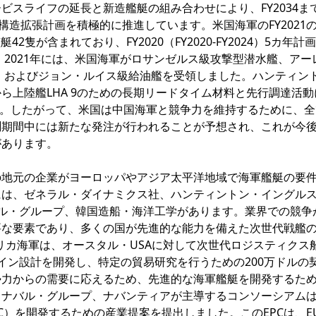
ビスライフの延長と新造艦艇の組み合わせにより、FY2034ま
構造拡張計画を積極的に推進しています。米国海軍のFY2021の
艇42隻が含まれており、FY2020（FY2020-FY2024）5カ年計
。2021年には、米国海軍がロサンゼルス級攻撃型潜水艦、アー
）、およびジョン・ルイス級給油艦を受領しました。ハンティン
ら上陸艦LHA 9のための長期リードタイム材料と先行調達活動
した。したがって、米国は中国海軍と競争力を維持するために、
測期間中には新たな発注が行われることが予想され、これが今
があります。
の地元の企業がヨーロッパやアジア太平洋地域で海軍艦艇の要
には、ゼネラル・ダイナミクス社、ハンティントン・イングル
ナバル・グループ、韓国造船・海洋工学があります。業界での競争
要な要素であり、多くの国が先進的な能力を備えた次世代戦艦
メリカ海軍は、オースタル・USAに対して次世代ロジスティクス
ライン設計を開発し、特定の貿易研究を行うための200万ドルの
勢力からの需要に応えるため、先進的な海軍艦艇を開発するた
、ナバル・グループ、ナバンティアが主導するコンソーシアム
PC）を開発するための産業提案を提出しました。このEPCは、E