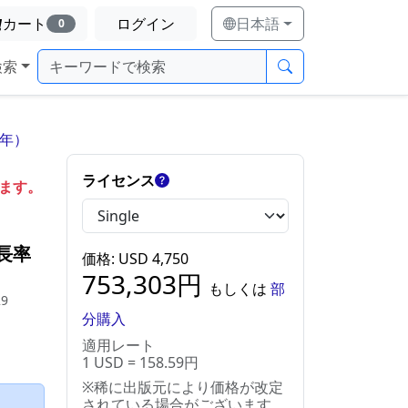
カート
ログイン
日本語
0
検索
9年）
ライセンス
します。
長率
価格
: USD
4,750
753,303
円
もしくは
部
29
分購入
適用レート
1 USD = 158.59円
※稀に出版元により価格が改定
）
されている場合がございます。