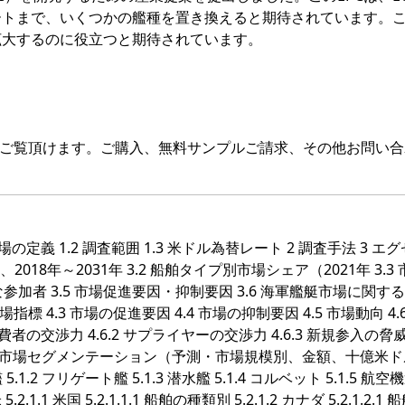
ートまで、いくつかの艦種を置き換えると期待されています。
拡大するのに役立つと期待されています。
をご覧頂けます。ご購入、無料サンプルご請求、その他お問い合
の定義 1.2 調査範囲 1.3 米ドル為替レート 2 調査手法 3 エ
018年～2031年 3.2 船舶タイプ別市場シェア（2021年 3.3
な参加者 3.5 市場促進要因・抑制要因 3.6 海軍艦艇市場に関す
場指標 4.3 市場の促進要因 4.4 市場の抑制要因 4.5 市場動向 4.
の交渉力 4.6.2 サプライヤーの交渉力 4.6.3 新規参入の脅威 4
さ 5 市場セグメンテーション（予測・市場規模別、金額、十億米
 5.1.2 フリゲート艦 5.1.3 潜水艦 5.1.4 コルベット 5.1.5 航
2.1.1 米国 5.2.1.1.1 船舶の種類別 5.2.1.2 カナダ 5.2.1.2.1