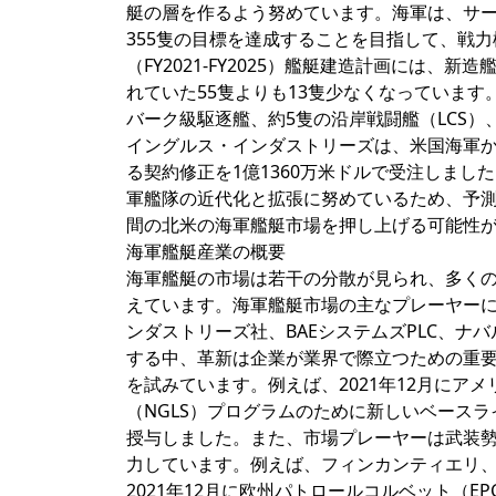
艇の層を作るよう努めています。海軍は、サー
355隻の目標を達成することを目指して、戦力
（FY2021-FY2025）艦艇建造計画には、新造艦
れていた55隻よりも13隻少なくなっています
バーク級駆逐艦、約5隻の沿岸戦闘艦（LCS
イングルス・インダストリーズは、米国海軍か
る契約修正を1億1360万米ドルで受注しま
軍艦隊の近代化と拡張に努めているため、予
間の北米の海軍艦艇市場を押し上げる可能性
海軍艦艇産業の概要
海軍艦艇の市場は若干の分散が見られ、多く
えています。海軍艦艇市場の主なプレーヤー
ンダストリーズ社、BAEシステムズPLC、
する中、革新は企業が業界で際立つための重
を試みています。例えば、2021年12月にア
（NGLS）プログラムのために新しいベース
授与しました。また、市場プレーヤーは武装
力しています。例えば、フィンカンティエリ
2021年12月に欧州パトロールコルベット（E