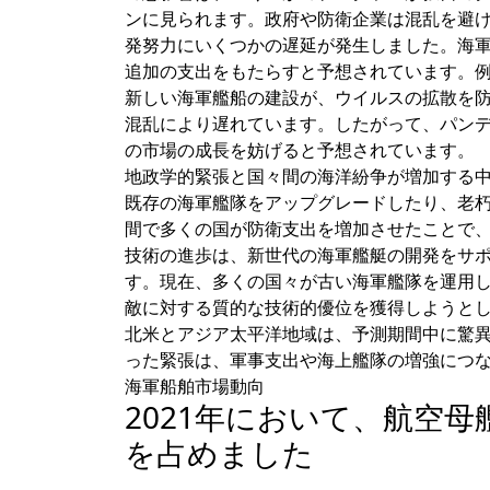
ンに見られます。政府や防衛企業は混乱を避
発努力にいくつかの遅延が発生しました。海
追加の支出をもたらすと予想されています。
新しい海軍艦船の建設が、ウイルスの拡散を
混乱により遅れています。したがって、パン
の市場の成長を妨げると予想されています。
地政学的緊張と国々間の海洋紛争が増加する
既存の海軍艦隊をアップグレードしたり、老朽
間で多くの国が防衛支出を増加させたことで、業界
技術の進歩は、新世代の海軍艦艇の開発をサ
す。現在、多くの国々が古い海軍艦隊を運用
敵に対する質的な技術的優位を獲得しようと
北米とアジア太平洋地域は、予測期間中に驚
った緊張は、軍事支出や海上艦隊の増強につ
海軍船舶市場動向
2021年において、航空
を占めました