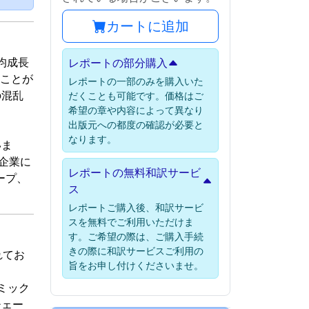
カートに追加
平均成長
レポートの部分購入
ることが
レポートの一部のみを購入いた
の混乱
だくことも可能です。価格はご
希望の章や内容によって異なり
出版元への都度の確認が必要と
なります。
いま
企業に
レポートの無料和訳サービ
ープ、
ス
レポートご購入後、和訳サービ
スを無料でご利用いただけま
す。ご希望の際は、ご購入手続
きの際に和訳サービスご利用の
れてお
旨をお申し付けくださいませ。
ミック
チェー