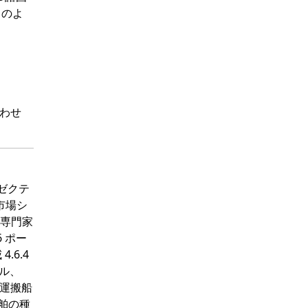
このよ
わせ
グゼクテ
 市場シ
る専門家
6 ポー
.6.4
ドル、
空機運搬船
 船舶の種