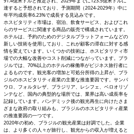
91.4億米ドルと推定され、2029年までに123.5億米ドルに
達すると予想されており、予測期間（2024-2029年）中に
年平均成長率6.23%で成長する見込みです。
ホスピタリティ市場は、宿泊、飲食サービス、およびこれ
らのサービスに関連する商品の販売で構成されています。
ホテルは、予約のためのデジタルプラットフォームなどの
新しい技術を使用しており、これが顧客の滞在に対する感
情を変えています。いくつかの技術は、ホスピタリティ市
場での大幅な改善やコスト削減につながっています。ブラ
ジルでは、70%以上のホテルの稼働率がビジネス旅行者に
よるものです。観光客の増加と可処分所得の上昇が、ブラ
ジルのホスピタリティ産業の主要な推進要因です。サンパ
ウロ、フォルタレザ、ブラジリア、レシフェ、ベロオリゾ
ンテなど、国内の典型的な場所では、業界は高い成長率を
記録しています。パンデミック後の観光再生に向けたさま
ざまな政府の取り組みも、ブラジルのホスピタリティ産業
の推進要因の一つです。
2020年の初め、ブラジルの観光産業は好調でした。企業
は、より多くの人々が旅行し、観光からの収入が増えると