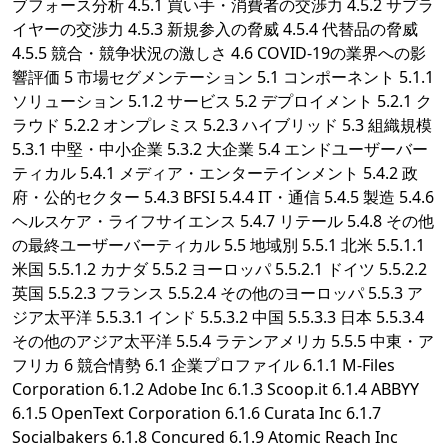
ブフォース分析 4.5.1 買い手・消費者の交渉力 4.5.2 サプラ
イヤーの交渉力 4.5.3 新規参入の脅威 4.5.4 代替品の脅威
4.5.5 競合・競争状況の激しさ 4.6 COVID-19の業界への影
響評価 5 市場セグメンテーション 5.1 コンポーネント 5.1.1
ソリューション 5.1.2 サービス 5.2 デプロイメント 5.2.1 ク
ラウド 5.2.2 オンプレミス 5.2.3 ハイブリッド 5.3 組織規模
5.3.1 中堅・中小企業 5.3.2 大企業 5.4 エンドユーザーバー
ティカル 5.4.1 メディア・エンターテインメント 5.4.2 政
府・公的セクター 5.4.3 BFSI 5.4.4 IT・通信 5.4.5 製造 5.4.6
ヘルスケア・ライフサイエンス 5.4.7 リテール 5.4.8 その他
の最終ユーザーバーティカル 5.5 地域別 5.5.1 北米 5.5.1.1
米国 5.5.1.2 カナダ 5.5.2 ヨーロッパ 5.5.2.1 ドイツ 5.5.2.2
英国 5.5.2.3 フランス 5.5.2.4 その他のヨーロッパ 5.5.3 ア
ジア太平洋 5.5.3.1 インド 5.5.3.2 中国 5.5.3.3 日本 5.5.3.4
その他のアジア太平洋 5.5.4 ラテンアメリカ 5.5.5 中東・ア
フリカ 6 競合情勢 6.1 企業プロファイル 6.1.1 M-Files
Corporation 6.1.2 Adobe Inc 6.1.3 Scoop.it 6.1.4 ABBYY
6.1.5 OpenText Corporation 6.1.6 Curata Inc 6.1.7
Socialbakers 6.1.8 Concured 6.1.9 Atomic Reach Inc