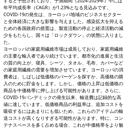
すると予想されており、予測期間（2024-2029年）中には
年平均成長率（CAGR）が1.23%となる見込みです。
COVID-19の発生は、ヨーロッパ地域のビジネスセクター
と全体経済に大きな影響を与えました。感染拡大を抑える
ための各国政府の措置は、製造活動の停止と経済活動の減
少をもたらし、国々は「ロックダウン」の状態に入りまし
た。
ヨーロッパの家庭用繊維市場は成長しており、家庭用繊維
の主要な輸入者であり続けています。都市化の進展と生活
の質の向上が、寝具、シーツ、タオル、毛布、カバーなど
の家庭用繊維の需要を増加させています。ヨーロッパの消
費者は、しばしば低価格のバーゲンを探すか、高価格の購
入のために貯金をします。しかし、価格の上昇は低価格の
商品を中価格帯に押し上げる可能性があります。さらに、
COVID-19パンデミックの発生以来、輸送費は記録的な高
値に達しています。低価格商品の利益率は、追加コストを
吸収するにはあまりにも低いため、これらのアイテムの輸
送コストが高くなりすぎる可能性があります。特に、コン
テナスペースを多く占める場合、これが中価格帯をより魅