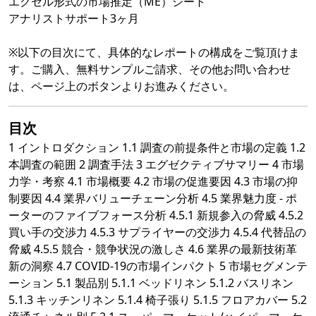
エクセル形式の市場推定（ME）シート
アナリストサポート3ヶ月
※以下の目次にて、具体的なレポートの構成をご覧頂けま
す。ご購入、無料サンプルご請求、その他お問い合わせ
は、ページ上のボタンよりお進みください。
目次
1 イントロダクション 1.1 調査の前提条件と市場の定義 1.2
本調査の範囲 2 調査手法 3 エグゼクティブサマリー 4 市場
力学・考察 4.1 市場概要 4.2 市場の促進要因 4.3 市場の抑
制要因 4.4 業界バリューチェーン分析 4.5 業界魅力度 - ポ
ーターのファイブフォース分析 4.5.1 新規参入の脅威 4.5.2
買い手の交渉力 4.5.3 サプライヤーの交渉力 4.5.4 代替品の
脅威 4.5.5 競合・競争状況の激しさ 4.6 業界の最新技術革
新の洞察 4.7 COVID-19の市場インパクト 5 市場セグメンテ
ーション 5.1 製品別 5.1.1 ベッドリネン 5.1.2 バスリネン
5.1.3 キッチンリネン 5.1.4 椅子張り 5.1.5 フロアカバー 5.2