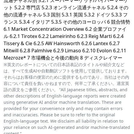
流通チャネル別 5.2.1 スーパーマーケット/ハイパーマーケ
ット 5.2.2 専門店 5.2.3 オンライン流通チャネル 5.2.4 その
他の流通チャネル 5.3 国別 5.3.1 英国 5.3.2 ドイツ 5.3.3 フ
ランス 5.3.4 イタリア 5.3.5 その他のヨーロッパ 6 競合情勢
6.1 Market Concentration Overview 6.2 企業プロファイ
ル 6.2.1 Tirotex 6.2.2 Lameirinho 6.2.3 Reig Marti 6.2.4
Tissery & Cie 6.2.5 AW Hainsworth 6.2.6 Lantex 6.2.7
Mitwill 6.2.8 Palmhive 6.2.9 Limaso 6.2.10 Evolon 6.2.11
Mezroze* 7 市場機会と今後の動向 8 ディスクレイマー
※英文のレポートについての日本語表記のタイトルや紹介文など
は、すべて生成AIや自動翻訳ソフトを使用して提供しております。
それらはお客様の便宜のために提供するものであり、当社はその内
容について責任を負いかねますので、何卒ご了承ください。適宜英
語の原文をご参照ください。 “All Japanese titles, abstracts, and
other descriptions of English-language reports were created
using generative AI and/or machine translation. These are
provided for your convenience only and may contain errors
and inaccuracies. Please be sure to refer to the original
English-language text. We disclaim all liability in relation to
your reliance on such AI-generated and/or machine-translated
content.”