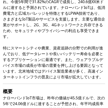
れ、今後5年間で31.82%のCAGRで成長し、240.6億XX米ド
ルに達すると予測されています。ナローバンドIoTは、低消
費電力と広域カバレッジを特徴とするLPWA技術であり、
さまざまなIoT製品やサービスを支援します。主要な通信企
業がサポートし、2G、3G、4Gネットワークと共存できる
ため、セキュリティやプライバシーの利点も享受できま
す。
特にスマートシティや農業、資産追跡の分野での利用が進
んでおり、低データレートや長いバッテリー寿命を必要と
するアプリケーションに最適です。また、ウェアラブルデ
バイス市場の成長が市場の需要を押し上げる要因となって
います。北米地域ではデバイス製造業者が多く、高速イン
ターネットインフラの普及により市場が拡大しています。
概要
ナローバンドIoT市場は、昨年の価値が45.5億ドルで、次の
5年で24.06億ドルに達することが予想され、年平均成長率