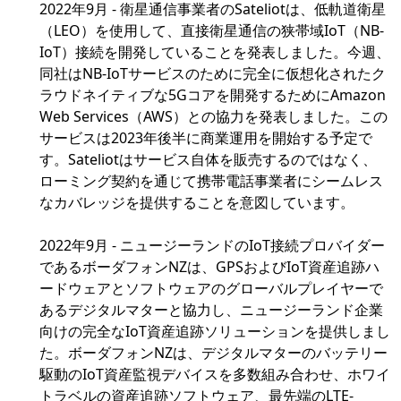
2022年9月 - 衛星通信事業者のSateliotは、低軌道衛星
（LEO）を使用して、直接衛星通信の狭帯域IoT（NB-
IoT）接続を開発していることを発表しました。今週、
同社はNB-IoTサービスのために完全に仮想化されたク
ラウドネイティブな5Gコアを開発するためにAmazon
Web Services（AWS）との協力を発表しました。この
サービスは2023年後半に商業運用を開始する予定で
す。Sateliotはサービス自体を販売するのではなく、
ローミング契約を通じて携帯電話事業者にシームレス
なカバレッジを提供することを意図しています。
2022年9月 - ニュージーランドのIoT接続プロバイダー
であるボーダフォンNZは、GPSおよびIoT資産追跡ハ
ードウェアとソフトウェアのグローバルプレイヤーで
あるデジタルマターと協力し、ニュージーランド企業
向けの完全なIoT資産追跡ソリューションを提供しまし
た。ボーダフォンNZは、デジタルマターのバッテリー
駆動のIoT資産監視デバイスを多数組み合わせ、ホワイ
トラベルの資産追跡ソフトウェア、最先端のLTE-