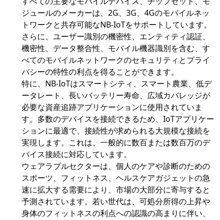
すべての主要なモバイルデバイス、チップセット、モ
ジュールのメーカーは、2G、3G、4Gのモバイルネッ
トワークと共存可能なNB-IoTをサポートしています。
さらに、ユーザー識別の機密性、エンティティ認証、
機密性、データ整合性、モバイル機器識別を含む、す
べてのモバイルネットワークのセキュリティとプライ
バシーの特性の利点を得ることができます。
特に、NB-IoTはスマートシティ、スマート農業、低デ
ータレート、長いバッテリー寿命、広域カバレッジが
必要な資産追跡アプリケーションに使用されていま
す。多数のデバイスを接続できるため、IoTアプリケー
ションに最適で、接続性が求められる大規模な接続を
実現します。これは、一般的に数百または数百万のデ
バイス接続に対応しています。
ウェアラブルセクターは、個人のケアや診断のための
スポーツ、フィットネス、ヘルスケアガジェットの急
速に拡大する需要により、市場の大部分に寄与すると
予測されています。若い世代は、可処分所得の上昇や
身体のフィットネスの利点への認識の高まりに伴い、