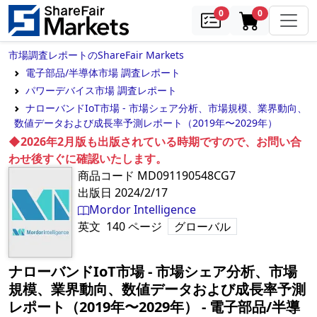
samples
in cart
0
0
市場調査レポートのShareFair Markets
電子部品/半導体市場 調査レポート
パワーデバイス市場 調査レポート
ナローバンドIoT市場 - 市場シェア分析、市場規模、業界動向、
数値データおよび成長率予測レポート（2019年〜2029年）
◆2026年2月版も出版されている時期ですので、お問い合
わせ後すぐに確認いたします。
商品コード
MD091190548CG7
出版日
2024/2/17
Mordor Intelligence
英文
140
ページ
グローバル
ナローバンドIoT市場 - 市場シェア分析、市場
規模、業界動向、数値データおよび成長率予測
レポート（2019年〜2029年）
‐
電子部品/半導