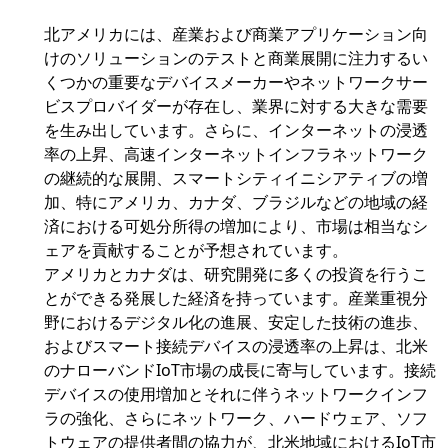
北アメリカには、産業および商業アプリケーション向
けのソリューションのテストと商業展開に注力するい
くつかの重要なデバイスメーカーやネットワークサー
ビスプロバイダーが存在し、業界に対する大きな需要
を生み出しています。さらに、インターネットの浸透
率の上昇、高速インターネットインフラネットワーク
の継続的な展開、スマートシティイニシアティブの増
加、特にアメリカ、カナダ、ブラジルなどの地域の経
済における可処分所得の増加により、市場は相当なシ
ェアを貢献することが予想されています。
アメリカとカナダは、研究開発に多くの投資を行うこ
とができる発展した経済を持っています。産業重視分
野におけるデジタル化の進展、安定した技術の進歩、
およびスマート接続デバイスの浸透率の上昇は、北米
のナローバンドIoT市場の成長に寄与しています。接続
デバイスの使用増加とそれに伴うネットワークインフ
ラの強化、さらにネットワーク、ハードウェア、ソフ
トウェアの提供者間の協力が、北米地域におけるIoT市