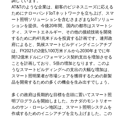
調しています。
AT&Tのような企業は、顧客のビジネスニーズに応える
ためにナローバンドIoTネットワークを立ち上げ、スマ
ート照明ソリューションを含むさまざまなIoTソリュー
ションを提供。今後20年間、国内の都市はスマートシ
ティ、スマートエネルギー、その他の接続技術を開発
するために約41兆米ドルを投資する計画です。連邦政
府によると、気候スマートビルディングイニシアチブ
は、FY2021の2億5,100万米ドルから2030年までに年
間12億米ドルにパフォーマンス契約支出を増加させる
ことを計画しており、5倍の増加となります。このよ
うなスマートビルディングへの支出の大幅な増加は、
スマート照明業者が市場シェアを獲得するための新製
品を開発するための多くの機会を生み出すでしょう。
多くの政府は長期的な目標を念頭に置いてスマート照
明プログラムを開始しました。カナダのモントリオー
ルのサン・ローレン地区は、スマート照明システムを
作成するためのイニシアチブを立ち上げました。この