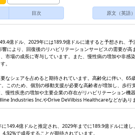
目次
原文（英語
9.4億ドル、2029年には189.9億ドルに達すると予想され、
19の影響により、回復後のリハビリテーションサービスの需要が高
し、市場の成長に寄与しています。また、慢性病の増加や非感
ます。
要なシェアを占めると期待されています。高齢化に伴い、65
です。このため、個別の移動支援が必要な高齢者が増加し、歩行
は、慢性疾患の増加や主要企業の存在がリハビリテーション機
stries Inc.やDrive DeVilbiss Healthcareなどがあ
149.4億ドルと推定され、2029年までに189.9億ドルに達
GR）4.92%で成長することが期待されています。