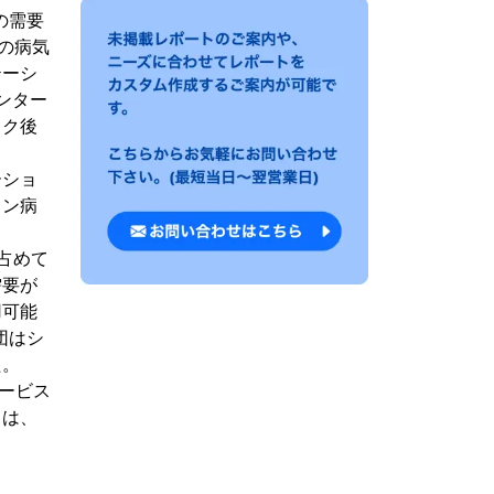
の需要
9の病気
テーシ
ンター
ック後
ーショ
ソン病
占めて
需要が
用可能
団はシ
た。
サービス
とは、