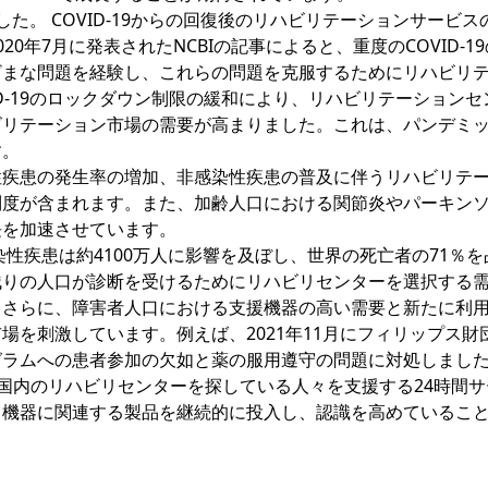
ました。 COVID-19からの回復後のリハビリテーションサービス
0年7月に発表されたNCBIの記事によると、重度のCOVID-1
ざまな問題を経験し、これらの問題を克服するためにリハビリ
D-19のロックダウン制限の緩和により、リハビリテーションセ
ビリテーション市場の需要が高まりました。これは、パンデミ
す。
性疾患の発生率の増加、非感染性疾患の普及に伴うリハビリテ
制度が含まれます。また、加齢人口における関節炎やパーキン
長を加速させています。
染性疾患は約4100万人に影響を及ぼし、世界の死亡者の71％を
残りの人口が診断を受けるためにリハビリセンターを選択する
。さらに、障害者人口における支援機器の高い需要と新たに利
場を刺激しています。例えば、2021年11月にフィリップス財
グラムへの患者参加の欠如と薬の服用遵守の問題に対処しまし
がアメリカ国内のリハビリセンターを探している人々を支援する24時間
リ機器に関連する製品を継続的に投入し、認識を高めているこ