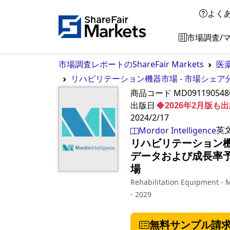
よく
市場調査/
市場調査レポートのShareFair Markets
医
リハビリテーション機器市場 - 市場シェア
商品コード
MD091190548
出版日
◆2026年2月版
2024/2/17
英
Mordor Intelligence
リハビリテーション機
データおよび成長率予測
場
Rehabilitation Equipment - M
- 2029
無料サンプル請