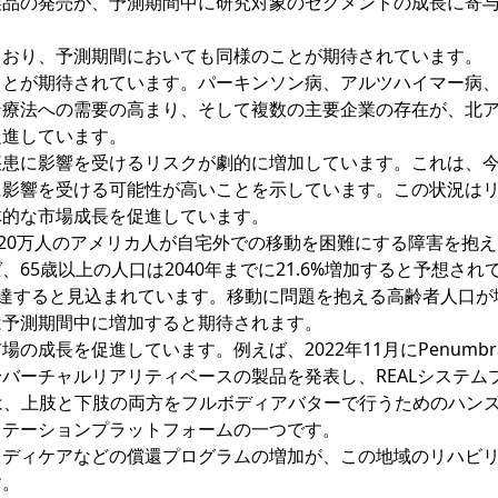
製品の発売が、予測期間中に研究対象のセグメントの成長に寄
ており、予測期間においても同様のことが期待されています。
ことが期待されています。パーキンソン病、アルツハイマー病
ン療法への需要の高まり、そして複数の主要企業の存在が、北
促進しています。
疾患に影響を受けるリスクが劇的に増加しています。これは、
に影響を受ける可能性が高いことを示しています。この状況は
体的な市場成長を促進しています。
、2520万人のアメリカ人が自宅外での移動を困難にする障害を抱
、65歳以上の人口は2040年までに21.6%増加すると予想され
万人に達すると見込まれています。移動に問題を抱える高齢者人口が
は予測期間中に増加すると期待されます。
長を促進しています。例えば、2022年11月にPenumbra I
バーチャルリアリティベースの製品を発表し、REALシステム
ズは、上肢と下肢の両方をフルボディアバターで行うためのハン
リテーションプラットフォームの一つです。
メディケアなどの償還プログラムの増加が、この地域のリハビ
す。