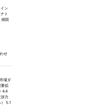
ライン
イナト
、病院
わせ
 市場ダ
需要拡
4.4
交渉力
 5.1