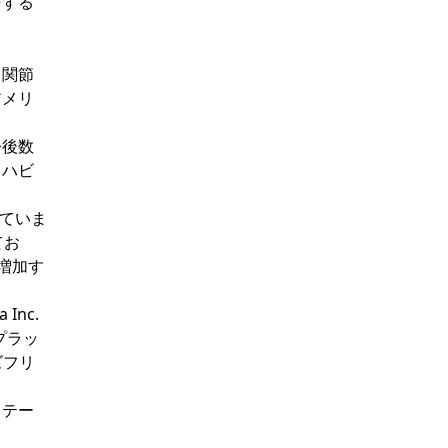
与する
、関節
アメリ
今後数
リハビ
えていま
てお
増加す
nc.
プラッ
ズフリ
リテー