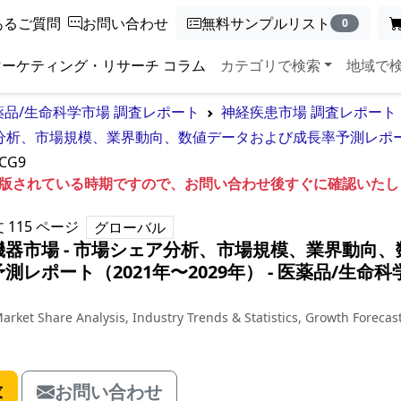
あるご質問
お問い合わせ
無料サンプルリスト
0
マーケティング・リサーチ コラム
カテゴリで検索
地域で
薬品/生命科学市場 調査レポート
神経疾患市場 調査レポート
分析、市場規模、業界動向、数値データおよび成長率予測レポート
CG9
も出版されている時期ですので、お問い合わせ後すぐに確認いた
文
115
ページ
グローバル
器市場 - 市場シェア分析、市場規模、業界動向、
レポート（2021年〜2029年）
‐
医薬品/生命科
arket Share Analysis, Industry Trends & Statistics, Growth Forecas
求
お問い合わせ