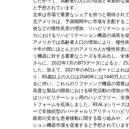
したがって、高齢者の人口の増加と革新的な
と予想されています。
北米は市場で重要なシェアを持つと期待され
北アメリカは、予測期間中に市場を支配する
炎などの慢性疾患の増加、リハビリテーショ
カにおけるリハビリテーション機器の成長を
アメリカでは高齢者人口の増加により、慢性
十年の間にほとんどのアメリカ人が慢性疾患
リ機器に対する重要なニーズを生み出し、全
さらに、2022年1月のBTSデータによると
した。加えて、2021年のACLレポートによれば
り、85歳以上の人口は2040年には1440
るに伴い、これらのリフティング機器の需要
高度な製品の開発における研究活動の増加が市場の成
はリハビリテーション用のハンズフリー、全身
トフォームを拡張しました。REAL yシリー
ーで非接続型のバーチャルリアリティリハビ
政府の安全な患者移動に関する取り組みや、
ション機器市場を促進すると予想されていま