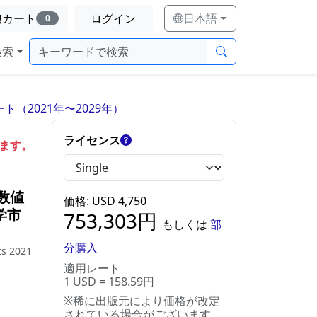
カート
ログイン
日本語
0
検索
（2021年〜2029年）
ライセンス
します。
数値
価格
: USD
4,750
学市
753,303
円
もしくは
部
分購入
ts 2021
適用レート
1 USD = 158.59円
※稀に出版元により価格が改定
されている場合がございます。