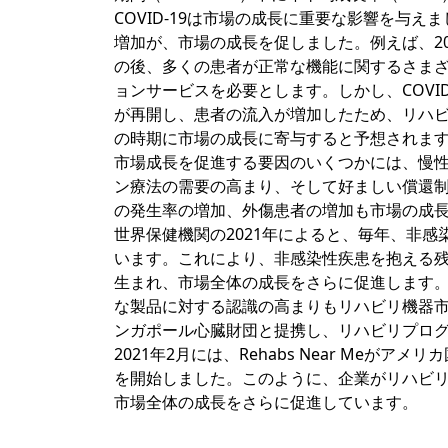
COVID-19は市場の成長に重要な影響を与え
増加が、市場の成長を促しました。例えば、202
の後、多くの患者が正常な機能に関するさま
ョンサービスを必要とします。しかし、COVI
が再開し、患者の流入が増加したため、リハ
の時期に市場の成長に寄与すると予想されま
市場成長を促進する要因のいくつかには、慢
ン療法の需要の高まり、そして好ましい償還
の発生率の増加、外傷患者の増加も市場の成
世界保健機関の2021年によると、毎年、非感
います。これにより、非感染性疾患を抱える
生まれ、市場全体の成長をさらに促進します
な製品に対する認識の高まりもリハビリ機器市
ンガポール心臓財団と提携し、リハビリプロ
2021年2月には、Rehabs Near Me
を開始しました。このように、企業がリハビ
市場全体の成長をさらに促進しています。