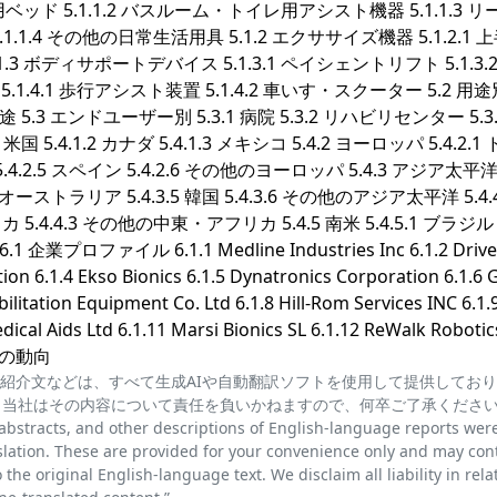
療用ベッド 5.1.1.2 バスルーム・トイレ用アシスト機器 5.1.1.3 
4 その他の日常生活用具 5.1.2 エクササイズ機器 5.1.2.1 
.3 ボディサポートデバイス 5.1.3.1 ペイシェントリフト 5.1.3.
1.4.1 歩行アシスト装置 5.1.4.2 車いす・スクーター 5.2 用途
用途 5.3 エンドユーザー別 5.3.1 病院 5.3.2 リハビリセンター 5.3
米国 5.4.1.2 カナダ 5.4.1.3 メキシコ 5.4.2 ヨーロッパ 5.4.2.1
リア 5.4.2.5 スペイン 5.4.2.6 その他のヨーロッパ 5.4.3 アジア太平
4.3.4 オーストラリア 5.4.3.5 韓国 5.4.3.6 その他のアジア太平洋 5.4.
カ 5.4.4.3 その他の中東・アフリカ 5.4.5 南米 5.4.5.1 ブラジル 5.
プロファイル 6.1.1 Medline Industries Inc 6.1.2 Drive
ion 6.1.4 Ekso Bionics 6.1.5 Dynatronics Corporation 6.1.6 
tation Equipment Co. Ltd 6.1.8 Hill-Rom Services INC 6.1.
cal Aids Ltd 6.1.11 Marsi Bionics SL 6.1.12 ReWalk Robotic
今後の動向
紹介文などは、すべて生成AIや自動翻訳ソフトを使用して提供してお
、当社はその内容について責任を負いかねますので、何卒ご了承くださ
cts, and other descriptions of English-language reports wer
lation. These are provided for your convenience only and may con
the original English-language text. We disclaim all liability in rela