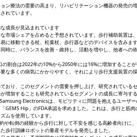
ション療法の需要の高まり、リハビリテーション機器の発売の
想されています。
的な成長が見込まれています
要な市場シェアを占めると予想されています。歩行補助装置は
容易に移動できる杖、松葉杖、歩行器などのデバイスを含みま
と同時に、バランスを改善・維持し、活動を増やし、他者への
の割合は2022年の10%から2050年には16%に増加すること
必要な多くの病気にかかりやすく、それにより歩行支援装置の
めており、このセグメントの需要を押し上げ、研究されている
売が増加することも研究されているセグメントの成長に寄与す
msung Electronicsは、モビリティに問題を抱えるユーザ
GEMS Hip」のFDA承認を求めました。これは、歩行と筋肉
リズムを使用しています。
的制約や転倒の経験から歩行に対して不安を感じる高齢者向けに
れた歩行訓練ロボットの量産モデルを発売しました。