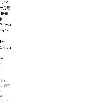
リーディ
上半身用
2 医療
別
.3 その
 ドイツ
洋
4 中
4.5.2
GF
9
s
ります。
い。適宜
e
tain
tion to