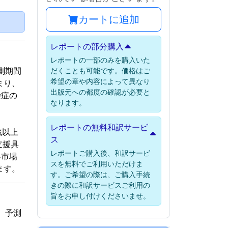
カートに追加
）
レポートの部分購入
レポートの一部のみを購入いた
予測期間
だくことも可能です。価格はご
希望の章や内容によって異なり
まり、
出版元への都度の確認が必要と
染症の
なります。
レポートの無料和訳サービ
歳以上
ス
支援具
レポートご購入後、和訳サービ
器市場
スを無料でご利用いただけま
ります。
す。ご希望の際は、ご購入手続
きの際に和訳サービスご利用の
旨をお申し付けくださいませ。
し、予測