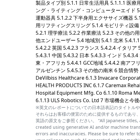
製品タイプ別 5.1.1 日常生活用具 5.1.1.1 医
ング・ライティング・コンピューターエイド 5.1.1.
運動器具 5.1.2.2 下半身用エクササイズ機器 5.1
用リフティングスリング 5.1.4 モビリティ設備 5.
5.2.1 理学療法 5.2.2 作業療法 5.2.3 その他の
他エンドユーザー 5.4 地域別 5.4.1 北米 5.4.1.1 
5.4.2.2 英国 5.4.2.3 フランス 5.4.2.4 イタ
5.4.3.1 中国 5.4.3.2 日本 5.4.3.3 インド 5.
東・アフリカ 5.4.4.1 GCC地域 5.4.4.2 南アフリ
アルゼンチン 5.4.5.3 その他の南米 6 競合情勢 6.1 企業
DeVilbiss Healthcare 6.1.3 Invacare Corporat
HEALTH PRODUCTS INC 6.1.7 Caremax Rehabili
Hospital Equipment Mfg. Co 6.1.10 Roma Medi
6.1.13 ULS Robotics Co. Ltd 7 市場機会と
※英文のレポートについての日本語表記のタイトルや
それらはお客様の便宜のために提供するものであり
英語の原文をご参照ください。 “All Japanese titles, abstra
created using generative AI and/or machine trans
errors and inaccuracies. Please be sure to refer to 