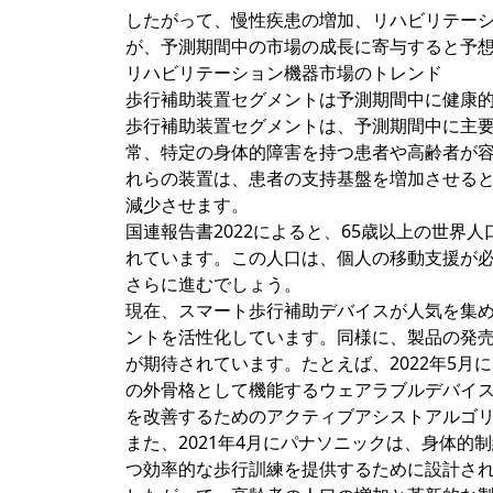
したがって、慢性疾患の増加、リハビリテー
が、予測期間中の市場の成長に寄与すると予
リハビリテーション機器市場のトレンド
歩行補助装置セグメントは予測期間中に健康
歩行補助装置セグメントは、予測期間中に主
常、特定の身体的障害を持つ患者や高齢者が
れらの装置は、患者の支持基盤を増加させる
減少させます。
国連報告書2022によると、65歳以上の世界人口
れています。この人口は、個人の移動支援が
さらに進むでしょう。
現在、スマート歩行補助デバイスが人気を集
ントを活性化しています。同様に、製品の発
が期待されています。たとえば、2022年5月にSa
の外骨格として機能するウェアラブルデバイス「
を改善するためのアクティブアシストアルゴ
また、2021年4月にパナソニックは、身体
つ効率的な歩行訓練を提供するために設計さ