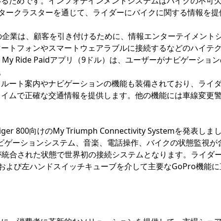
いるためです。インフォテインメントシステムはバイクの不可
ータークラスターを通じて、ライダーにバイクに関する情報を提
の企業は、顧客を引き付けるために、情報エンターテイメント
マートフォンやスマートウェアラブルに接続するなどのハイテ
My Ride Paidアプリ（9ドル）は、ユーザーがナビゲーショ
。
、ルート案内やナビゲーションの機能も装備されており、ライ
タイムで正確な交通情報を提供します。他の機能には車線変更
ger 800向けのMy Triumph Connectivity Systemを発表し
eナビゲーションシステム、音楽、電話操作、バイクの状態監視が
ルが統合された状態で世界初の接続システムとなります。ライダ
および左ハンドスイッチキューブを介して主要なGoPro機能に