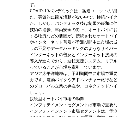
す。
COVID-19パンデミックは、製造ユニット
た、実質的に観光活動がない中で、接続バイク市
た。しかし、パンデミック後は制限の緩和に伴
技術の進歩、車両安全の向上、オートバイにお
する物流などの要因が、接続されたオートバ
やインターネット普及が予測期間中に市場の
ラの不足やデータハッキングのようなサイバ
インターネットの普及とインターネット接続の
導入が進んでおり、運転支援システム、リアル
っていることが市場を牽引しています。
アジア太平洋地域は、予測期間中に市場で重
カです。電動バイクやアドベンチャー旅行な
のグローバル企業の存在や、コネクテッドバ
しょう。
接続型オートバイ市場の動向
インフォテイメントセグメントは市場で重要
インフォテインメント市場セグメントは、予