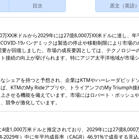
目次
原文（英語
0万XX米ドルから2029年には27億8,000万XX米ドルに達し、
す。COVID-19パンデミックは製造の停止や移動制限により市場
れ需要が回復しました。市場の成長要因としては、テクノロジー
ット接続の向上が挙げられます。特にアジア太平洋地域が市場
なシェアを持つと予想され、企業はKTMやハーレーダビッド
TMのMy Rideアプリや、トライアンフのMy Triumph
向上させる機能を備えています。市場にはロバート・ボッシュ
り、競争が激化しています。
億1,000万米ドルと推定されており、2029年には27億8,000
2029年）中に年平均成長率（CAGR）46.91%で成長する見