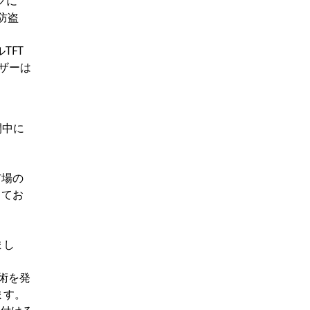
クに
防盗
TFT
ーザーは
間中に
市場の
してお
まし
技術を発
ます。