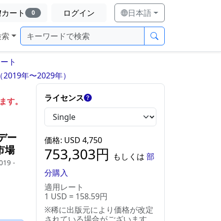
カート
ログイン
日本語
0
検索
ポート
19年〜2029年）
ライセンス
します。
デー
価格
: USD
4,750
市場
753,303
円
もしくは
部
019 -
分購入
適用レート
1 USD = 158.59円
※稀に出版元により価格が改定
されている場合がございます。