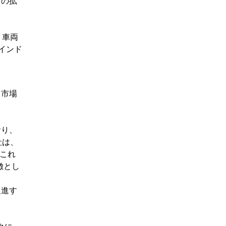
アの拡
、車両
インド
ク市場
おり、
社は、
。これ
徴とし
促進す