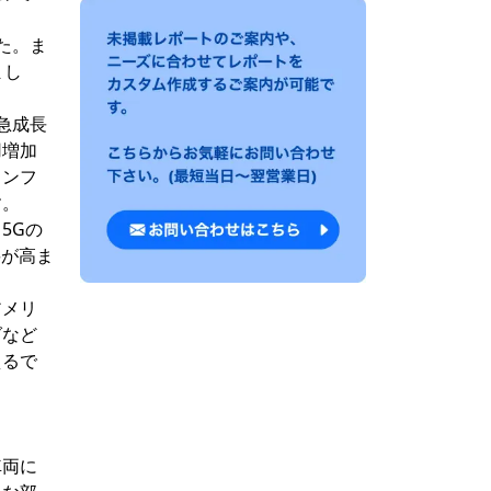
た。ま
まし
急成長
用増加
インフ
す。
5Gの
要が高ま
アメリ
ダなど
えるで
車両に