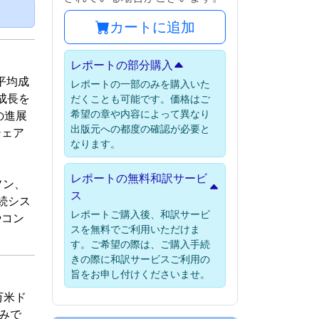
）
カートに追加
レポートの部分購入
年平均成
レポートの一部のみを購入いた
の成長を
だくことも可能です。価格はご
希望の章や内容によって異なり
の進展
出版元への都度の確認が必要と
シェア
なります。
レポートの無料和訳サービ
ソン、
ス
接続シス
レポートご購入後、和訳サービ
やコン
スを無料でご利用いただけま
す。ご希望の際は、ご購入手続
きの際に和訳サービスご利用の
旨をお申し付けくださいませ。
万米ド
込みで