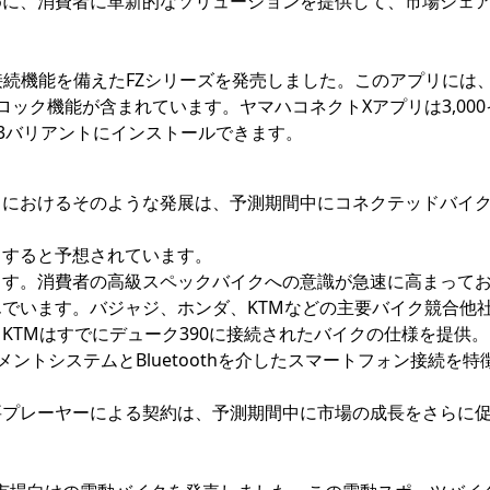
めに、消費者に革新的なソリューションを提供して、市場シェ
ooth接続機能を備えたFZシリーズを発売しました。このアプリには
ック機能が含まれています。ヤマハコネクトXアプリは3,000
i V3バリアントにインストールできます。
トにおけるそのような発展は、予測期間中にコネクテッドバイ
ドすると予想されています。
ます。消費者の高級スペックバイクへの意識が急速に高まって
でいます。バジャジ、ホンダ、KTMなどの主要バイク競合他
KTMはすでにデューク390に接続されたバイクの仕様を提供
ントシステムとBluetoothを介したスマートフォン接続を特
要プレーヤーによる契約は、予測期間中に市場の成長をさらに