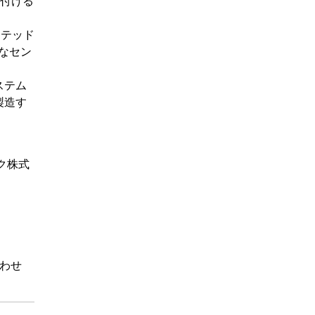
り付ける
クテッド
なセン
ステム
製造す
ク株式
わせ