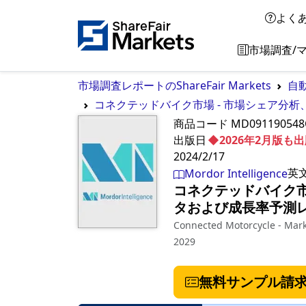
よく
市場調査/
市場調査レポートのShareFair Markets
自
コネクテッドバイク市場 - 市場シェア分析
商品コード
MD09119054
出版日
◆2026年2月版
2024/2/17
英
Mordor Intelligence
コネクテッドバイク市
タおよび成長率予測レポ
Connected Motorcycle - Marke
2029
無料サンプル請