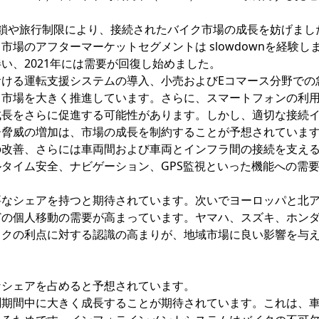
の閉鎖や旅行制限により、接続されたバイク市場の成長を妨げまし
場のアフターマーケットセグメントは slowdownを経験し
い、2021年には需要が回復し始めました。
ける運転支援システムの導入、小売およびEコマース分野での
イ市場を大きく推進しています。さらに、スマートフォンの利
成長をさらに促進する可能性があります。しかし、適切な接続
ー脅威の増加は、市場の成長を制約することが予想されていま
改善、さらには車両間および車両とインフラ間の接続を支える
タイム安全、ナビゲーション、GPS監視といった機能への需
要なシェアを持つと期待されています。次いでヨーロッパと北
どの個人移動の需要が高まっています。ヤマハ、スズキ、ホン
イクの利点に対する認識の高まりが、地域市場に良い影響を与
なシェアを占めると予想されています。
測期間中に大きく成長することが期待されています。これは、