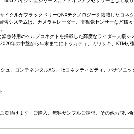
-FI 150ccバイクの全シリーズにアドオンアクセサリーとして取
ーサイクルがブラックベリーQNXテクノロジーを搭載したコネ
度警告システムは、カメラやレーダー、非視覚センサーなど様々
す。
能と緊急時用のヘルプコネクトを搭載した高度なライダー支援シ
、2020年の中盤から年末までにドゥカティ、カワサキ、KTMが
シュ、コンチネンタルAG、TEコネクティビティ、パナソニッ
ト
をご覧頂けます。ご購入、無料サンプルご請求、その他お問い合