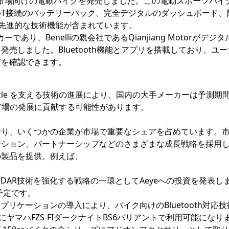
ロッパ市場向けの電動バイクを発売しました。この電動スポーツバイ
、IoT接続のバッテリーパック、完全デジタルのダッシュボード、
などの先進的な技術機能が含まれています。
であり、Benelliの親会社であるQianjiang Motorがデジタル
売しました。Bluetooth機能とアプリを搭載しており、ユ
どを確認できます。
orcycle を支える技術の進展により、国内の大手メーカーは予測期
ycle 市場の発展に貢献する可能性があります。
おり、いくつかの企業が市場で重要なシェアを占めています。
ーション、パートナーシップなどのさまざまな成長戦略を採用
の製品を提供。例えば、
LiDAR技術を強化する戦略の一環としてAeyeへの投資を発表し
予定です。
アプリケーションの導入により、バイク向けのBluetooth対応
初にヤマハFZS-FIダークナイトBS6バリアントで利用可能になり