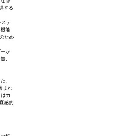
欠な部
供する
システ
ク機能
ンのため
ダーが
警告、
ました。
含まれ
ーはカ
直感的