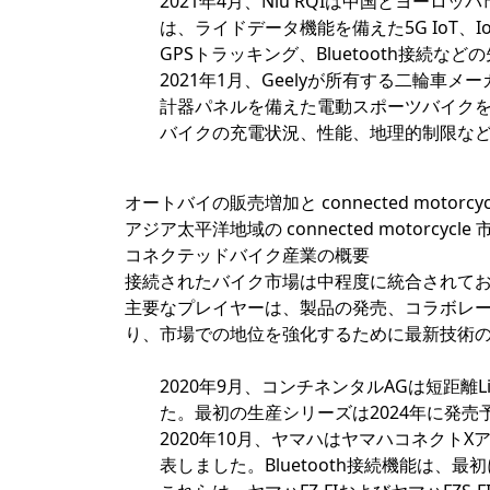
2021年4月、Niu RQIは中国とヨー
は、ライドデータ機能を備えた5G IoT
GPSトラッキング、Bluetooth接続
2021年1月、Geelyが所有する二輪車メーカー
計器パネルを備えた電動スポーツバイクを発
バイクの充電状況、性能、地理的制限な
オートバイの販売増加と connected mot
アジア太平洋地域の connected motorc
コネクテッドバイク産業の概要
接続されたバイク市場は中程度に統合されて
主要なプレイヤーは、製品の発売、コラボレ
り、市場での地位を強化するために最新技術
2020年9月、コンチネンタルAGは短距離
た。最初の生産シリーズは2024年に発売
2020年10月、ヤマハはヤマハコネクトX
表しました。Bluetooth接続機能は、最