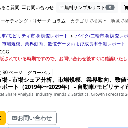
あるご質問
お問い合わせ
無料サンプルリスト
0
マーケティング・リサーチ コラム
カテゴリで検索
地域で
動車/モビリティ市場 調査レポート
バイク/二輪市場 調査レ
、市場規模、業界動向、数値データおよび成長率予測レポート（20
8CGG
も出版されている時期ですので、お問い合わせ後すぐに確認いた
文
90
ページ
グローバル
場 - 市場シェア分析、市場規模、業界動向、数値
ート（2019年〜2029年）
‐
自動車/モビリティ
t Share Analysis, Industry Trends & Statistics, Growth Forecasts 2
求
お問い合わせ