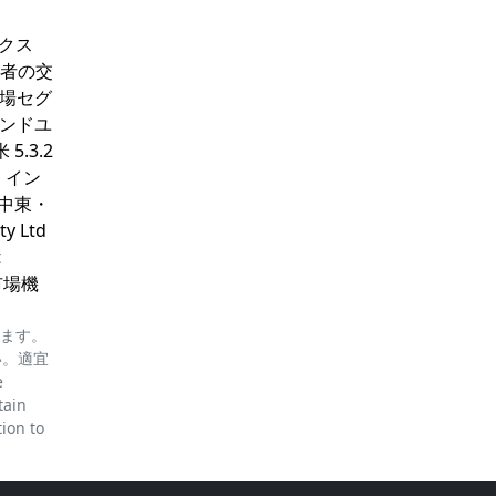
ミクス
費者の交
 市場セグ
 エンドユ
 5.3.2
1 イン
2 中東・
y Ltd
t
7 市場機
ります。
い。適宜
e
tain
tion to