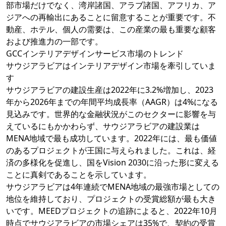
部市場だけでなく、湾岸諸国、アラブ諸国、アフリカ、ア
ジアへの再輸出にあることに留意することが重要です。不
動産、ホテル、個人の需要は、この産業の最も重要な顧客
および推進力の一部です。
GCCインテリアデザインサービス市場のトレンド
サウジアラビアはインテリアデザイン市場を牽引していま
す
サウジアラビアの建設生産は2022年に3.2%増加し、2023
年から2026年までの年間平均成長率（AAGR）は4%になる
見込みです。世界的な金融状況がこのセクターに影響を与
えているにもかかわらず、サウジアラビアの建設業は
MENA地域で最も成功しています。2022年には、最も価値
のあるプロジェクトが王国に与えられました。これは、経
済の多様化を促進し、国をVision 2030に沿った形に変える
ことに真剣であることを示しています。
サウジアラビアは4年連続でMENA地域の最強市場としての
地位を維持しており、プロジェクトの受賞総額が最も大き
いです。MEEDプロジェクトの追跡によると、2022年10月
時点でサウジアラビアの市場シェアは35%で、契約の受賞